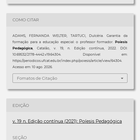
COMO CITAR
ADAMS, FERNANDA WELTER; TARTUCI, Dulcéria. Garantia da
formação para a educação especial: o professor formador.
Poíesis
Pedagógica
, Catalão, v. 19, n. Edição contínua, 2022. DOI:
10.69532/2178-4442.v19.64304. Disponível em:
https://periodicos.ufcat.edu.br/index.php/poiesis/article/view/64304.
Acesso em: 10 ago. 2026.
Fomatos de Citação
EDIÇÃO
v. 19 n. Edição contínua (2021): Poíesis Pedagógica
SEÇÃO