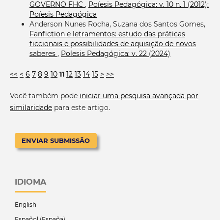
GOVERNO FHC
,
Poíesis Pedagógica: v. 10 n. 1 (2012):
Poíesis Pedagógica
Anderson Nunes Rocha, Suzana dos Santos Gomes,
Fanfiction e letramentos: estudo das práticas
ficcionais e possibilidades de aquisição de novos
saberes
,
Poíesis Pedagógica: v. 22 (2024)
<<
<
6
7
8
9
10
11
12
13
14
15
>
>>
Você também pode
iniciar uma pesquisa avançada por
similaridade
para este artigo.
ENVIAR SUBMISSÃO
IDIOMA
English
Español (España)