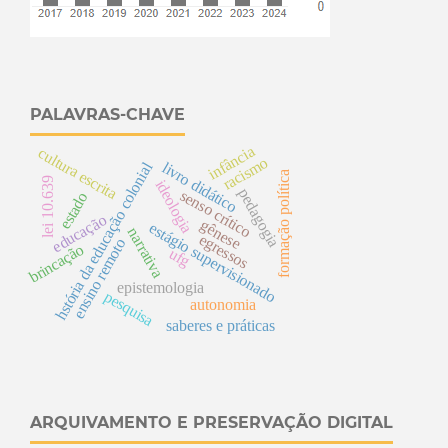
PALAVRAS-CHAVE
infância
cultura escrita
racismo
hstória da educação colonial
livro didático
formação política
lei 10.639
ideologia
pedagogia
senso crítico
estado
educação
gênese
estágio supervisionado
narrativa
egressos
ensino remoto
brincação
ufg
epistemologia
pesquisa
autonomia
saberes e práticas
ARQUIVAMENTO E PRESERVAÇÃO DIGITAL