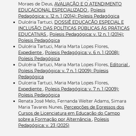
Moraes de Deus,
AVALIAÇÃO E O ATENDIMENTO
EDUCACIONAL ESPECIALIZADO
,
Poíesis
Pedagógica: v. 12 n. 1 (2014): Poíesis Pedagógica
Dulcéria Tartuci,
DOSSIÊ EDUCAÇÃO ESPECIAL E
INCLUSÃO: DAS POLÍTICAS PÚBLICAS ÀS PRÁTICAS
EDUCATIVAS
,
Poíesis Pedagógica: v. 12 n. 1 (2014):
Poíesis Pedagógica
Dulcéria Tartuci, Maria Marta Lopes Flores,
Expediente
,
Poíesis Pedagógica: v. 6 n. 1 (2008):
Poíesis Pedagógica
Dulcéria Tartuci, Maria Marta Lopes Flores,
Editorial
,
Poíesis Pedagógica: v. 7 n. 1 (2009): Poíesis
Pedagógica
Dulceria Tartuci, Maria Marta Lopes Flores,
Expediente
,
Poíesis Pedagógica: v. 7 n. 1 (2009):
Poíesis Pedagógica
Renata José Melo, Fernanda Welter Adams, Simara
Maria Tavares Nunes,
Percepções de Egressos dos
Cursos de Licenciatura em Educação do Campo
sobre a Formação por Alternância
,
Poíesis
Pedagógica: v. 23 (2025)