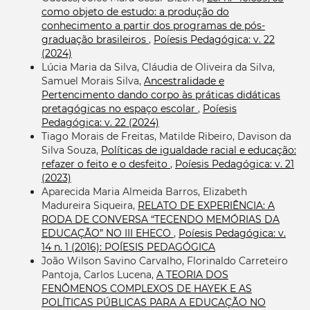
como objeto de estudo: a produção do
conhecimento a partir dos programas de pós-
graduação brasileiros
,
Poíesis Pedagógica: v. 22
(2024)
Lúcia Maria da Silva, Cláudia de Oliveira da Silva,
Samuel Morais Silva,
Ancestralidade e
Pertencimento dando corpo às práticas didáticas
pretagógicas no espaço escolar
,
Poíesis
Pedagógica: v. 22 (2024)
Tiago Morais de Freitas, Matilde Ribeiro, Davison da
Silva Souza,
Políticas de igualdade racial e educação:
refazer o feito e o desfeito
,
Poíesis Pedagógica: v. 21
(2023)
Aparecida Maria Almeida Barros, Elizabeth
Madureira Siqueira,
RELATO DE EXPERIÊNCIA: A
RODA DE CONVERSA “TECENDO MEMÓRIAS DA
EDUCAÇÃO” NO III EHECO
,
Poíesis Pedagógica: v.
14 n. 1 (2016): POÍESIS PEDAGÓGICA
João Wilson Savino Carvalho, Florinaldo Carreteiro
Pantoja, Carlos Lucena,
A TEORIA DOS
FENÔMENOS COMPLEXOS DE HAYEK E AS
POLÍTICAS PÚBLICAS PARA A EDUCAÇÃO NO