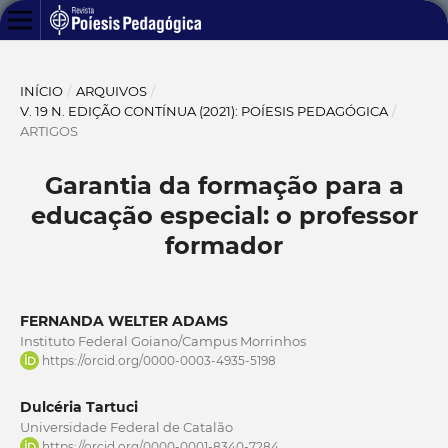
INÍCIO
/
ARQUIVOS
/
V. 19 N. EDIÇÃO CONTÍNUA (2021): POÍESIS PEDAGÓGICA
/
ARTIGOS
Garantia da formação para a
educação especial: o professor
formador
FERNANDA WELTER ADAMS
Instituto Federal Goiano/Campus Morrinhos
https://orcid.org/0000-0003-4935-5198
Dulcéria Tartuci
Universidade Federal de Catalão
https://orcid.org/0000-0001-8340-7284