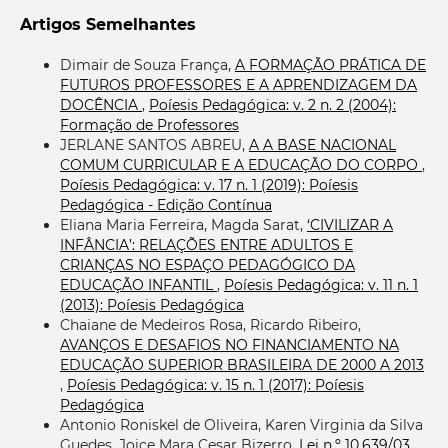
Artigos Semelhantes
Dimair de Souza França,
A FORMAÇÃO PRÁTICA DE
FUTUROS PROFESSORES E A APRENDIZAGEM DA
DOCÊNCIA
,
Poíesis Pedagógica: v. 2 n. 2 (2004):
Formação de Professores
JERLANE SANTOS ABREU,
A A BASE NACIONAL
COMUM CURRICULAR E A EDUCAÇÃO DO CORPO
,
Poíesis Pedagógica: v. 17 n. 1 (2019): Poíesis
Pedagógica - Edição Contínua
Eliana Maria Ferreira, Magda Sarat,
‘CIVILIZAR A
INFÂNCIA’: RELAÇÕES ENTRE ADULTOS E
CRIANÇAS NO ESPAÇO PEDAGÓGICO DA
EDUCAÇÃO INFANTIL
,
Poíesis Pedagógica: v. 11 n. 1
(2013): Poíesis Pedagógica
Chaiane de Medeiros Rosa, Ricardo Ribeiro,
AVANÇOS E DESAFIOS NO FINANCIAMENTO NA
EDUCAÇÃO SUPERIOR BRASILEIRA DE 2000 A 2013
,
Poíesis Pedagógica: v. 15 n. 1 (2017): Poíesis
Pedagógica
Antonio Roniskel de Oliveira, Karen Virginia da Silva
Guedes, Joice Mara Cesar Bizerro,
Lei n.º 10.639/03