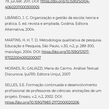
79, jul./set. 2011. DOI:
https://doi.org/10.1590/S0104-
40602011000300005
LIBÂNEO, J. C. Organização e gestão da escola: teoria e
prática. 5. ed. revista e ampliada. Goiânia. Editora
Alternativa, 2004.
MARTINS, H. H. T. D. Metodologia qualitativa de pesquisa.
Educação e Pesquisa, São Paulo, v.30, n.2, p. 289-300,
maio/ago. 2004. DOI:
https://doi.org/10.1590/S1517-
97022004000200007
MORAES, R.; GALIAZZI, Maria do Carmo. Análise Textual
Discursiva. Ijuí/RS: Editora Unijuí, 2007.
SELLES, S.E. Formação continuada e desenvolvimento
profissional de professores de ciências: anotações de um
projeto. Ensaio, v.2, n.2, 2002. DOI:
https://doi.org/10.1590/1983-21172000020206