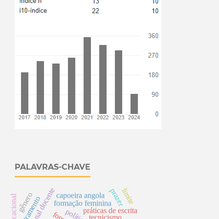
PALAVRAS-CHAVE
e
limite
prazer
gênero
capoeira angola
letramento
formação feminina
práticas de escrita
p
o
lític
a
s
ú
b
lic
a
tecnicismo