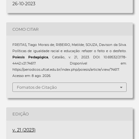
26-10-2023
COMO CITAR
FREITAS, Tiago Morais de; RIBEIRO, Matilde; SOUZA, Davison da Silva.
Políticas de igualdade racial e educação: refazer o feito e o desfeito.
Poíesis Pedagógica
, Catalão, v. 21, 2023. DOI: 10.69532/2178-
4442.v21.74617. Disponível em:
https://periodicos.ufcat.edu.br/index.php/poiesis/article/view/74617.
Acesso em: 8 ago. 2026.
Fomatos de Citação
EDIÇÃO
v. 21 (2023)