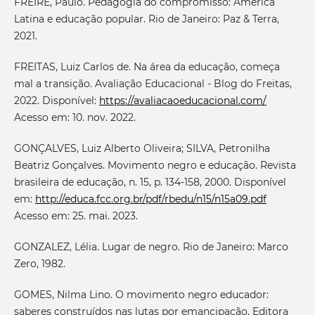
FREIRE, Paulo. Pedagogia do compromisso: América
Latina e educação popular. Rio de Janeiro: Paz & Terra,
2021.
FREITAS, Luiz Carlos de. Na área da educação, começa
mal a transição. Avaliação Educacional - Blog do Freitas,
2022. Disponível:
https://avaliacaoeducacional.com/
Acesso em: 10. nov. 2022.
GONÇALVES, Luiz Alberto Oliveira; SILVA, Petronilha
Beatriz Gonçalves. Movimento negro e educação. Revista
brasileira de educação, n. 15, p. 134-158, 2000. Disponível
em:
http://educa.fcc.org.br/pdf/rbedu/n15/n15a09.pdf
Acesso em: 25. mai. 2023.
GONZALEZ, Lélia. Lugar de negro. Rio de Janeiro: Marco
Zero, 1982.
GOMES, Nilma Lino. O movimento negro educador:
saberes construídos nas lutas por emancipação. Editora