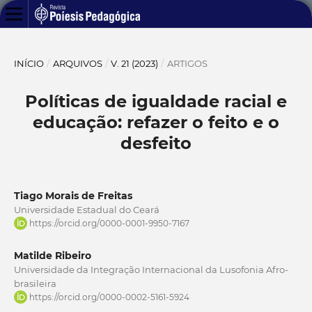
INÍCIO
/
ARQUIVOS
/
V. 21 (2023)
/
ARTIGOS
Políticas de igualdade racial e
educação: refazer o feito e o
desfeito
Tiago Morais de Freitas
Universidade Estadual do Ceará
https://orcid.org/0000-0001-9950-7167
Matilde Ribeiro
Universidade da Integração Internacional da Lusofonia Afro-
brasileira
https://orcid.org/0000-0002-5161-5924