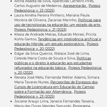
Altina Abadia da Silva, Aparecida Carneiro Pires,
Carlos Augusto de Medeiros,
Apresentação
,
Poíesis
Pedagógica: v. 23 (2025)
Laura Amélia Pereira Pinheiro, Mariana Paula
Moreira de Oliveira, Zacarias Marinho,
Políticas para
uso de tecnologias na educação: um estado da arte
,
Poíesis Pedagógica: v. 21 (2023)
Klesia de Andrade Matias, Eduardo Moresi, Pricila
Kohls-Santos,
Tendências em inteligência artificial e
educação híbrida: um estudo exploratório
,
Poíesis
Pedagógica: v. 20 (2022)
Edgar da Silva Queiros, Walace José de Lima,
Celeida Maria Costa de Souza e Silva,
Políticas
públicas e o direito à educação aos estudantes
refugiados na educação básica
,
Poíesis Pedagógica:
v. 20 (2022)
Renata José Melo, Fernanda Welter Adams, Simara
Maria Tavares Nunes,
Percepções de Egressos dos
Cursos de Licenciatura em Educação do Campo
sobre a Formação por Alternância
,
Poíesis
Pedagógica: v. 23 (2025)
Jociene Araujo Lima, Janaira Fernandes Teixeira,
Maria das Dores Mendes Segundo,
Programa