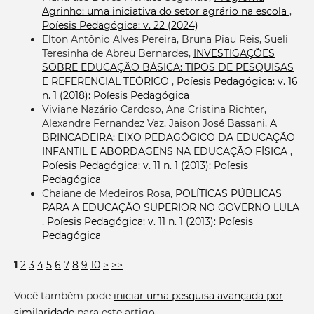
Agrinho: uma iniciativa do setor agrário na escola
,
Poíesis Pedagógica: v. 22 (2024)
Elton Antônio Alves Pereira, Bruna Piau Reis, Sueli
Teresinha de Abreu Bernardes,
INVESTIGAÇÕES
SOBRE EDUCAÇÃO BÁSICA: TIPOS DE PESQUISAS
E REFERENCIAL TEÓRICO
,
Poíesis Pedagógica: v. 16
n. 1 (2018): Poíesis Pedagógica
Viviane Nazário Cardoso, Ana Cristina Richter,
Alexandre Fernandez Vaz, Jaison José Bassani,
A
BRINCADEIRA: EIXO PEDAGÓGICO DA EDUCAÇÃO
INFANTIL E ABORDAGENS NA EDUCAÇÃO FÍSICA
,
Poíesis Pedagógica: v. 11 n. 1 (2013): Poíesis
Pedagógica
Chaiane de Medeiros Rosa,
POLÍTICAS PÚBLICAS
PARA A EDUCAÇÃO SUPERIOR NO GOVERNO LULA
,
Poíesis Pedagógica: v. 11 n. 1 (2013): Poíesis
Pedagógica
1
2
3
4
5
6
7
8
9
10
>
>>
Você também pode
iniciar uma pesquisa avançada por
similaridade
para este artigo.