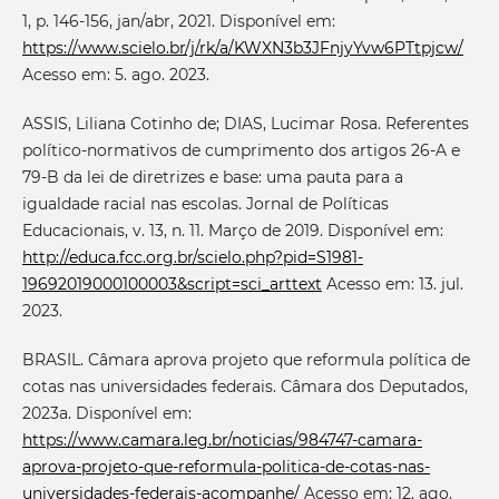
1, p. 146-156, jan/abr, 2021. Disponível em:
https://www.scielo.br/j/rk/a/KWXN3b3JFnjyYvw6PTtpjcw/
Acesso em: 5. ago. 2023.
ASSIS, Liliana Cotinho de; DIAS, Lucimar Rosa. Referentes
político-normativos de cumprimento dos artigos 26-A e
79-B da lei de diretrizes e base: uma pauta para a
igualdade racial nas escolas. Jornal de Políticas
Educacionais, v. 13, n. 11. Março de 2019. Disponível em:
http://educa.fcc.org.br/scielo.php?pid=S1981-
19692019000100003&script=sci_arttext
Acesso em: 13. jul.
2023.
BRASIL. Câmara aprova projeto que reformula política de
cotas nas universidades federais. Câmara dos Deputados,
2023a. Disponível em:
https://www.camara.leg.br/noticias/984747-camara-
aprova-projeto-que-reformula-politica-de-cotas-nas-
universidades-federais-acompanhe/
Acesso em: 12. ago.