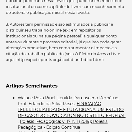
trabalho publicada nesta revista (ex.: publicar em repositório
institucional ou como capítulo de livro), com reconhecimento
de autoria e publicação inicial nesta revista.
3. Autores têm permissão e são estimulados a publicar e
distribuir seu trabalho online (ex.: em repositórios
institucionais ou na sua página pessoal) a qualquer ponto
antes ou durante o processo editorial, já que isso pode gerar
alterações produtivas, bem como aumentar o impacto e a
citação do trabalho publicado (Veja O Efeito do Acesso Livre
aqui: http://opcit.eprints.org/oacitation-biblio.html)
Artigos Semelhantes
Walace Roza Pinel, Lenilda Damasceno Perpétuo,
Prof, Erlando da Silva Reses,
EDUCAÇÃO
TERRRITORIALIDADE E LUTA CIGANA: UM ESTUDO
DE CASO DO POVO CALON NO DISTRITO FEDERAL
,
Poíesis Pedagógica: v. 17 n. 1 (2019): Poíesis
Pedagógica - Edição Contínua