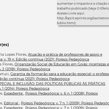
aumentar o impacto e a citação 
trabalho publicado (Veja O Efeit
Acesso Livre aqui:
http://opcit.eprints.org/oacitation
biblio.html)
r(es)
rta Lopes Flores,
Atuação e prática de professores de apoio e
: v. 19 n. Edição contínua (2021): Poíesis Pedagógica
s Flores,
Organização Social de Educação em Goiás: incertezas e
n. 2 (2018): Poíesis Pedagógica
rtuci,
Garantia da formação para a educação especial: o profess
Edição contínua (2021): Poíesis Pedagógica
ECIAL E INCLUSÃO: DAS POLÍTICAS PÚBLICAS ÀS PRÁTICAS
. 1 (2014): Poíesis Pedagógica
es,
Expediente
,
Poíesis Pedagógica: v. 6 n. 1 (2008): Poíesis
es,
Editorial
,
Poíesis Pedagógica: v. 7 n. 1 (2009): Poíesis Pedagó
es,
Expediente
,
Poíesis Pedagógica: v. 7 n. 1 (2009): Poíesis