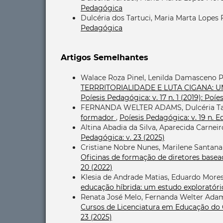
Pedagógica
Dulcéria dos Tartuci, Maria Marta Lopes 
Pedagógica
Artigos Semelhantes
Walace Roza Pinel, Lenilda Damasceno Pe
TERRRITORIALIDADE E LUTA CIGANA:
Poíesis Pedagógica: v. 17 n. 1 (2019): Po
FERNANDA WELTER ADAMS, Dulcéria Ta
formador
,
Poíesis Pedagógica: v. 19 n. 
Altina Abadia da Silva, Aparecida Carnei
Pedagógica: v. 23 (2025)
Cristiane Nobre Nunes, Marilene Santana
Oficinas de formação de diretores base
20 (2022)
Klesia de Andrade Matias, Eduardo Moresi
educação híbrida: um estudo exploratór
Renata José Melo, Fernanda Welter Adam
Cursos de Licenciatura em Educação do
23 (2025)