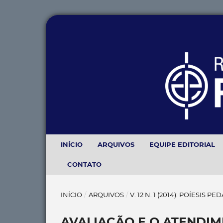
INÍCIO
ARQUIVOS
EQUIPE EDITORIAL
CONTATO
INÍCIO
/
ARQUIVOS
/
V. 12 N. 1 (2014): POÍESIS P
AVALIAÇÃO E O ATENDI