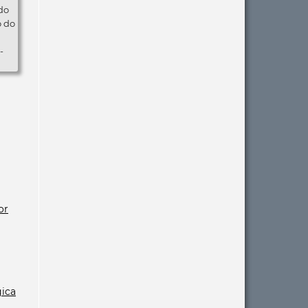
do
o do
-
or
gica