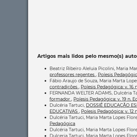
Artigos mais lidos pelo mesmo(s) auto
Beatriz Ribeiro Aleluia Picolini, Maria Ma
professores regentes
,
Poíesis Pedagógica
Fábio Araujo de Souza, Maria Marta Lope
contradições
,
Poíesis Pedagógica: v. 16 
FERNANDA WELTER ADAMS, Dulcéria Ta
formador
,
Poíesis Pedagógica: v. 19 n. 
Dulcéria Tartuci,
DOSSIÊ EDUCAÇÃO ESP
EDUCATIVAS
,
Poíesis Pedagógica: v. 12 n
Dulcéria Tartuci, Maria Marta Lopes Flor
Pedagógica
Dulcéria Tartuci, Maria Marta Lopes Flor
Dulceria Tartuci, Maria Marta Lopes Flor