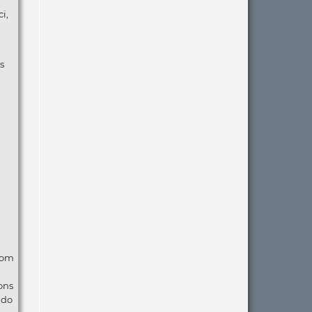
i,
s
com
ons
ndo