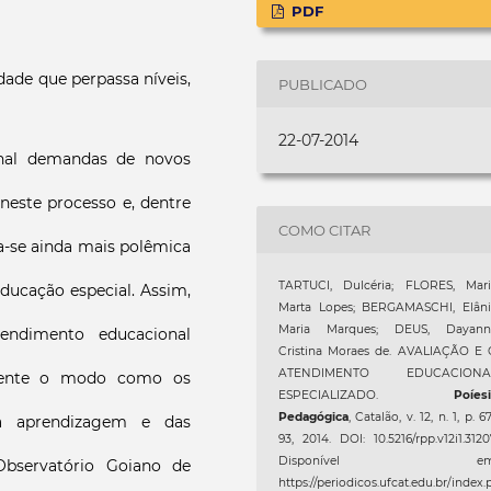
PDF
ade que perpassa níveis,
PUBLICADO
22-07-2014
onal demandas de novos
neste processo e, dentre
COMO CITAR
na-se ainda mais polêmica
TARTUCI, Dulcéria; FLORES, Mari
educação especial. Assim,
Marta Lopes; BERGAMASCHI, Elâni
Maria Marques; DEUS, Dayann
endimento educacional
Cristina Moraes de. AVALIAÇÃO E 
ATENDIMENTO EDUCACIONA
camente o modo como os
ESPECIALIZADO.
Poíes
Pedagógica
, Catalão, v. 12, n. 1, p. 6
a aprendizagem e das
93, 2014. DOI: 10.5216/rpp.v12i1.3120
Disponível em
Observatório Goiano de
https://periodicos.ufcat.edu.br/index.