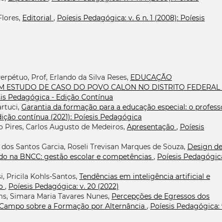
Flores,
Editorial
,
Poíesis Pedagógica: v. 6 n. 1 (2008): Poíesis
rpétuo, Prof, Erlando da Silva Reses,
EDUCAÇÃO
 UM ESTUDO DE CASO DO POVO CALON NO DISTRITO FEDERAL
íesis Pedagógica - Edição Contínua
rtuci,
Garantia da formação para a educação especial: o profess
Edição contínua (2021): Poíesis Pedagógica
ro Pires, Carlos Augusto de Medeiros,
Apresentação
,
Poíesis
 dos Santos Garcia, Roseli Trevisan Marques de Souza,
Design d
ado na BNCC: gestão escolar e competências
,
Poíesis Pedagógica
, Pricila Kohls-Santos,
Tendências em inteligência artificial e
io
,
Poíesis Pedagógica: v. 20 (2022)
s, Simara Maria Tavares Nunes,
Percepções de Egressos dos
 Campo sobre a Formação por Alternância
,
Poíesis Pedagógica: 