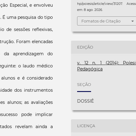
hp/poiesis/article/view/31207. Aces
ção Especial, e envolveu
em: 8 ago. 2026.
. É uma pesquisa do tipo
Fomatos de Citação
 de sessões reflexivas,
strução. Foram elencadas
EDIÇÃO
ão da aprendizagem do
v. 12 n. 1 (2014): Poíesi
eguinte: o laudo médico
Pedagógica
 alunos e é considerado
SEÇÃO
sidade dos instrumentos
DOSSIÊ
s alunos; as avaliações
nsucesso pode implicar
LICENÇA
ltados revelam ainda a