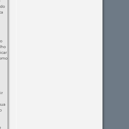
o
 do
ta
ão
lho
icar
como
ir
 sua
o
o