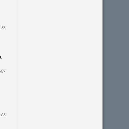
-53
A
-67
-85