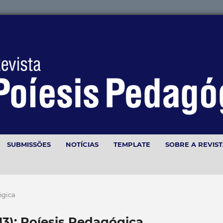
SUBMISSÕES
NOTÍCIAS
TEMPLATE
SOBRE A REVIS
gógica
2013): Poíesis Pedagógica