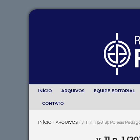
INÍCIO
ARQUIVOS
EQUIPE EDITORIAL
CONTATO
INÍCIO
/
ARQUIVOS
/
v. 11 n. 1 (2013): Poíesis Peda
v. 11 n. 1 (