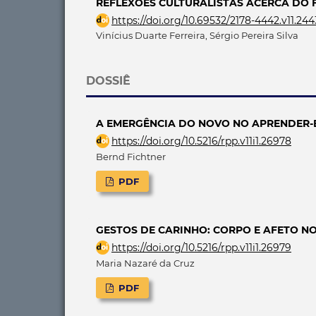
REFLEXÕES CULTURALISTAS ACERCA DO 
https://doi.org/10.69532/2178-4442.v11.24
Vinícius Duarte Ferreira, Sérgio Pereira Silva
DOSSIÊ
A EMERGÊNCIA DO NOVO NO APRENDER-
https://doi.org/10.5216/rpp.v11i1.26978
Bernd Fichtner
PDF
GESTOS DE CARINHO: CORPO E AFETO N
https://doi.org/10.5216/rpp.v11i1.26979
Maria Nazaré da Cruz
PDF