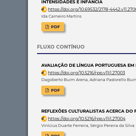
INTENSIDADES E INFÂNCIA
https://doi.org/10.69532/2178-4442.v11.27
Ida Carneiro Martins
PDF
FLUXO CONTÍNUO
AVALIAÇÃO DE LÍNGUA PORTUGUESA EM P
https://doi.org/10.5216/rpp.v11i1.27003
Dagoberto Buim Arena, Adriana Pastorello Bui
PDF
REFLEXÕES CULTURALISTAS ACERCA DO 
https://doi.org/10.5216/rpp.v11i1.27004
Vinícius Duarte Ferreira, Sérgio Pereira da Silva