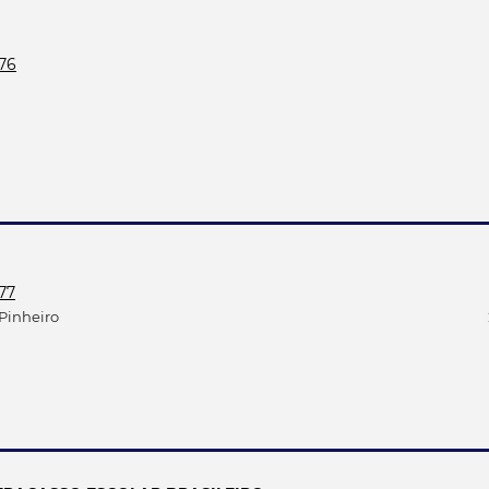
976
977
 Pinheiro