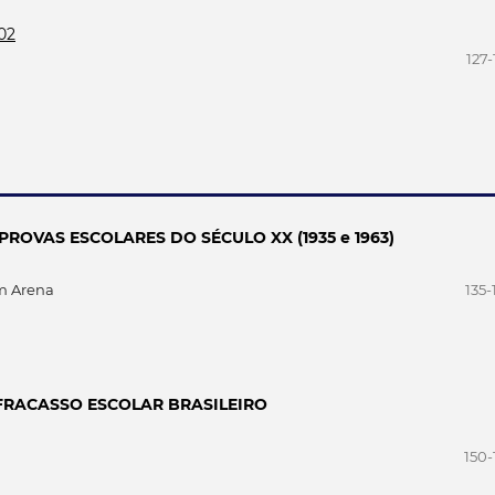
002
127-
ROVAS ESCOLARES DO SÉCULO XX (1935 e 1963)
m Arena
135-
FRACASSO ESCOLAR BRASILEIRO
150-