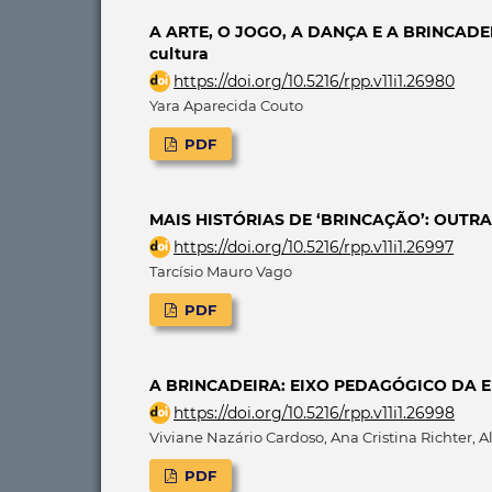
A ARTE, O JOGO, A DANÇA E A BRINCADEIRA:
cultura
https://doi.org/10.5216/rpp.v11i1.26980
Yara Aparecida Couto
PDF
MAIS HISTÓRIAS DE ‘BRINCAÇÃO’: OUTR
https://doi.org/10.5216/rpp.v11i1.26997
Tarcísio Mauro Vago
PDF
A BRINCADEIRA: EIXO PEDAGÓGICO DA 
https://doi.org/10.5216/rpp.v11i1.26998
Viviane Nazário Cardoso, Ana Cristina Richter, 
PDF