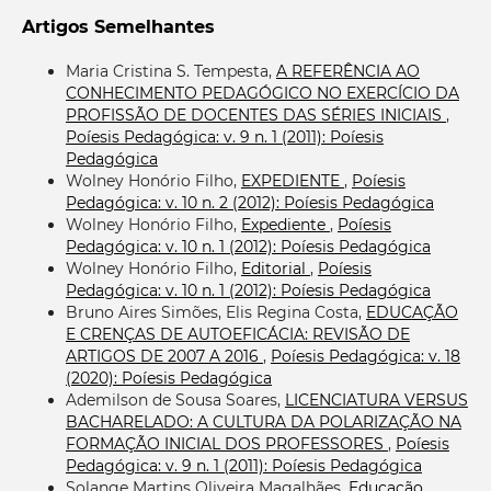
Artigos Semelhantes
Maria Cristina S. Tempesta,
A REFERÊNCIA AO
CONHECIMENTO PEDAGÓGICO NO EXERCÍCIO DA
PROFISSÃO DE DOCENTES DAS SÉRIES INICIAIS
,
Poíesis Pedagógica: v. 9 n. 1 (2011): Poíesis
Pedagógica
Wolney Honório Filho,
EXPEDIENTE
,
Poíesis
Pedagógica: v. 10 n. 2 (2012): Poíesis Pedagógica
Wolney Honório Filho,
Expediente
,
Poíesis
Pedagógica: v. 10 n. 1 (2012): Poíesis Pedagógica
Wolney Honório Filho,
Editorial
,
Poíesis
Pedagógica: v. 10 n. 1 (2012): Poíesis Pedagógica
Bruno Aires Simões, Elis Regina Costa,
EDUCAÇÃO
E CRENÇAS DE AUTOEFICÁCIA: REVISÃO DE
ARTIGOS DE 2007 A 2016
,
Poíesis Pedagógica: v. 18
(2020): Poíesis Pedagógica
Ademilson de Sousa Soares,
LICENCIATURA VERSUS
BACHARELADO: A CULTURA DA POLARIZAÇÃO NA
FORMAÇÃO INICIAL DOS PROFESSORES
,
Poíesis
Pedagógica: v. 9 n. 1 (2011): Poíesis Pedagógica
Solange Martins Oliveira Magalhães,
Educação