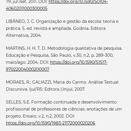
79, jul./set. 2011. DOI:
https://doi.org/10.1590/S0104-
40602011000300005
LIBÂNEO, J. C. Organização e gestão da escola: teoria e
prática. 5. ed. revista e ampliada. Goiânia. Editora
Alternativa, 2004.
MARTINS, H. H. T. D. Metodologia qualitativa de pesquisa.
Educação e Pesquisa, São Paulo, v.30, n.2, p. 289-300,
maio/ago. 2004. DOI:
https://doi.org/10.1590/S1517-
97022004000200007
MORAES, R.; GALIAZZI, Maria do Carmo. Análise Textual
Discursiva. Ijuí/RS: Editora Unijuí, 2007.
SELLES, S.E. Formação continuada e desenvolvimento
profissional de professores de ciências: anotações de um
projeto. Ensaio, v.2, n.2, 2002. DOI:
https://doi.org/10.1590/1983-21172000020206