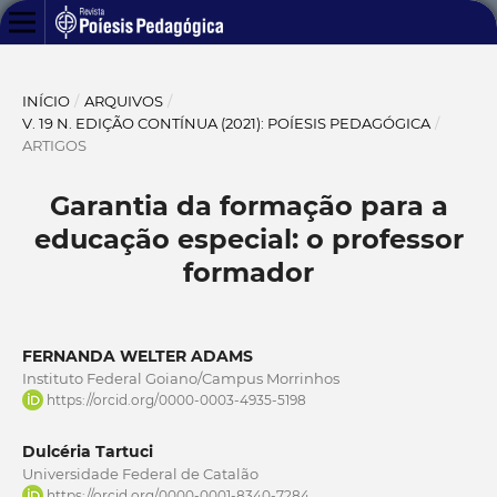
INÍCIO
/
ARQUIVOS
/
V. 19 N. EDIÇÃO CONTÍNUA (2021): POÍESIS PEDAGÓGICA
/
ARTIGOS
Garantia da formação para a
educação especial: o professor
formador
FERNANDA WELTER ADAMS
Instituto Federal Goiano/Campus Morrinhos
https://orcid.org/0000-0003-4935-5198
Dulcéria Tartuci
Universidade Federal de Catalão
https://orcid.org/0000-0001-8340-7284