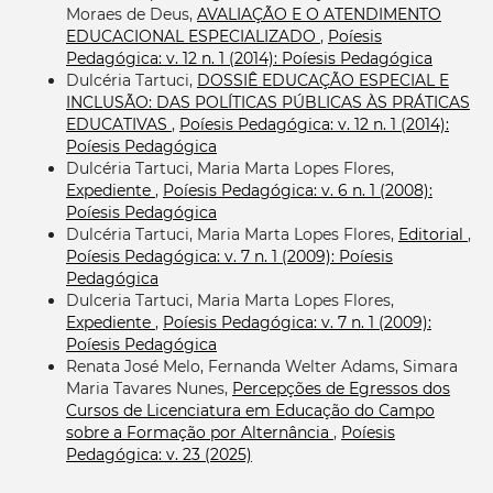
Moraes de Deus,
AVALIAÇÃO E O ATENDIMENTO
EDUCACIONAL ESPECIALIZADO
,
Poíesis
Pedagógica: v. 12 n. 1 (2014): Poíesis Pedagógica
Dulcéria Tartuci,
DOSSIÊ EDUCAÇÃO ESPECIAL E
INCLUSÃO: DAS POLÍTICAS PÚBLICAS ÀS PRÁTICAS
EDUCATIVAS
,
Poíesis Pedagógica: v. 12 n. 1 (2014):
Poíesis Pedagógica
Dulcéria Tartuci, Maria Marta Lopes Flores,
Expediente
,
Poíesis Pedagógica: v. 6 n. 1 (2008):
Poíesis Pedagógica
Dulcéria Tartuci, Maria Marta Lopes Flores,
Editorial
,
Poíesis Pedagógica: v. 7 n. 1 (2009): Poíesis
Pedagógica
Dulceria Tartuci, Maria Marta Lopes Flores,
Expediente
,
Poíesis Pedagógica: v. 7 n. 1 (2009):
Poíesis Pedagógica
Renata José Melo, Fernanda Welter Adams, Simara
Maria Tavares Nunes,
Percepções de Egressos dos
Cursos de Licenciatura em Educação do Campo
sobre a Formação por Alternância
,
Poíesis
Pedagógica: v. 23 (2025)