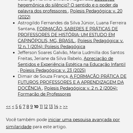
hegemônica do silêncio? O sentido e o poder da
palavra dos professores
,
Poíesis Pedagógica: v. 20
(2022)
Astrogildo Fernandes da Silva Júnior, Luana Ferreira
Santana,
FORMAÇÃO, SABERES E PRÁTICAS DE
PROFESSORES DE HISTÓRIA: UM ESTUDO EM
CAPINÓPOLIS, MG, BRASIL
,
Poíesis Pedagógica: v.
12 n. 1 (2014): Poíesis Pedagógica
Jefferson Soares Galvão, Maria Ludmilla dos Santos
Freitas, Jeriane da Silva Rabelo,
Apreciação de
Sentidos e Experiência Estética na Educação Infantil
,
Poíesis Pedagógica: v. 23 (2025)
Dimair de Souza França,
A FORMAÇÃO PRÁTICA DE
FUTUROS PROFESSORES E A APRENDIZAGEM DA
DOCÊNCIA
,
Poíesis Pedagógica: v. 2 n. 2 (2004):
Formação de Professores
<<
<
5
6
7
8
9
10
11
12
13
14
>
>>
Você também pode
iniciar uma pesquisa avançada por
similaridade
para este artigo.