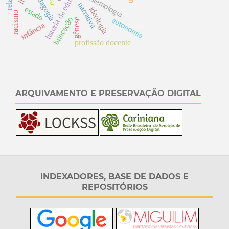
pedagogia
epistemologia
narrativa
estado
ideologia
racismo
brincação
autonomia
gênese
infância
profissão docente
ARQUIVAMENTO E PRESERVAÇÃO DIGITAL
INDEXADORES, BASE DE DADOS E
REPOSITÓRIOS