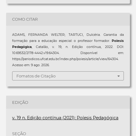
COMO CITAR
ADAMS, FERNANDA WELTER; TARTUCI, Dulcéria. Garantia da
formação para a educação especial: o professor formador.
Poíesis
Pedagógica
, Catalão, v. 19, n. Edição contínua, 2022. DOI:
10.69532/2178-4442.v19.64304. Disponível em:
https://periodicos.ufcat.edu.br/index.php/poiesis/article/view/64304.
Acesso em: 9 ago. 2026.
Fomatos de Citação
EDIÇÃO
v. 19 n. Edição contínua (2021): Poíesis Pedagógica
SEÇÃO