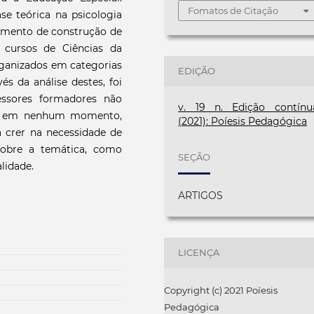
Fomatos de Citação
se teórica na psicologia
trumento de construção de
 cursos de Ciências da
rganizados em categorias
EDIÇÃO
és da análise destes, foi
essores formadores não
v. 19 n. Edição contínu
ial em nenhum momento,
(2021): Poíesis Pedagógica
 crer na necessidade de
sobre a temática, como
SEÇÃO
lidade.
ARTIGOS
LICENÇA
Copyright (c) 2021 Poíesis
Pedagógica