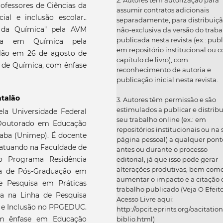
ofessores de Ciências da
assumir contratos adicionais
al e inclusão escolar..
separadamente, para distribuiç
o da Química" pela AVM
não-exclusiva da versão do traba
publicada nesta revista (ex.: publ
tura em Química pela
em repositório institucional ou 
alão em 26 de agosto de
capítulo de livro), com
o de Química, com ênfase
reconhecimento de autoria e
publicação inicial nesta revista.
atalão
3. Autores têm permissão e são
estimulados a publicar e distribu
a Universidade Federal
seu trabalho online (ex.: em
 Doutorado em Educação
repositórios institucionais ou na
caba (Unimep). É docente
página pessoal) a qualquer pont
 atuando na Faculdade de
antes ou durante o processo
do Programa Residência
editorial, já que isso pode gerar
alterações produtivas, bem com
a de Pós-Graduação em
aumentar o impacto e a citação 
e Pesquisa em Práticas
trabalho publicado (Veja O Efeit
ua na Linha de Pesquisa
Acesso Livre aqui:
s e Inclusão no PPGEDUC.
http://opcit.eprints.org/oacitation
om ênfase em Educação
biblio.html)