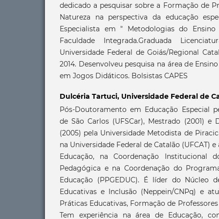
dedicado a pesquisar sobre a Formação de Pr
Natureza na perspectiva da educação especi
Especialista em " Metodologias do Ensin
Faculdade Integrada.Graduada Licencia
Universidade Federal de Goiás/Regional Cat
2014. Desenvolveu pesquisa na área de Ensin
em Jogos Didáticos. Bolsistas CAPES
Dulcéria Tartuci,
Universidade Federal de C
Pós-Doutoramento em Educação Especial pel
de São Carlos (UFSCar), Mestrado (2001) e
(2005) pela Universidade Metodista de Piraci
na Universidade Federal de Catalão (UFCAT) e
Educação, na Coordenação Institucional 
Pedagógica e na Coordenação do Program
Educação (PPGEDUC). É líder do Núcleo d
Educativas e Inclusão (Neppein/CNPq) e at
Práticas Educativas, Formação de Professore
Tem experiência na área de Educação, c