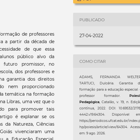
PUBLICADO
formação de professores
27-04-2022
a a partir da década de
ecessidade de que essa
alunos público alvo da
COMO CITAR
 futuro promissor, no
scola, dos professores e
ADAMS, FERNANDA WELTER
a garantia dos direitos
TARTUCI, Dulcéria. Garantia d
do nem proporcionado
formação para a educação especial:
 da temática na formação
professor formador.
Poíes
ina Libras, uma vez que o
Pedagógica
, Catalão, v. 19, n. Ediç
do para promover tais
contínua, 2022. DOI: 10.69532/217
4442.v19.64304. Disponível em
artigo é explanar se os
https://periodicos.ufcat.edu.br/index.
s da Natureza, Ciências
hp/poiesis/article/view/64304. Aces
 Goiás vivenciaram uma
em: 9 ago. 2026.
iu a Educação Especial.