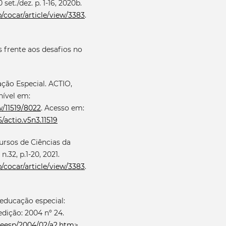
set./dez. p. 1-16, 2020b.
p/cocar/article/view/3383
.
s frente aos desafios no
ção Especial. ACTIO,
onível em:
ew/11519/8022
. Acesso em:
5/actio.v5n3.11519
ursos de Ciências da
.32, p.1-20, 2021.
p/cocar/article/view/3383
.
educação especial:
edição: 2004 nº 24.
/ceesp/2004/02/a2.htm
>.