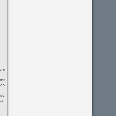
com
ons
ndo
o
 do
ta