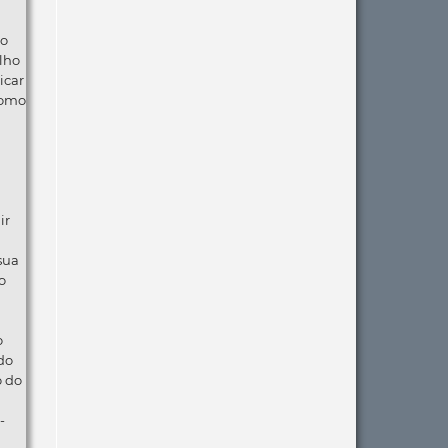
ão
lho
icar
como
ir
 sua
o
o
do
o do
-