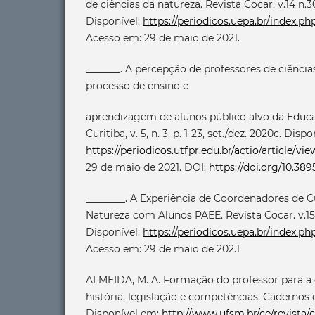
de ciências da natureza. Revista Cocar. v.14 n.30 
Disponível:
https://periodicos.uepa.br/index.ph
Acesso em: 29 de maio de 2021.
_______. A percepção de professores de ciência
processo de ensino e
aprendizagem de alunos público alvo da Educa
Curitiba, v. 5, n. 3, p. 1-23, set./dez. 2020c. Disp
https://periodicos.utfpr.edu.br/actio/article/vi
29 de maio de 2021. DOI:
https://doi.org/10.389
________. A Experiência de Coordenadores de C
Natureza com Alunos PAEE. Revista Cocar. v.15 n
Disponível:
https://periodicos.uepa.br/index.ph
Acesso em: 29 de maio de 202.1
ALMEIDA, M. A. Formação do professor para a 
história, legislação e competências. Cadernos 
Disponível em:
http://www.ufsm.br/ce/revista