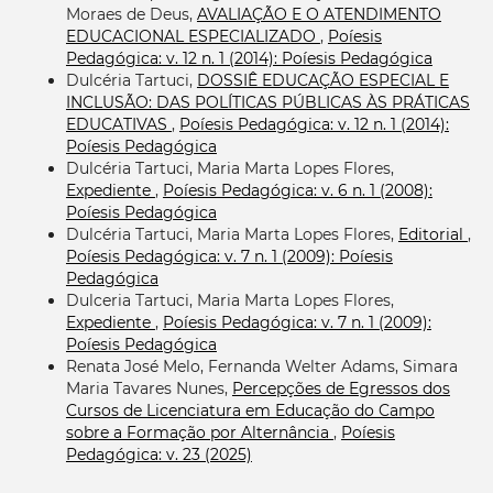
Moraes de Deus,
AVALIAÇÃO E O ATENDIMENTO
EDUCACIONAL ESPECIALIZADO
,
Poíesis
Pedagógica: v. 12 n. 1 (2014): Poíesis Pedagógica
Dulcéria Tartuci,
DOSSIÊ EDUCAÇÃO ESPECIAL E
INCLUSÃO: DAS POLÍTICAS PÚBLICAS ÀS PRÁTICAS
EDUCATIVAS
,
Poíesis Pedagógica: v. 12 n. 1 (2014):
Poíesis Pedagógica
Dulcéria Tartuci, Maria Marta Lopes Flores,
Expediente
,
Poíesis Pedagógica: v. 6 n. 1 (2008):
Poíesis Pedagógica
Dulcéria Tartuci, Maria Marta Lopes Flores,
Editorial
,
Poíesis Pedagógica: v. 7 n. 1 (2009): Poíesis
Pedagógica
Dulceria Tartuci, Maria Marta Lopes Flores,
Expediente
,
Poíesis Pedagógica: v. 7 n. 1 (2009):
Poíesis Pedagógica
Renata José Melo, Fernanda Welter Adams, Simara
Maria Tavares Nunes,
Percepções de Egressos dos
Cursos de Licenciatura em Educação do Campo
sobre a Formação por Alternância
,
Poíesis
Pedagógica: v. 23 (2025)