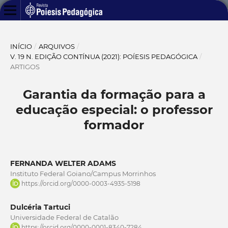
INÍCIO
/
ARQUIVOS
/
V. 19 N. EDIÇÃO CONTÍNUA (2021): POÍESIS PEDAGÓGICA
/
ARTIGOS
Garantia da formação para a
educação especial: o professor
formador
FERNANDA WELTER ADAMS
Instituto Federal Goiano/Campus Morrinhos
https://orcid.org/0000-0003-4935-5198
Dulcéria Tartuci
Universidade Federal de Catalão
https://orcid.org/0000-0001-8340-7284