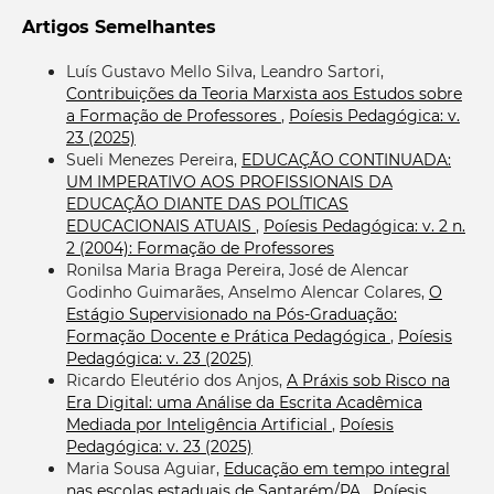
Artigos Semelhantes
Luís Gustavo Mello Silva, Leandro Sartori,
Contribuições da Teoria Marxista aos Estudos sobre
a Formação de Professores
,
Poíesis Pedagógica: v.
23 (2025)
Sueli Menezes Pereira,
EDUCAÇÃO CONTINUADA:
UM IMPERATIVO AOS PROFISSIONAIS DA
EDUCAÇÃO DIANTE DAS POLÍTICAS
EDUCACIONAIS ATUAIS
,
Poíesis Pedagógica: v. 2 n.
2 (2004): Formação de Professores
Ronilsa Maria Braga Pereira, José de Alencar
Godinho Guimarães, Anselmo Alencar Colares,
O
Estágio Supervisionado na Pós-Graduação:
Formação Docente e Prática Pedagógica
,
Poíesis
Pedagógica: v. 23 (2025)
Ricardo Eleutério dos Anjos,
A Práxis sob Risco na
Era Digital: uma Análise da Escrita Acadêmica
Mediada por Inteligência Artificial
,
Poíesis
Pedagógica: v. 23 (2025)
Maria Sousa Aguiar,
Educação em tempo integral
nas escolas estaduais de Santarém/PA
,
Poíesis