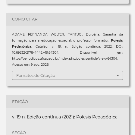
COMO CITAR
ADAMS, FERNANDA WELTER; TARTUCI, Dulcéria. Garantia da
formação para a educação especial: o professor formador.
Poíesis
Pedagógica
, Catalão, v. 19, n. Edição contínua, 2022. DOI:
10.69532/2178-4442.v19.64304. Disponível em:
https://periodicos.ufcat.edu.br/index.php/poiesis/article/view/64304.
Acesso em: 9 ago. 2026.
Fomatos de Citação
EDIÇÃO
v. 19 n. Edição contínua (2021): Poíesis Pedagógica
SEÇÃO