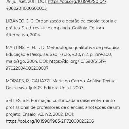
79, jul./set. 2011. DOI:
https://doi.org/10.1590/S0104-
40602011000300005
LIBÂNEO, J. C. Organização e gestão da escola: teoria e
prática. 5. ed. revista e ampliada. Goiânia. Editora
Alternativa, 2004.
MARTINS, H. H. T. D. Metodologia qualitativa de pesquisa.
Educação e Pesquisa, São Paulo, v.30, n.2, p. 289-300,
maio/ago. 2004. DOI:
https://doi.org/10.1590/S1517-
97022004000200007
MORAES, R.; GALIAZZI, Maria do Carmo. Análise Textual
Discursiva. Ijuí/RS: Editora Unijuí, 2007.
SELLES, S.E. Formação continuada e desenvolvimento
profissional de professores de ciências: anotações de um
projeto. Ensaio, v.2, n.2, 2002. DOI:
https://doi.org/10.1590/1983-21172000020206