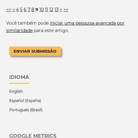
<<
<
4
5
6
7
8
9
10
11
12
13
>
>>
Você também pode
iniciar uma pesquisa avançada por
similaridade
para este artigo.
ENVIAR SUBMISSÃO
IDIOMA
English
Español (España)
Português (Brasil)
GOOGLE METRICS