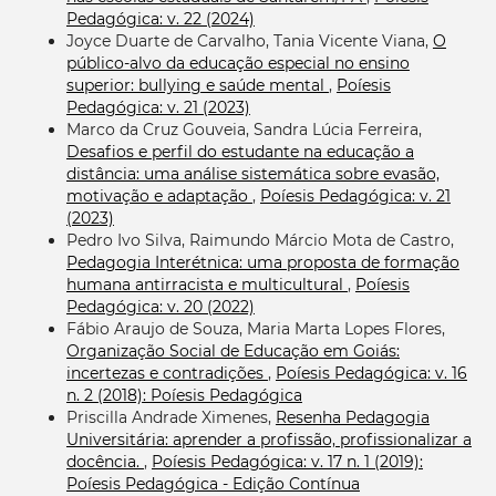
Pedagógica: v. 22 (2024)
Joyce Duarte de Carvalho, Tania Vicente Viana,
O
público-alvo da educação especial no ensino
superior: bullying e saúde mental
,
Poíesis
Pedagógica: v. 21 (2023)
Marco da Cruz Gouveia, Sandra Lúcia Ferreira,
Desafios e perfil do estudante na educação a
distância: uma análise sistemática sobre evasão,
motivação e adaptação
,
Poíesis Pedagógica: v. 21
(2023)
Pedro Ivo Silva, Raimundo Márcio Mota de Castro,
Pedagogia Interétnica: uma proposta de formação
humana antirracista e multicultural
,
Poíesis
Pedagógica: v. 20 (2022)
Fábio Araujo de Souza, Maria Marta Lopes Flores,
Organização Social de Educação em Goiás:
incertezas e contradições
,
Poíesis Pedagógica: v. 16
n. 2 (2018): Poíesis Pedagógica
Priscilla Andrade Ximenes,
Resenha Pedagogia
Universitária: aprender a profissão, profissionalizar a
docência.
,
Poíesis Pedagógica: v. 17 n. 1 (2019):
Poíesis Pedagógica - Edição Contínua