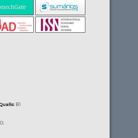
Qualis:
B1
GO.