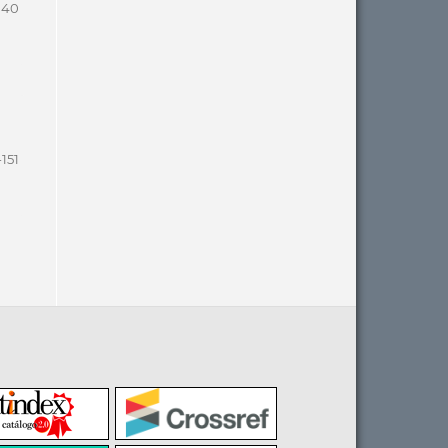
140
-151