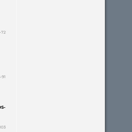
-72
-91
OS-
103