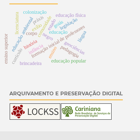
colonização
licenciatura
educação física
práxis
comunidade
educação ambiental
legislação
estado
goiás
exílio
formação inicial de professores
educação
língua
corpo
negro
ensino superior
história
geociências
infância
pedagogia
ensino
currículo
educação popular
brincadeira
ARQUIVAMENTO E PRESERVAÇÃO DIGITAL