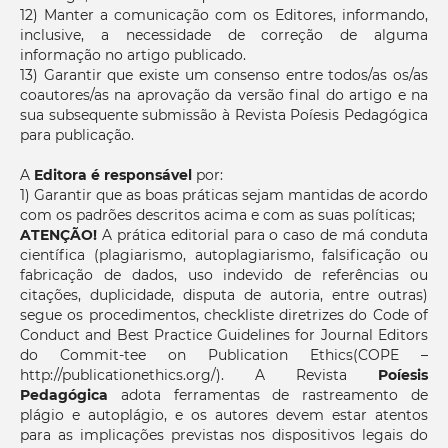
12) Manter a comunicação com os Editores, informando,
inclusive, a necessidade de correção de alguma
informação no artigo publicado.
13) Garantir que existe um consenso entre todos/as os/as
coautores/as na aprovação da versão final do artigo e na
sua subsequente submissão à Revista Poíesis Pedagógica
para publicação.
A
Editora é responsável
por:
1) Garantir que as boas práticas sejam mantidas de acordo
com os padrões descritos acima e com as suas políticas;
ATENÇÃO!
A prática editorial para o caso de má conduta
científica (plagiarismo, autoplagiarismo, falsificação ou
fabricação de dados, uso indevido de referências ou
citações, duplicidade, disputa de autoria, entre outras)
segue os procedimentos, checkliste diretrizes do Code of
Conduct and Best Practice Guidelines for Journal Editors
do Commit-tee on Publication Ethics(COPE –
http://publicationethics.org/). A Revista
Poíesis
Pedagógica
adota ferramentas de rastreamento de
plágio e autoplágio, e os autores devem estar atentos
para as implicações previstas nos dispositivos legais do