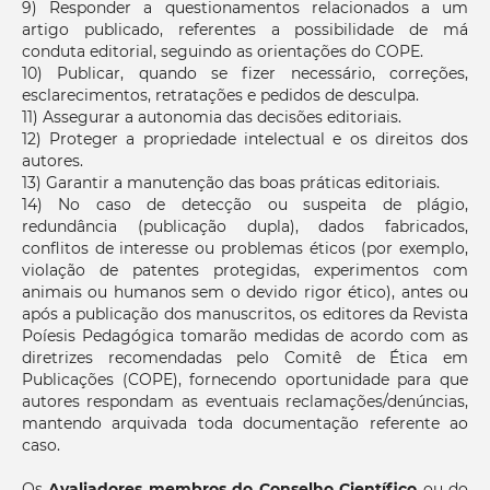
9) Responder a questionamentos relacionados a um
artigo publicado, referentes a possibilidade de má
conduta editorial, seguindo as orientações do COPE.
10) Publicar, quando se fizer necessário, correções,
esclarecimentos, retratações e pedidos de desculpa.
11) Assegurar a autonomia das decisões editoriais.
12) Proteger a propriedade intelectual e os direitos dos
autores.
13) Garantir a manutenção das boas práticas editoriais.
14) No caso de detecção ou suspeita de plágio,
redundância (publicação dupla), dados fabricados,
conflitos de interesse ou problemas éticos (por exemplo,
violação de patentes protegidas, experimentos com
animais ou humanos sem o devido rigor ético), antes ou
após a publicação dos manuscritos, os editores da Revista
Poíesis Pedagógica tomarão medidas de acordo com as
diretrizes recomendadas pelo Comitê de Ética em
Publicações (COPE), fornecendo oportunidade para que
autores respondam as eventuais reclamações/denúncias,
mantendo arquivada toda documentação referente ao
caso.
Os
Avaliadores membros do Conselho Científico
ou do