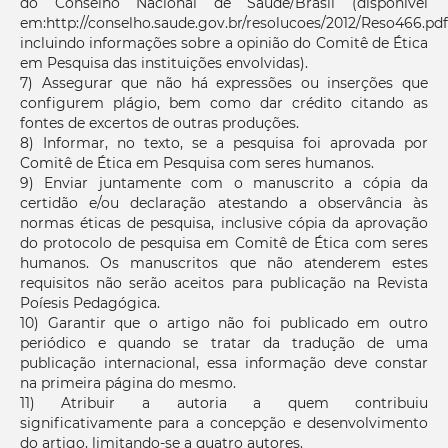
do Conselho Nacional de Saúde/Brasil (disponível
em:http://conselho.saude.gov.br/resolucoes/2012/Reso466.pdf
incluindo informações sobre a opinião do Comitê de Ética
em Pesquisa das instituições envolvidas).
7) Assegurar que não há expressões ou inserções que
configurem plágio, bem como dar crédito citando as
fontes de excertos de outras produções.
8) Informar, no texto, se a pesquisa foi aprovada por
Comitê de Ética em Pesquisa com seres humanos.
9) Enviar juntamente com o manuscrito a cópia da
certidão e/ou declaração atestando a observância às
normas éticas de pesquisa, inclusive cópia da aprovação
do protocolo de pesquisa em Comitê de Ética com seres
humanos. Os manuscritos que não atenderem estes
requisitos não serão aceitos para publicação na Revista
Poíesis Pedagógica.
10) Garantir que o artigo não foi publicado em outro
periódico e quando se tratar da tradução de uma
publicação internacional, essa informação deve constar
na primeira página do mesmo.
11) Atribuir a autoria a quem contribuiu
significativamente para a concepção e desenvolvimento
do artigo, limitando-se a quatro autores.