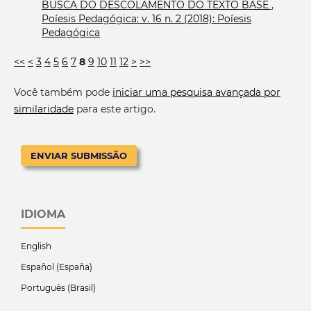
BUSCA DO DESCOLAMENTO DO TEXTO BASE
,
Poíesis Pedagógica: v. 16 n. 2 (2018): Poíesis
Pedagógica
<<
<
3
4
5
6
7
8
9
10
11
12
>
>>
Você também pode
iniciar uma pesquisa avançada por
similaridade
para este artigo.
ENVIAR SUBMISSÃO
IDIOMA
English
Español (España)
Português (Brasil)