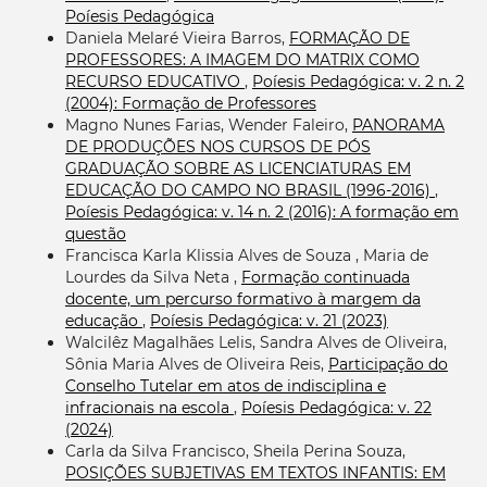
Poíesis Pedagógica
Daniela Melaré Vieira Barros,
FORMAÇÃO DE
PROFESSORES: A IMAGEM DO MATRIX COMO
RECURSO EDUCATIVO
,
Poíesis Pedagógica: v. 2 n. 2
(2004): Formação de Professores
Magno Nunes Farias, Wender Faleiro,
PANORAMA
DE PRODUÇÕES NOS CURSOS DE PÓS
GRADUAÇÃO SOBRE AS LICENCIATURAS EM
EDUCAÇÃO DO CAMPO NO BRASIL (1996-2016)
,
Poíesis Pedagógica: v. 14 n. 2 (2016): A formação em
questão
Francisca Karla Klissia Alves de Souza , Maria de
Lourdes da Silva Neta ,
Formação continuada
docente, um percurso formativo à margem da
educação
,
Poíesis Pedagógica: v. 21 (2023)
Walcilêz Magalhães Lelis, Sandra Alves de Oliveira,
Sônia Maria Alves de Oliveira Reis,
Participação do
Conselho Tutelar em atos de indisciplina e
infracionais na escola
,
Poíesis Pedagógica: v. 22
(2024)
Carla da Silva Francisco, Sheila Perina Souza,
POSIÇÕES SUBJETIVAS EM TEXTOS INFANTIS: EM