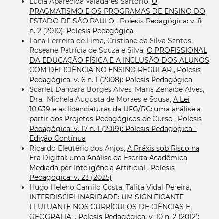
Lúcia Aparecida Valadares Sartório,
O
PRAGMATISMO E OS PROGRAMAS DE ENSINO DO
ESTADO DE SÃO PAULO
,
Poíesis Pedagógica: v. 8
n. 2 (2010): Poíesis Pedagógica
Lana Ferreira de Lima, Cristiane da Silva Santos,
Roseane Patrícia de Souza e Silva,
O PROFISSIONAL
DA EDUCAÇÃO FÍSICA E A INCLUSÃO DOS ALUNOS
COM DEFICIÊNCIA NO ENSINO REGULAR
,
Poíesis
Pedagógica: v. 6 n. 1 (2008): Poíesis Pedagógica
Scarlet Dandara Borges Alves, Maria Zenaide Alves,
Dra., Michela Augusta de Moraes e Sousa,
A Lei
10.639 e as licenciaturas da UFG/RC: uma análise a
partir dos Projetos Pedagógicos de Curso
,
Poíesis
Pedagógica: v. 17 n. 1 (2019): Poíesis Pedagógica -
Edição Contínua
Ricardo Eleutério dos Anjos,
A Práxis sob Risco na
Era Digital: uma Análise da Escrita Acadêmica
Mediada por Inteligência Artificial
,
Poíesis
Pedagógica: v. 23 (2025)
Hugo Heleno Camilo Costa, Talita Vidal Pereira,
INTERDISCIPLINARIDADE: UM SIGNIFICANTE
FLUTUANTE NOS CURRÍCULOS DE CIÊNCIAS E
GEOGRAFIA.
,
Poíesis Pedagógica: v. 10 n. 2 (2012):