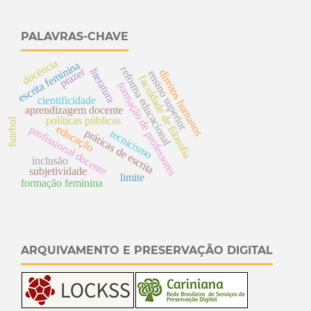
PALAVRAS-CHAVE
docência
escrita feminina
reforma educacional
prazer
literatura
direitos humanos
ensino superior
faculdade de filosofia
f
o
r
m
a
ç
ã
o
e
r
o
f
e
s
s
o
r
e
cientificidade
aprendizagem docente
políticas públicas
futebol
d
educação
p
r
o
f
i
s
s
i
o
n
a
l
o
c
e
n
t
práticas de escrita
tecnicismo
p
s
d
e
inclusão
subjetividade
limite
formação feminina
ARQUIVAMENTO E PRESERVAÇÃO DIGITAL