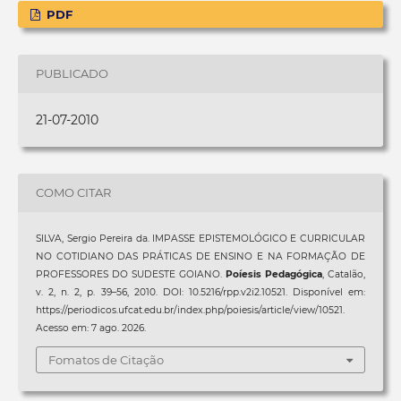
PDF
PUBLICADO
21-07-2010
COMO CITAR
SILVA, Sergio Pereira da. IMPASSE EPISTEMOLÓGICO E CURRICULAR
NO COTIDIANO DAS PRÁTICAS DE ENSINO E NA FORMAÇÃO DE
PROFESSORES DO SUDESTE GOIANO.
Poíesis Pedagógica
, Catalão,
v. 2, n. 2, p. 39–56, 2010. DOI: 10.5216/rpp.v2i2.10521. Disponível em:
https://periodicos.ufcat.edu.br/index.php/poiesis/article/view/10521.
Acesso em: 7 ago. 2026.
Fomatos de Citação