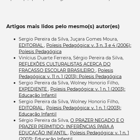
Artigos mais lidos pelo mesmo(s) autor(es)
Sergio Pereira da Silva, Juçara Gomes Moura,
EDITORIAL
,
Poíesis Pedagógica: v. 3 n. 3 e 4 (2006):
Poíesis Pedagógica
Vinícius Duarte Ferreira, Sérgio Pereira da Silva,
REFLEXÕES CULTURALISTAS ACERCA DO
FRACASSO ESCOLAR BRASILEIRO
,
Poíesis
Pedagógica: v. 11 n. 1 (2013): Poíesis Pedagógica
Sergio Pereira da Silva, Wolney Honorio Filho,
EXPEDIENTE
,
Poíesis Pedagógica: v. 1 n. 1 (2003):
Educação Infantil
Sergio Pereira da Silva, Wolney Honorio Filho,
EDITORIAL
,
Poíesis Pedagógica: v. 1 n. 1 (2003):
Educação Infantil
Sérgio Pereira da Silva,
O PRAZER NEGADO E O
PRAZER PERMITIDO: INFERÊNCIAS PARA A
EDUCAÇÃO INFANTIL
,
Poíesis Pedagógica: v. 1 n. 1
(2003): Educação Infantil