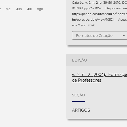
Catalão, v. 2, n. 2, p. 39–56, 2010. DO
10.5216/rpp.v2i2.10521. Disponível e
https://periodicos.ufcat.edu.br/index.
hp/poiesis/article/view/10521. Aces
em: 7 ago. 2026.
Fomatos de Citação
EDIÇÃO
v. 2 n. 2 (2004): Formaçã
de Professores
SEÇÃO
ARTIGOS