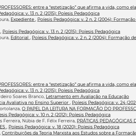
FESSORES: entre a “estetização” que afirma a vida, como ela
Pedagógica: v. 13 n. 2 (2015): Poíesis Pedagógica
oura,
Expediente
,
Poíesis Pedagógica: v. 2 n. 2 (2004): Formação
O
,
Poíesis Pedagógica: v. 13 n. 2 (2015): Poíesis Pedagógica
oura,
Editorial
,
Poíesis Pedagógica: v. 2 n. 2 (2004): Formação d
FESSORES: entre a “estetização” que afirma a vida, como ela
Pedagógica: v. 13 n. 2 (2015): Poíesis Pedagógica
rdeiro Soares Branco,
Letramento em Avaliação na Educação
a Avaliativa no Ensino Superior
,
Poíesis Pedagógica: v. 24 (202
Bortolanza,
O PAPEL DA LEITURA NA FORMAÇÃO DO PROFESSO
esis Pedagógica: v. 10 n. 2 (2012): Poíesis Pedagógica
s Ferreira, Núbia de F. Félix Ferreira,
PRÁTICAS PEDAGÓGICAS 
HES
,
Poíesis Pedagógica: v. 18 (2020): Poíesis Pedagógica
,
Contribuições da Teoria Marxista aos Estudos sobre a Formaçã