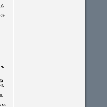
 é,
 de
e
 é,
6)
R:
DE
o de