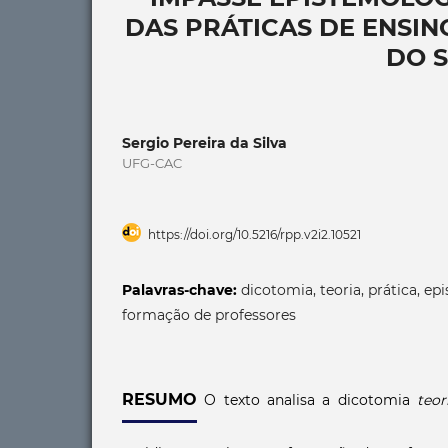
DAS PRÁTICAS DE ENSI
DO 
Sergio Pereira da Silva
UFG-CAC
https://doi.org/10.5216/rpp.v2i2.10521
Palavras-chave:
dicotomia, teoria, prática, ep
formação de professores
RESUMO
O texto analisa a dicotomia
teor