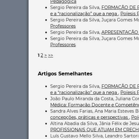
Pedagógica
Sergio Pereira da Silva,
FORMAÇÃO DE PRO
e a “racionalização” que a nega
,
Poíesis 
Sergio Pereira da Silva, Juçara Gomes M
Professores
Sergio Pereira da Silva,
APRESENTAÇÃ
Sergio Pereira da Silva, Juçara Gomes M
Professores
1
2
>
>>
Artigos Semelhantes
Sergio Pereira da Silva,
FORMAÇÃO DE PRO
e a “racionalização” que a nega
,
Poíesis 
João Paulo Miranda da Costa, Juliana Co
Médica: Formação Docente e Competênci
Sandra Alves Farias, Ana Maria Esteves 
concepções, práticas e perspectivas
,
Poí
Altina Abadia da Silva, Jânia Félix de Jesu
PROFISSIONAIS QUE ATUAM EM CREC
Luís Gustavo Mello Silva, Leandro Sartori