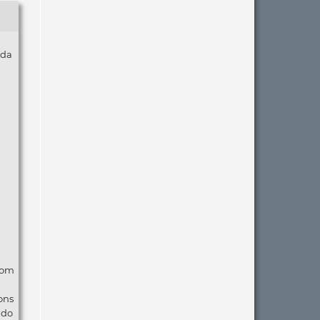
 da
com
ons
ndo