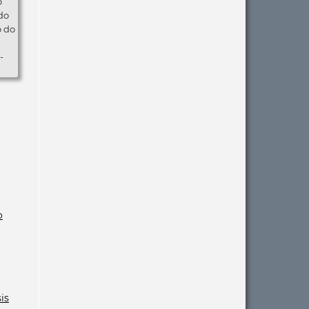
o
do
o do
-
o
is