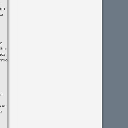
o
 do
ta
ão
lho
icar
como
ir
 sua
o