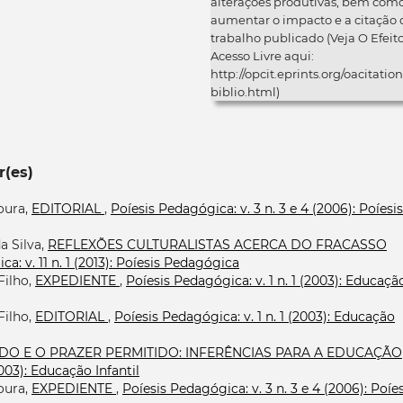
alterações produtivas, bem com
aumentar o impacto e a citação 
trabalho publicado (Veja O Efeit
Acesso Livre aqui:
http://opcit.eprints.org/oacitation
biblio.html)
r(es)
oura,
EDITORIAL
,
Poíesis Pedagógica: v. 3 n. 3 e 4 (2006): Poíesis
a Silva,
REFLEXÕES CULTURALISTAS ACERCA DO FRACASSO
a: v. 11 n. 1 (2013): Poíesis Pedagógica
Filho,
EXPEDIENTE
,
Poíesis Pedagógica: v. 1 n. 1 (2003): Educaçã
Filho,
EDITORIAL
,
Poíesis Pedagógica: v. 1 n. 1 (2003): Educação
DO E O PRAZER PERMITIDO: INFERÊNCIAS PARA A EDUCAÇÃO
2003): Educação Infantil
oura,
EXPEDIENTE
,
Poíesis Pedagógica: v. 3 n. 3 e 4 (2006): Poíes