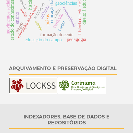
direito à educação
educação básica
estado do conhecimento
história
história da educação
movimentos sociais
geociências
educação
infância
educação ambiental
comunidade
goiás
exílio
ensino
currículo
práxis
estado
corpo
negro
formação docente
pedagogia
educação do campo
ARQUIVAMENTO E PRESERVAÇÃO DIGITAL
INDEXADORES, BASE DE DADOS E
REPOSITÓRIOS