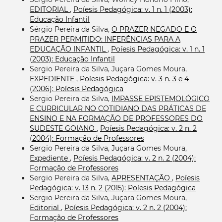
EDITORIAL
,
Poíesis Pedagógica: v. 1 n. 1 (2003):
Educação Infantil
Sérgio Pereira da Silva,
O PRAZER NEGADO E O
PRAZER PERMITIDO: INFERÊNCIAS PARA A
EDUCAÇÃO INFANTIL
,
Poíesis Pedagógica: v. 1 n. 1
(2003): Educação Infantil
Sergio Pereira da Silva, Juçara Gomes Moura,
EXPEDIENTE
,
Poíesis Pedagógica: v. 3 n. 3 e 4
(2006): Poíesis Pedagógica
Sergio Pereira da Silva,
IMPASSE EPISTEMOLÓGICO
E CURRICULAR NO COTIDIANO DAS PRÁTICAS DE
ENSINO E NA FORMAÇÃO DE PROFESSORES DO
SUDESTE GOIANO
,
Poíesis Pedagógica: v. 2 n. 2
(2004): Formação de Professores
Sergio Pereira da Silva, Juçara Gomes Moura,
Expediente
,
Poíesis Pedagógica: v. 2 n. 2 (2004):
Formação de Professores
Sergio Pereira da Silva,
APRESENTAÇÃO
,
Poíesis
Pedagógica: v. 13 n. 2 (2015): Poíesis Pedagógica
Sergio Pereira da Silva, Juçara Gomes Moura,
Editorial
,
Poíesis Pedagógica: v. 2 n. 2 (2004):
Formação de Professores