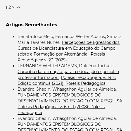
1
2
>
>>
Artigos Semelhantes
Renata José Melo, Fernanda Welter Adams, Simara
Maria Tavares Nunes,
Percepções de Egressos dos
Cursos de Licenciatura em Educação do Campo
sobre a Formação por Alternância
,
Poíesis
Pedagógica: v. 23 (2025)
FERNANDA WELTER ADAMS, Dulcéria Tartuci,
Garantia da formação para a educação especial: o
professor formador
,
Poíesis Pedagógica: v. 19 n.
Edição contínua (2021): Poíesis Pedagógica
Evandro Ghedin, Whasgthon Aguiar de Almeida,
FUNDAMENTOS EPISTEMOLÓGICOS DO
DESENVOLVIMENTO DO ESTÁGIO COM PESQUISA
,
Poíesis Pedagógica: v. 6 n. 1 (2008): Poíesis
Pedagógica
Evandro Ghedin, Whasgthon Aguiar de Almeida,
FUNDAMENTOS EPISTEMOLÓGICOS DO
DESENVOLVIMENTO DO ESTÁGIO COM PESQUISA
,