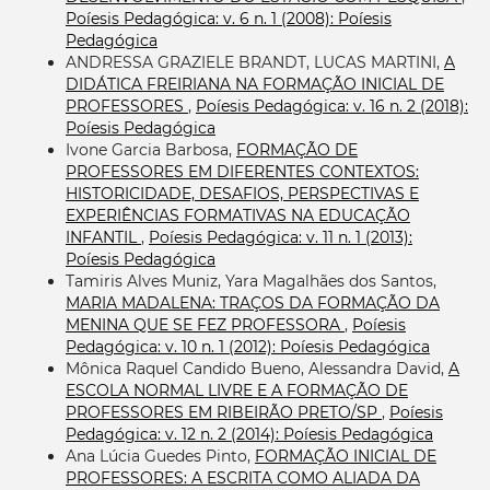
Poíesis Pedagógica: v. 6 n. 1 (2008): Poíesis
Pedagógica
ANDRESSA GRAZIELE BRANDT, LUCAS MARTINI,
A
DIDÁTICA FREIRIANA NA FORMAÇÃO INICIAL DE
PROFESSORES
,
Poíesis Pedagógica: v. 16 n. 2 (2018):
Poíesis Pedagógica
Ivone Garcia Barbosa,
FORMAÇÃO DE
PROFESSORES EM DIFERENTES CONTEXTOS:
HISTORICIDADE, DESAFIOS, PERSPECTIVAS E
EXPERIÊNCIAS FORMATIVAS NA EDUCAÇÃO
INFANTIL
,
Poíesis Pedagógica: v. 11 n. 1 (2013):
Poíesis Pedagógica
Tamiris Alves Muniz, Yara Magalhães dos Santos,
MARIA MADALENA: TRAÇOS DA FORMAÇÃO DA
MENINA QUE SE FEZ PROFESSORA
,
Poíesis
Pedagógica: v. 10 n. 1 (2012): Poíesis Pedagógica
Mônica Raquel Candido Bueno, Alessandra David,
A
ESCOLA NORMAL LIVRE E A FORMAÇÃO DE
PROFESSORES EM RIBEIRÃO PRETO/SP
,
Poíesis
Pedagógica: v. 12 n. 2 (2014): Poíesis Pedagógica
Ana Lúcia Guedes Pinto,
FORMAÇÃO INICIAL DE
PROFESSORES: A ESCRITA COMO ALIADA DA