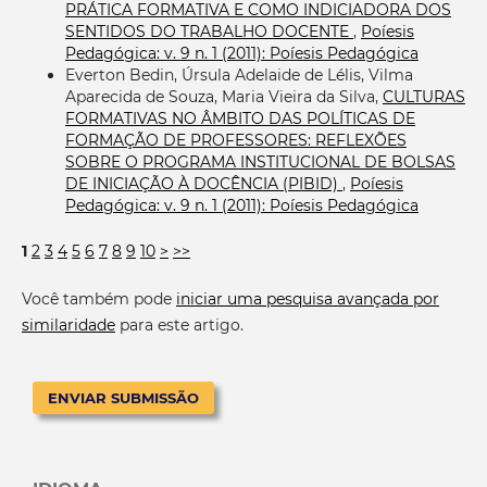
PRÁTICA FORMATIVA E COMO INDICIADORA DOS
SENTIDOS DO TRABALHO DOCENTE
,
Poíesis
Pedagógica: v. 9 n. 1 (2011): Poíesis Pedagógica
Everton Bedin, Úrsula Adelaide de Lélis, Vilma
Aparecida de Souza, Maria Vieira da Silva,
CULTURAS
FORMATIVAS NO ÂMBITO DAS POLÍTICAS DE
FORMAÇÃO DE PROFESSORES: REFLEXÕES
SOBRE O PROGRAMA INSTITUCIONAL DE BOLSAS
DE INICIAÇÃO À DOCÊNCIA (PIBID)
,
Poíesis
Pedagógica: v. 9 n. 1 (2011): Poíesis Pedagógica
1
2
3
4
5
6
7
8
9
10
>
>>
Você também pode
iniciar uma pesquisa avançada por
similaridade
para este artigo.
ENVIAR SUBMISSÃO