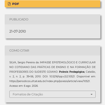
PDF
PUBLICADO
21-07-2010
COMO CITAR
SILVA, Sergio Pereira da. IMPASSE EPISTEMOLÓGICO E CURRICULAR
NO COTIDIANO DAS PRÁTICAS DE ENSINO E NA FORMAÇÃO DE
PROFESSORES DO SUDESTE GOIANO.
Poíesis Pedagógica
, Catalão,
v. 2, n. 2, p. 39–56, 2010. DOI: 10.5216/rpp.v2i2.10521. Disponível em:
https://periodicos.ufcat.edu.br/index.php/poiesis/article/view/10521.
Acesso em: 6 ago. 2026.
Fomatos de Citação