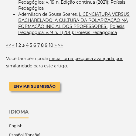
Pedagógica: v. 19 n. Edição contínua (2021): Poíesis
Pedagógica
Ademilson de Sousa Soares,
LICENCIATURA VERSUS
BACHARELADO: A CULTURA DA POLARIZAÇÃO NA
FORMAÇÃO INICIAL DOS PROFESSORES
,
Poíesis
Pedagógica: v. 9 n. 1 (2011): Poíesis Pedagógica
<<
<
1
2
3
4
5
6
7
8
9
10
>
>>
Você também pode
iniciar uma pesquisa avançada por
similaridade
para este artigo.
ENVIAR SUBMISSÃO
IDIOMA
English
Español (España)