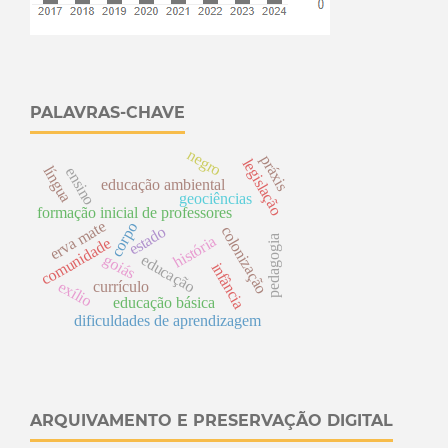
PALAVRAS-CHAVE
negro
práxis
legislação
língua
ensino
educação ambiental
geociências
formação inicial de professores
erva mate
corpo
colonização
estado
história
pedagogia
comunidade
goiás
educação
infância
exílio
currículo
educação básica
dificuldades de aprendizagem
ARQUIVAMENTO E PRESERVAÇÃO DIGITAL