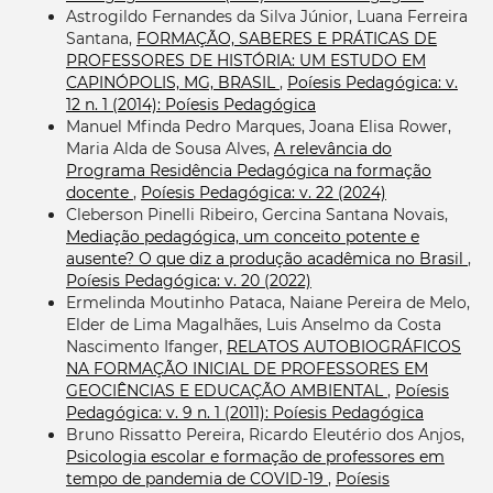
Astrogildo Fernandes da Silva Júnior, Luana Ferreira
Santana,
FORMAÇÃO, SABERES E PRÁTICAS DE
PROFESSORES DE HISTÓRIA: UM ESTUDO EM
CAPINÓPOLIS, MG, BRASIL
,
Poíesis Pedagógica: v.
12 n. 1 (2014): Poíesis Pedagógica
Manuel Mfinda Pedro Marques, Joana Elisa Rower,
Maria Alda de Sousa Alves,
A relevância do
Programa Residência Pedagógica na formação
docente
,
Poíesis Pedagógica: v. 22 (2024)
Cleberson Pinelli Ribeiro, Gercina Santana Novais,
Mediação pedagógica, um conceito potente e
ausente? O que diz a produção acadêmica no Brasil
,
Poíesis Pedagógica: v. 20 (2022)
Ermelinda Moutinho Pataca, Naiane Pereira de Melo,
Elder de Lima Magalhães, Luis Anselmo da Costa
Nascimento Ifanger,
RELATOS AUTOBIOGRÁFICOS
NA FORMAÇÃO INICIAL DE PROFESSORES EM
GEOCIÊNCIAS E EDUCAÇÃO AMBIENTAL
,
Poíesis
Pedagógica: v. 9 n. 1 (2011): Poíesis Pedagógica
Bruno Rissatto Pereira, Ricardo Eleutério dos Anjos,
Psicologia escolar e formação de professores em
tempo de pandemia de COVID-19
,
Poíesis