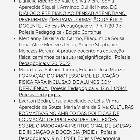
Daniella Ribeiro do Vale e Silva Vieira, Sônia
Aparecida Siquelli, Armindo Quillici Neto,
DO
DIÁLOGO FREIRIANO AO PENSAR ARENDTIANO:
REVERBERAÇÕES PARA FORMAÇÃO DA ÉTICA
DOCENTE
,
Poíesis Pedagógica: v. 17 n. 1 (2019):
Poíesis Pedagógica - Edição Contínua
Klertianny Teixeira do Carmo, Eliaquim de Sousa
Lima, Aline Menezes Dodó, Arliene Stephanie
Menezes Pereira,
A prática docente na educação
física: caminhos para sua (res)significação
,
Poíesis
Pedagógica: v. 20 (2022)
Maria Luiza Salzano Fiorini, Eduardo José Manzini,
FORMAÇÃO DO PROFESSOR DE EDUCAÇÃO
FÍSICA PARA INCLUSÃO DE ALUNOS COM
DEFICIÊNCIA
,
Poíesis Pedagógica: v. 12 n. 1 (2014):
Poíesis Pedagógica
Everton Bedin, Úrsula Adelaide de Lélis, Vilma
Aparecida de Souza, Maria Vieira da Silva,
CULTURAS
FORMATIVAS NO ÂMBITO DAS POLÍTICAS DE
FORMAÇÃO DE PROFESSORES: REFLEXÕES
SOBRE O PROGRAMA INSTITUCIONAL DE BOLSAS
DE INICIAÇÃO À DOCÊNCIA (PIBID)
,
Poíesis
Pedagógica: v. 9 n. 1 (2011): Poíesis Pedagógica