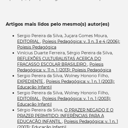
Artigos mais lidos pelo mesmo(s) autor(es)
Sergio Pereira da Silva, Juçara Gomes Moura,
EDITORIAL
,
Poíesis Pedagógica: v. 3 n. 3 e 4 (2006):
Poíesis Pedagógica
Vinícius Duarte Ferreira, Sérgio Pereira da Silva,
REFLEXÕES CULTURALISTAS ACERCA DO
FRACASSO ESCOLAR BRASILEIRO
,
Poíesis
Pedagógica: v. 11 n. 1 (2013): Poíesis Pedagógica
Sergio Pereira da Silva, Wolney Honorio Filho,
EXPEDIENTE
,
Poíesis Pedagógica: v. 1 n. 1 (2003):
Educação Infantil
Sergio Pereira da Silva, Wolney Honorio Filho,
EDITORIAL
,
Poíesis Pedagógica: v. 1 n. 1 (2003):
Educação Infantil
Sérgio Pereira da Silva,
O PRAZER NEGADO E O
PRAZER PERMITIDO: INFERÊNCIAS PARA A
EDUCAÇÃO INFANTIL
,
Poíesis Pedagógica: v. 1 n. 1
(2003): Educação Infantil