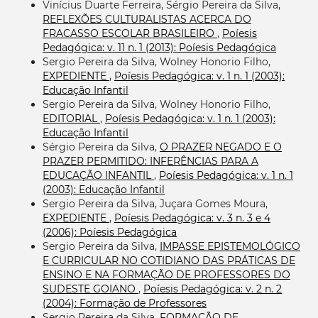
Vinícius Duarte Ferreira, Sérgio Pereira da Silva,
REFLEXÕES CULTURALISTAS ACERCA DO
FRACASSO ESCOLAR BRASILEIRO
,
Poíesis
Pedagógica: v. 11 n. 1 (2013): Poíesis Pedagógica
Sergio Pereira da Silva, Wolney Honorio Filho,
EXPEDIENTE
,
Poíesis Pedagógica: v. 1 n. 1 (2003):
Educação Infantil
Sergio Pereira da Silva, Wolney Honorio Filho,
EDITORIAL
,
Poíesis Pedagógica: v. 1 n. 1 (2003):
Educação Infantil
Sérgio Pereira da Silva,
O PRAZER NEGADO E O
PRAZER PERMITIDO: INFERÊNCIAS PARA A
EDUCAÇÃO INFANTIL
,
Poíesis Pedagógica: v. 1 n. 1
(2003): Educação Infantil
Sergio Pereira da Silva, Juçara Gomes Moura,
EXPEDIENTE
,
Poíesis Pedagógica: v. 3 n. 3 e 4
(2006): Poíesis Pedagógica
Sergio Pereira da Silva,
IMPASSE EPISTEMOLÓGICO
E CURRICULAR NO COTIDIANO DAS PRÁTICAS DE
ENSINO E NA FORMAÇÃO DE PROFESSORES DO
SUDESTE GOIANO
,
Poíesis Pedagógica: v. 2 n. 2
(2004): Formação de Professores
Sergio Pereira da Silva,
FORMAÇÃO DE