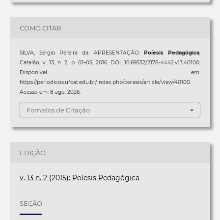
COMO CITAR
SILVA, Sergio Pereira da. APRESENTAÇÃO.
Poíesis Pedagógica
,
Catalão, v. 13, n. 2, p. 01–05, 2016. DOI: 10.69532/2178-4442.v13.40100.
Disponível em:
https://periodicos.ufcat.edu.br/index.php/poiesis/article/view/40100.
Acesso em: 8 ago. 2026.
Fomatos de Citação
EDIÇÃO
v. 13 n. 2 (2015): Poíesis Pedagógica
SEÇÃO