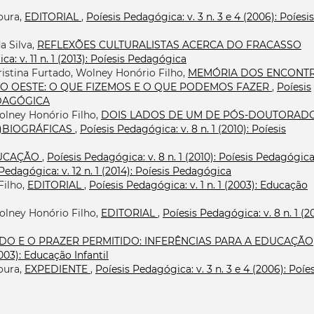
oura,
EDITORIAL
,
Poíesis Pedagógica: v. 3 n. 3 e 4 (2006): Poíesis
a Silva,
REFLEXÕES CULTURALISTAS ACERCA DO FRACASSO
a: v. 11 n. 1 (2013): Poíesis Pedagógica
ristina Furtado, Wolney Honório Filho,
MEMÓRIA DOS ENCONT
O OESTE: O QUE FIZEMOS E O QUE PODEMOS FAZER
,
Poíesis
PEDAGÓGICA
olney Honório Filho,
DOIS LADOS DE UM DE PÓS-DOUTORADO
)BIOGRÁFICAS
,
Poíesis Pedagógica: v. 8 n. 1 (2010): Poíesis
DUCAÇÃO
,
Poíesis Pedagógica: v. 8 n. 1 (2010): Poíesis Pedagógic
Pedagógica: v. 12 n. 1 (2014): Poíesis Pedagógica
Filho,
EDITORIAL
,
Poíesis Pedagógica: v. 1 n. 1 (2003): Educação
olney Honório Filho,
EDITORIAL
,
Poíesis Pedagógica: v. 8 n. 1 (20
DO E O PRAZER PERMITIDO: INFERÊNCIAS PARA A EDUCAÇÃO
2003): Educação Infantil
oura,
EXPEDIENTE
,
Poíesis Pedagógica: v. 3 n. 3 e 4 (2006): Poíes