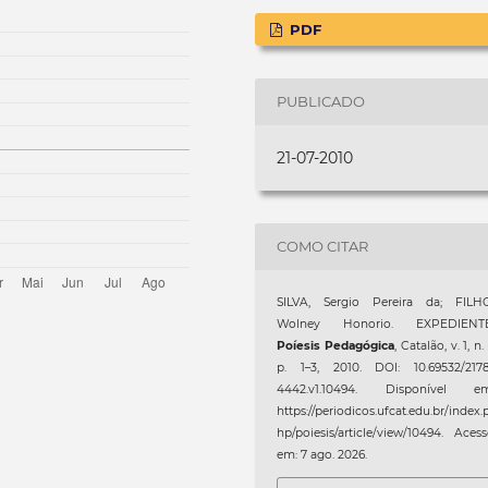
PDF
PUBLICADO
21-07-2010
COMO CITAR
SILVA, Sergio Pereira da; FILHO
Wolney Honorio. EXPEDIENTE
Poíesis Pedagógica
, Catalão, v. 1, n. 
p. 1–3, 2010. DOI: 10.69532/2178
4442.v1.10494. Disponível em
https://periodicos.ufcat.edu.br/index.
hp/poiesis/article/view/10494. Aces
em: 7 ago. 2026.