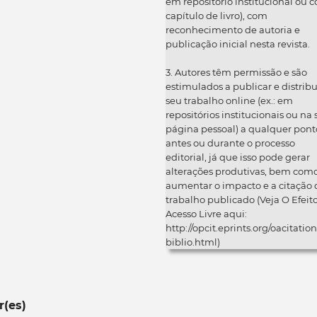
em repositório institucional ou 
capítulo de livro), com
reconhecimento de autoria e
publicação inicial nesta revista.
3. Autores têm permissão e são
estimulados a publicar e distribu
seu trabalho online (ex.: em
repositórios institucionais ou na
página pessoal) a qualquer pont
antes ou durante o processo
editorial, já que isso pode gerar
alterações produtivas, bem com
aumentar o impacto e a citação 
trabalho publicado (Veja O Efeit
Acesso Livre aqui:
http://opcit.eprints.org/oacitation
biblio.html)
r(es)