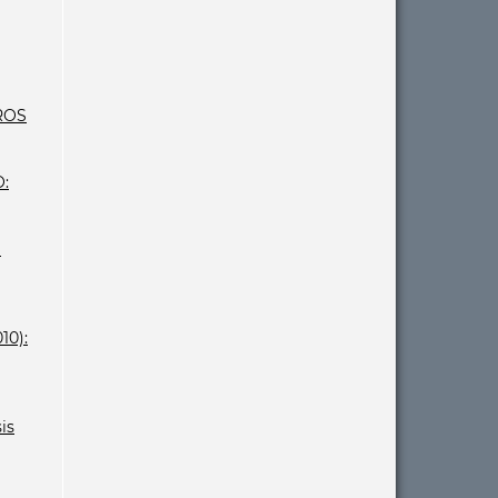
ROS
:
a
10):
is