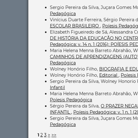
Sergio Pereira da Silva, Juçara Gomes M
Pedagógica
Vinícius Duarte Ferreira, Sérgio Pereira d
ESCOLAR BRASILEIRO
,
Poíesis Pedagógic
Elizabeth Figueiredo de Sá, Alessandra C
DE HISTÓRIA DA EDUCAÇÃO NO CENTR
Pedagógica: v. 14 n. 1 (2016): POÍESIS 
Maria Helena Menna Barreto Abrahão, W
CAMINHOS DE APRENDIZAGENS (AUTO
Pedagógica
Wolney Honório Filho,
BIOGRAFIA E E
Wolney Honório Filho,
Editorial
,
Poíesis 
Sergio Pereira da Silva, Wolney Honorio 
Infantil
Maria Helena Menna Barreto Abrahão, W
Poíesis Pedagógica
Sérgio Pereira da Silva,
O PRAZER NEGA
INFANTIL
,
Poíesis Pedagógica: v. 1 n. 1 (
Sergio Pereira da Silva, Juçara Gomes M
Pedagógica
1
2
3
>
>>