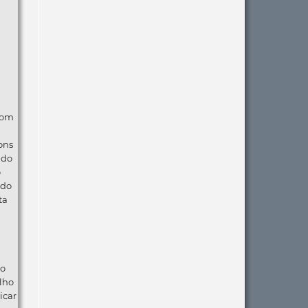
com
ons
ndo
o
 do
ta
ão
lho
icar