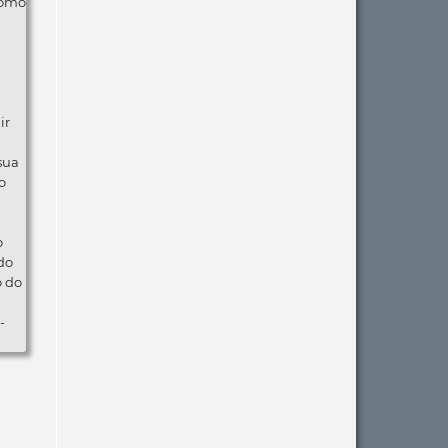
como
ir
 sua
o
o
do
o do
-