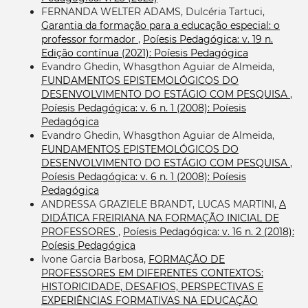
FERNANDA WELTER ADAMS, Dulcéria Tartuci,
Garantia da formação para a educação especial: o
professor formador
,
Poíesis Pedagógica: v. 19 n.
Edição contínua (2021): Poíesis Pedagógica
Evandro Ghedin, Whasgthon Aguiar de Almeida,
FUNDAMENTOS EPISTEMOLÓGICOS DO
DESENVOLVIMENTO DO ESTÁGIO COM PESQUISA
,
Poíesis Pedagógica: v. 6 n. 1 (2008): Poíesis
Pedagógica
Evandro Ghedin, Whasgthon Aguiar de Almeida,
FUNDAMENTOS EPISTEMOLÓGICOS DO
DESENVOLVIMENTO DO ESTÁGIO COM PESQUISA
,
Poíesis Pedagógica: v. 6 n. 1 (2008): Poíesis
Pedagógica
ANDRESSA GRAZIELE BRANDT, LUCAS MARTINI,
A
DIDÁTICA FREIRIANA NA FORMAÇÃO INICIAL DE
PROFESSORES
,
Poíesis Pedagógica: v. 16 n. 2 (2018):
Poíesis Pedagógica
Ivone Garcia Barbosa,
FORMAÇÃO DE
PROFESSORES EM DIFERENTES CONTEXTOS:
HISTORICIDADE, DESAFIOS, PERSPECTIVAS E
EXPERIÊNCIAS FORMATIVAS NA EDUCAÇÃO