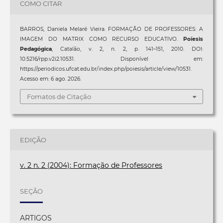
COMO CITAR
BARROS, Daniela Melaré Vieira. FORMAÇÃO DE PROFESSORES: A
IMAGEM DO MATRIX COMO RECURSO EDUCATIVO.
Poíesis
Pedagógica
, Catalão, v. 2, n. 2, p. 141–151, 2010. DOI:
10.5216/rpp.v2i2.10531. Disponível em:
https://periodicos.ufcat.edu.br/index.php/poiesis/article/view/10531.
Acesso em: 6 ago. 2026.
Fomatos de Citação
EDIÇÃO
v. 2 n. 2 (2004): Formação de Professores
SEÇÃO
ARTIGOS