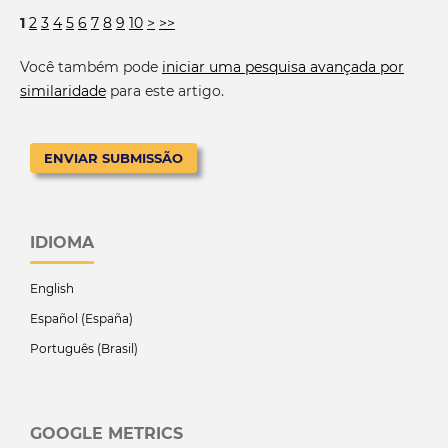
1
2
3
4
5
6
7
8
9
10
>
>>
Você também pode
iniciar uma pesquisa avançada por
similaridade
para este artigo.
ENVIAR SUBMISSÃO
IDIOMA
English
Español (España)
Português (Brasil)
GOOGLE METRICS