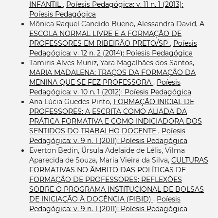
INFANTIL
,
Poíesis Pedagógica: v. 11 n. 1 (2013):
Poíesis Pedagógica
Mônica Raquel Candido Bueno, Alessandra David,
A
ESCOLA NORMAL LIVRE E A FORMAÇÃO DE
PROFESSORES EM RIBEIRÃO PRETO/SP
,
Poíesis
Pedagógica: v. 12 n. 2 (2014): Poíesis Pedagógica
Tamiris Alves Muniz, Yara Magalhães dos Santos,
MARIA MADALENA: TRAÇOS DA FORMAÇÃO DA
MENINA QUE SE FEZ PROFESSORA
,
Poíesis
Pedagógica: v. 10 n. 1 (2012): Poíesis Pedagógica
Ana Lúcia Guedes Pinto,
FORMAÇÃO INICIAL DE
PROFESSORES: A ESCRITA COMO ALIADA DA
PRÁTICA FORMATIVA E COMO INDICIADORA DOS
SENTIDOS DO TRABALHO DOCENTE
,
Poíesis
Pedagógica: v. 9 n. 1 (2011): Poíesis Pedagógica
Everton Bedin, Úrsula Adelaide de Lélis, Vilma
Aparecida de Souza, Maria Vieira da Silva,
CULTURAS
FORMATIVAS NO ÂMBITO DAS POLÍTICAS DE
FORMAÇÃO DE PROFESSORES: REFLEXÕES
SOBRE O PROGRAMA INSTITUCIONAL DE BOLSAS
DE INICIAÇÃO À DOCÊNCIA (PIBID)
,
Poíesis
Pedagógica: v. 9 n. 1 (2011): Poíesis Pedagógica