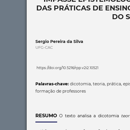
DAS PRÁTICAS DE ENSI
DO 
Sergio Pereira da Silva
UFG-CAC
https://doi.org/10.5216/rpp.v2i2.10521
Palavras-chave:
dicotomia, teoria, prática, ep
formação de professores
RESUMO
O texto analisa a dicotomia
teor