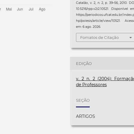
Catalão, v. 2, n. 2, p. 39–56, 2010. DO
10.5216/rpp.v2i2.10521. Disponível e
https://periodicos.ufcat.edu.br/index.
hp/poiesis/article/view/10521. Aces
em: 6 ago. 2026.
Fomatos de Citação
EDIÇÃO
v. 2 n. 2 (2004): Formaçã
de Professores
SEÇÃO
ARTIGOS