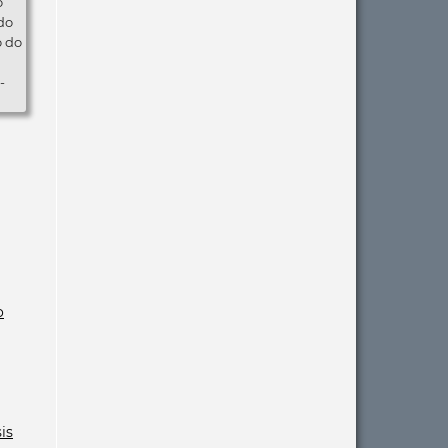
o
do
o do
-
o
is