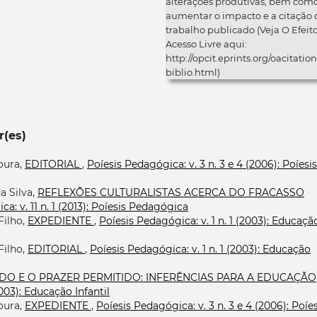
alterações produtivas, bem com
aumentar o impacto e a citação 
trabalho publicado (Veja O Efeit
Acesso Livre aqui:
http://opcit.eprints.org/oacitation
biblio.html)
r(es)
oura,
EDITORIAL
,
Poíesis Pedagógica: v. 3 n. 3 e 4 (2006): Poíesis
a Silva,
REFLEXÕES CULTURALISTAS ACERCA DO FRACASSO
a: v. 11 n. 1 (2013): Poíesis Pedagógica
Filho,
EXPEDIENTE
,
Poíesis Pedagógica: v. 1 n. 1 (2003): Educaçã
Filho,
EDITORIAL
,
Poíesis Pedagógica: v. 1 n. 1 (2003): Educação
DO E O PRAZER PERMITIDO: INFERÊNCIAS PARA A EDUCAÇÃO
2003): Educação Infantil
oura,
EXPEDIENTE
,
Poíesis Pedagógica: v. 3 n. 3 e 4 (2006): Poíes