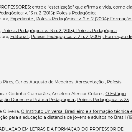
FESSORES: entre a “estetização” que afirma a vida, como ela
Pedagógica: v. 13 n. 2 (2015): Poíesis Pedagógica
oura,
Expediente
,
Poíesis Pedagógica: v. 2 n. 2 (2004): Formação
O
,
Poíesis Pedagógica: v. 13 n. 2 (2015): Poíesis Pedagógica
oura,
Editorial
,
Poíesis Pedagógica: v. 2 n. 2 (2004): Formação d
ro Pires, Carlos Augusto de Medeiros,
Apresentação
,
Poíesis
encar Godinho Guimarães, Anselmo Alencar Colares,
O Estágio
ação Docente e Prática Pedagógica
,
Poíesis Pedagógica: v. 23
 Oliveira,
O Instituto Universal Brasileiro e a formação técnica 
ição para a educação a distância de jovens e adultos no Brasil (1
ADUAÇÃO EM LETRAS E A FORMAÇÃO DO PROFESSOR DE