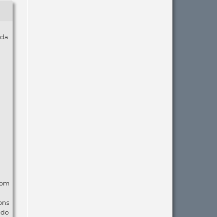
 da
com
ons
ndo