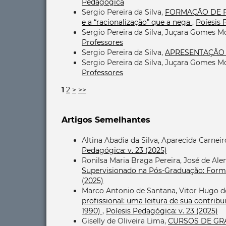
Pedagógica
Sergio Pereira da Silva,
FORMAÇÃO DE PRO
e a “racionalização” que a nega
,
Poíesis 
Sergio Pereira da Silva, Juçara Gomes M
Professores
Sergio Pereira da Silva,
APRESENTAÇÃ
Sergio Pereira da Silva, Juçara Gomes M
Professores
1
2
>
>>
Artigos Semelhantes
Altina Abadia da Silva, Aparecida Carnei
Pedagógica: v. 23 (2025)
Ronilsa Maria Braga Pereira, José de Al
Supervisionado na Pós-Graduação: Form
(2025)
Marco Antonio de Santana, Vitor Hugo de
profissional: uma leitura de sua contribu
1990)
,
Poíesis Pedagógica: v. 23 (2025)
Giselly de Oliveira Lima,
CURSOS DE GR