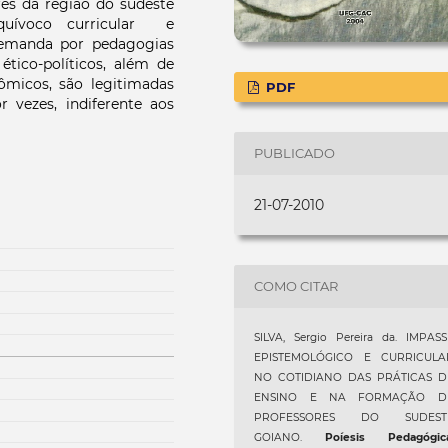
res da região do sudeste
quívoco curricular e
demanda por pedagogias
ético-políticos, além de
ômicos, são legitimadas
PDF
 vezes, indiferente aos
PUBLICADO
21-07-2010
COMO CITAR
SILVA, Sergio Pereira da. IMPASS
EPISTEMOLÓGICO E CURRICULA
NO COTIDIANO DAS PRÁTICAS D
ENSINO E NA FORMAÇÃO D
PROFESSORES DO SUDEST
GOIANO.
Poíesis Pedagógic