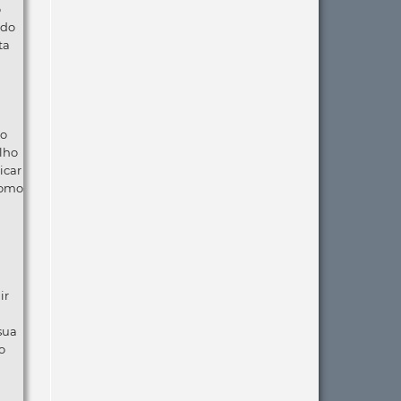
o
 do
ta
ão
lho
icar
como
ir
 sua
o