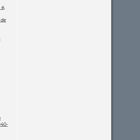
 é,
 de
e
e
940-