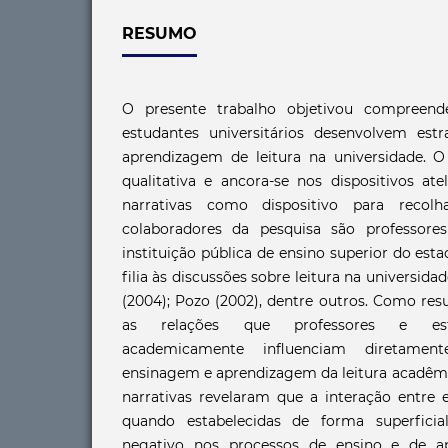
RESUMO
O presente trabalho objetivou compreend
estudantes universitários desenvolvem est
aprendizagem de leitura na universidade. O
qualitativa e ancora-se nos dispositivos atel
narrativas como dispositivo para recol
colaboradores da pesquisa são professor
instituição pública de ensino superior do est
filia às discussões sobre leitura na universida
(2004); Pozo (2002), dentre outros. Como res
as relações que professores e est
academicamente influenciam diretame
ensinagem e aprendizagem da leitura acadê
narrativas revelaram que a interação entre 
quando estabelecidas de forma superfici
negativo nos processos de ensino e de ap