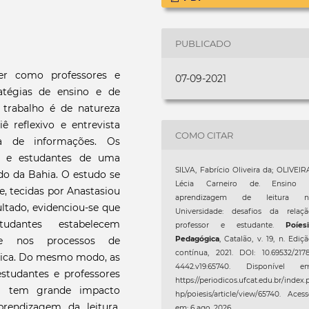
PUBLICADO
er como professores e
07-09-2021
ratégias de ensino e de
 trabalho é de natureza
iê reflexivo e entrevista
COMO CITAR
ha de informações. Os
es e estudantes de uma
SILVA, Fabrício Oliveira da; OLIVEIR
ado da Bahia. O estudo se
Lécia Carneiro de. Ensino 
de, tecidas por Anastasiou
aprendizagem de leitura n
ultado, evidenciou-se que
Universidade: desafios da relaçã
udantes estabelecem
professor e estudante.
Poíes
nte nos processos de
Pedagógica
, Catalão, v. 19, n. Ediç
contínua, 2021. DOI: 10.69532/217
mica. Do mesmo modo, as
4442.v19.65740. Disponível em
estudantes e professores
https://periodicos.ufcat.edu.br/index.
al tem grande impacto
hp/poiesis/article/view/65740. Aces
rendizagem da leitura,
em: 6 ago. 2026.