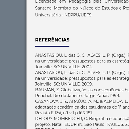
Licenciada em Pedagogia pela Universidad
Santana. Membro do Núlceo de Estudos e Pe
Universitária - NEPPU/UEFS.
REFERÊNCIAS
ANASTASIOU, L. das G. C.; ALVES, L. P. (Orgs.)
na universidade: pressupostos para as estratég
Joinville, SC: UNIVILLE, 2004.
ANASTASIOU, L. das G. C.; ALVES, L. P. (Orgs.)
na universidade: pressupostos para as estratég
Joinville, SC: UNIVILLE, 2009.
BAUMAN, Z. Globalização: as consequências h
Penchel. Rio de Janeiro: Jorge Zahar. 1999.
CASANOVA, J.R., ARAÚJO, A. M., & ALMEIDA, L. 
adaptação académica dos estudantes do 1º ano
Revista E-Psi, n9 v.1 p.165-181.
DELORY-MOMBERGER, C. Biografia e educação:
projeto. Natal: EDUFRN, São Paulo: PAULUS. 2