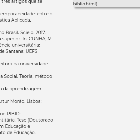
 três artigos que se
biblio.html)
ontemporaneidade: entre o
stica Aplicada,
Brasil. Scielo. 2017.
 superior. In: CUNHA, M.
ência universitária:
a de Santana: UEFS
eitora na universidade.
a Social. Teoria, método
ura da aprendizagem.
Artur Morão. Lisboa:
 no PIBID:
ntitária. Tese (Doutorado
em Educação e
to de Educação.