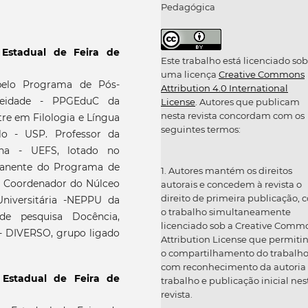
Pedagógica
 Estadual de Feira de
Este trabalho está licenciado sob
uma licença
Creative Commons
elo Programa de Pós-
Attribution 4.0 International
eidade - PPGEduC da
License
. Autores que publicam
nesta revista concordam com os
re em Filologia e Língua
seguintes termos:
lo - USP. Professor da
ana - UEFS, lotado no
manente do Programa de
1. Autores mantém os direitos
 Coordenador do Núlceo
autorais e concedem à revista o
direito de primeira publicação, 
niversitária -NEPPU da
o trabalho simultaneamente
de pesquisa Docência,
licenciado sob a Creative Comm
 - DIVERSO, grupo ligado
Attribution License que permiti
o compartilhamento do trabalh
com reconhecimento da autoria
 Estadual de Feira de
trabalho e publicação inicial nes
revista.