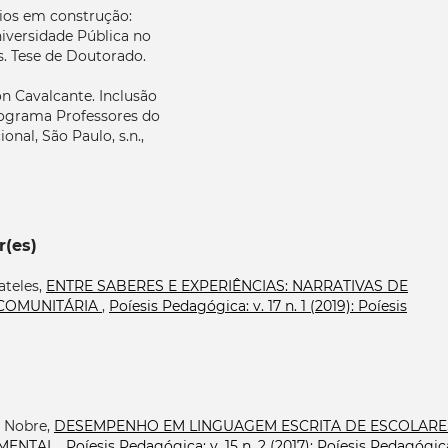
rios em construção:
niversidade Pública no
s. Tese de Doutorado.
 Cavalcante. Inclusão
programa Professores do
nal, São Paulo, s.n.,
r(es)
ateles,
ENTRE SABERES E EXPERIÊNCIAS: NARRATIVAS DE
COMUNITÁRIA
,
Poíesis Pedagógica: v. 17 n. 1 (2019): Poíesis
s Nobre,
DESEMPENHO EM LINGUAGEM ESCRITA DE ESCOLARE
AMENTAL
,
Poíesis Pedagógica: v. 15 n. 2 (2017): Poíesis Pedagógic