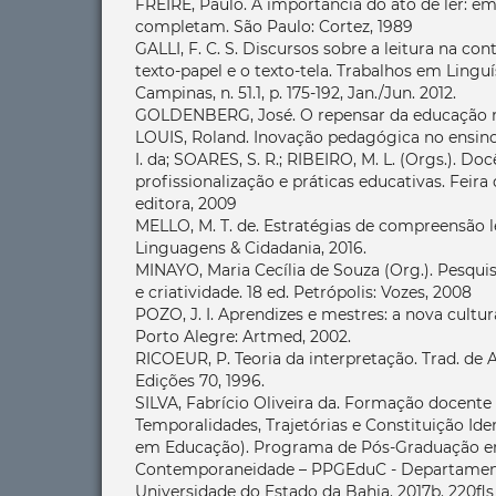
FREIRE, Paulo. A importância do ato de ler: em
completam. São Paulo: Cortez, 1989
GALLI, F. C. S. Discursos sobre a leitura na c
texto-papel e o texto-tela. Trabalhos em Linguí
Campinas, n. 51.1, p. 175-192, Jan./Jun. 2012.
GOLDENBERG, José. O repensar da educação no 
LOUIS, Roland. Inovação pedagógica no ensino
I. da; SOARES, S. R.; RIBEIRO, M. L. (Orgs.). Doc
profissionalização e práticas educativas. Feir
editora, 2009
MELLO, M. T. de. Estratégias de compreensão l
Linguagens & Cidadania, 2016.
MINAYO, Maria Cecília de Souza (Org.). Pesquis
e criatividade. 18 ed. Petrópolis: Vozes, 2008
POZO, J. I. Aprendizes e mestres: a nova cult
Porto Alegre: Artmed, 2002.
RICOEUR, P. Teoria da interpretação. Trad. de 
Edições 70, 1996.
SILVA, Fabrício Oliveira da. Formação docente
Temporalidades, Trajetórias e Constituição Ide
em Educação). Programa de Pós-Graduação 
Contemporaneidade – PPGEduC - Departamen
Universidade do Estado da Bahia. 2017b. 220fls