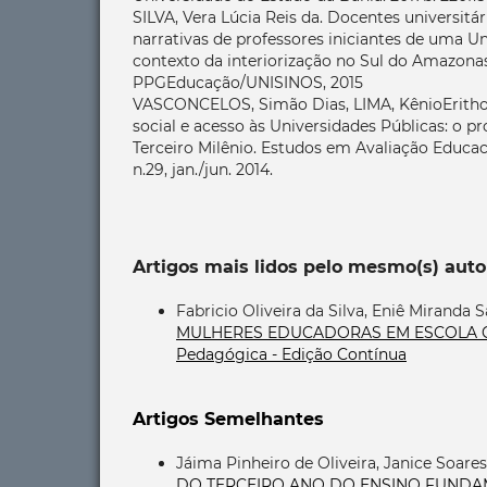
SILVA, Vera Lúcia Reis da. Docentes universitá
narrativas de professores iniciantes de uma U
contexto da interiorização no Sul do Amazona
PPGEducação/UNISINOS, 2015
VASCONCELOS, Simão Dias, LIMA, KênioErithon
social e acesso às Universidades Públicas: o 
Terceiro Milênio. Estudos em Avaliação Educacio
n.29, jan./jun. 2014.
Artigos mais lidos pelo mesmo(s) auto
Fabricio Oliveira da Silva, Eniê Miranda S
MULHERES EDUCADORAS EM ESCOLA 
Pedagógica - Edição Contínua
Artigos Semelhantes
Jáima Pinheiro de Oliveira, Janice Soare
DO TERCEIRO ANO DO ENSINO FUND