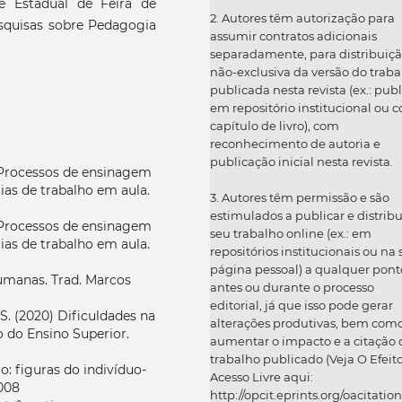
e Estadual de Feira de
2. Autores têm autorização para
squisas sobre Pedagogia
assumir contratos adicionais
separadamente, para distribuiç
não-exclusiva da versão do traba
publicada nesta revista (ex.: publ
em repositório institucional ou 
capítulo de livro), com
reconhecimento de autoria e
publicação inicial nesta revista.
. Processos de ensinagem
ias de trabalho em aula.
3. Autores têm permissão e são
estimulados a publicar e distribu
. Processos de ensinagem
seu trabalho online (ex.: em
ias de trabalho em aula.
repositórios institucionais ou na
página pessoal) a qualquer pont
umanas. Trad. Marcos
antes ou durante o processo
editorial, já que isso pode gerar
S. (2020) Dificuldades na
alterações produtivas, bem com
 do Ensino Superior.
aumentar o impacto e a citação 
trabalho publicado (Veja O Efeit
 figuras do indivíduo-
Acesso Livre aqui:
008
http://opcit.eprints.org/oacitation