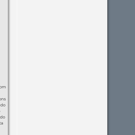
com
ons
ndo
o
 do
ta