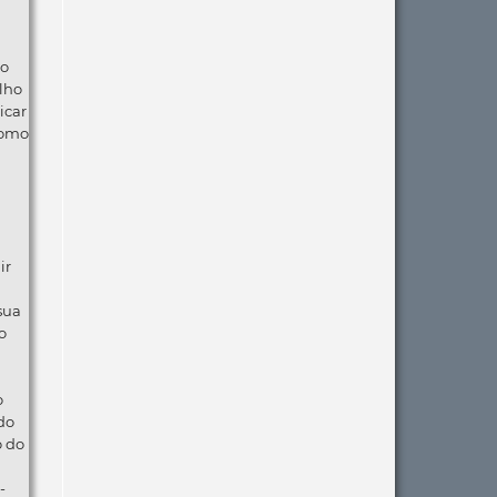
ão
lho
icar
como
ir
 sua
o
o
do
o do
-