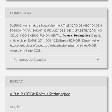
COMO CITAR
JUSTINO, Maria Inês de Souza Vitorino. UTILIZAÇÃO DE ABORDAGEM
FÔNICA PARA SANAR DIFICULDADES DE ALFABETIZAÇÃO NO
CICLO II DO ENSINO FUNDAMENTAL.
Poíesis Pedagógica
, Catalão,
v. 8, n. 2, p. 92–108, 2011. DOI: 10.5216/rpp.v8i2.14061. Disponível em:
https://periodicos.ufcat.edu.br/index.php/poiesis/article/view/14061.
Acesso em: 9 ago. 2026.
Fomatos de Citação
EDIÇÃO
v. 8 n. 2 (2010): Poíesis Pedagógica
SEÇÃO