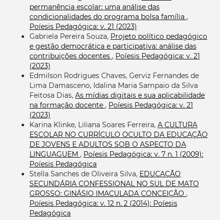
permanência escolar: uma análise das
condicionalidades do programa bolsa família
,
Poíesis Pedagógica: v. 21 (2023)
Gabriela Pereira Souza,
Projeto político pedagógico
e gestão democrática e participativa: análise das
contribuições docentes
,
Poíesis Pedagógica: v. 21
(2023)
Edmilson Rodrigues Chaves, Gerviz Fernandes de
Lima Damasceno, Idalina Maria Sampaio da Silva
Feitosa Dias,
As mídias digitais e sua aplicabilidade
na formação docente
,
Poíesis Pedagógica: v. 21
(2023)
Karina Klinke, Liliana Soares Ferreira,
A CULTURA
ESCOLAR NO CURRÍCULO OCULTO DA EDUCAÇÃO
DE JOVENS E ADULTOS SOB O ASPECTO DA
LINGUAGUEM
,
Poíesis Pedagógica: v. 7 n. 1 (2009):
Poíesis Pedagógica
Stella Sanches de Oliveira Silva,
EDUCAÇÃO
SECUNDÁRIA CONFESSIONAL NO SUL DE MATO
GROSSO: GINÁSIO IMACULADA CONCEIÇÃO
,
Poíesis Pedagógica: v. 12 n. 2 (2014): Poíesis
Pedagógica