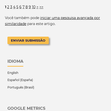
1
2
3
4
5
6
7
8
9
10
>
>>
Você também pode
iniciar uma pesquisa avançada por
similaridade
para este artigo.
ENVIAR SUBMISSÃO
IDIOMA
English
Español (España)
Português (Brasil)
GOOGLE METRICS