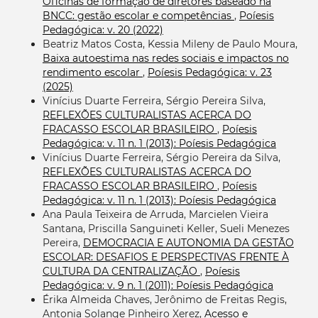
Oficinas de formação de diretores baseado na
BNCC: gestão escolar e competências
,
Poíesis
Pedagógica: v. 20 (2022)
Beatriz Matos Costa, Kessia Mileny de Paulo Moura,
Baixa autoestima nas redes sociais e impactos no
rendimento escolar
,
Poíesis Pedagógica: v. 23
(2025)
Vinícius Duarte Ferreira, Sérgio Pereira Silva,
REFLEXÕES CULTURALISTAS ACERCA DO
FRACASSO ESCOLAR BRASILEIRO
,
Poíesis
Pedagógica: v. 11 n. 1 (2013): Poíesis Pedagógica
Vinícius Duarte Ferreira, Sérgio Pereira da Silva,
REFLEXÕES CULTURALISTAS ACERCA DO
FRACASSO ESCOLAR BRASILEIRO
,
Poíesis
Pedagógica: v. 11 n. 1 (2013): Poíesis Pedagógica
Ana Paula Teixeira de Arruda, Marcielen Vieira
Santana, Priscilla Sanguineti Keller, Sueli Menezes
Pereira,
DEMOCRACIA E AUTONOMIA DA GESTÃO
ESCOLAR: DESAFIOS E PERSPECTIVAS FRENTE À
CULTURA DA CENTRALIZAÇÃO
,
Poíesis
Pedagógica: v. 9 n. 1 (2011): Poíesis Pedagógica
Érika Almeida Chaves, Jerônimo de Freitas Regis,
Antonia Solange Pinheiro Xerez,
Acesso e