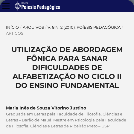
INÍCIO
/
ARQUIVOS
/
V. 8 N. 2 (2010): POÍESIS PEDAGÓGICA
/
ARTIGOS
UTILIZAÇÃO DE ABORDAGEM
FÔNICA PARA SANAR
DIFICULDADES DE
ALFABETIZAÇÃO NO CICLO II
DO ENSINO FUNDAMENTAL
Maria Inês de Souza Vitorino Justino
Graduada em Letras pela Faculdade de Filosofia, Ciências e
Letras – Barão de Mauá. Mestre em Psicologia pela Faculdade
de Filosofia, Ciências e Letras de Ribeirão Preto – USP