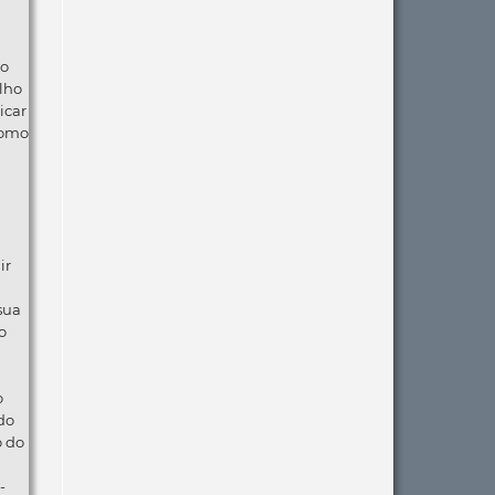
ão
lho
icar
como
ir
 sua
o
o
do
o do
-