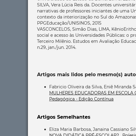
SILVA, Vera Lúcia Reis da. Docentes universitá
narrativas de professores iniciantes de uma U
contexto da interiorização no Sul do Amazona
PPGEducação/UNISINOS, 2015
VASCONCELOS, Simão Dias, LIMA, KênioErithon
social e acesso às Universidades Públicas: o 
Terceiro Milênio. Estudos em Avaliação Educacio
n.29, jan./jun. 2014.
Artigos mais lidos pelo mesmo(s) auto
Fabricio Oliveira da Silva, Eniê Miranda S
MULHERES EDUCADORAS EM ESCOLA 
Pedagógica - Edição Contínua
Artigos Semelhantes
Eliza Maria Barbosa, Janaina Cassiano Si
NOVA DIDÁTICA PRÉ-ESCOLAR?
,
Poíesi