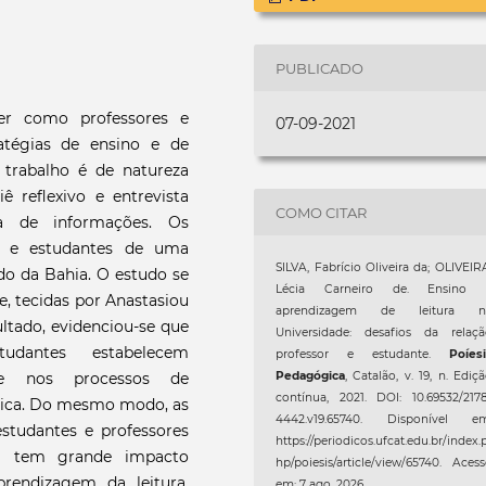
PUBLICADO
er como professores e
07-09-2021
ratégias de ensino e de
 trabalho é de natureza
iê reflexivo e entrevista
COMO CITAR
ha de informações. Os
es e estudantes de uma
SILVA, Fabrício Oliveira da; OLIVEIR
ado da Bahia. O estudo se
Lécia Carneiro de. Ensino 
de, tecidas por Anastasiou
aprendizagem de leitura n
ultado, evidenciou-se que
Universidade: desafios da relaçã
udantes estabelecem
professor e estudante.
Poíes
nte nos processos de
Pedagógica
, Catalão, v. 19, n. Ediç
contínua, 2021. DOI: 10.69532/217
mica. Do mesmo modo, as
4442.v19.65740. Disponível em
estudantes e professores
https://periodicos.ufcat.edu.br/index.
al tem grande impacto
hp/poiesis/article/view/65740. Aces
rendizagem da leitura,
em: 7 ago. 2026.