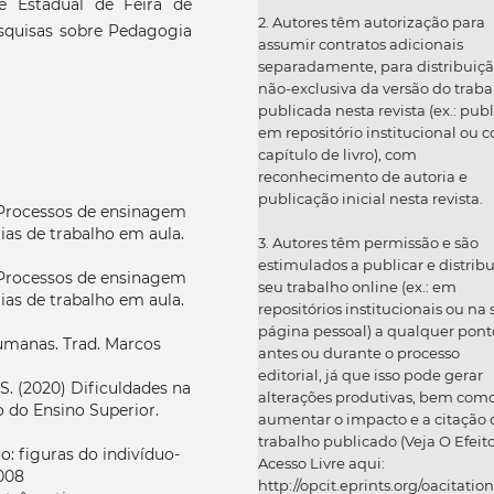
e Estadual de Feira de
2. Autores têm autorização para
squisas sobre Pedagogia
assumir contratos adicionais
separadamente, para distribuiç
não-exclusiva da versão do traba
publicada nesta revista (ex.: publ
em repositório institucional ou 
capítulo de livro), com
reconhecimento de autoria e
publicação inicial nesta revista.
. Processos de ensinagem
ias de trabalho em aula.
3. Autores têm permissão e são
estimulados a publicar e distribu
. Processos de ensinagem
seu trabalho online (ex.: em
ias de trabalho em aula.
repositórios institucionais ou na
página pessoal) a qualquer pont
umanas. Trad. Marcos
antes ou durante o processo
editorial, já que isso pode gerar
S. (2020) Dificuldades na
alterações produtivas, bem com
 do Ensino Superior.
aumentar o impacto e a citação 
trabalho publicado (Veja O Efeit
 figuras do indivíduo-
Acesso Livre aqui:
008
http://opcit.eprints.org/oacitation