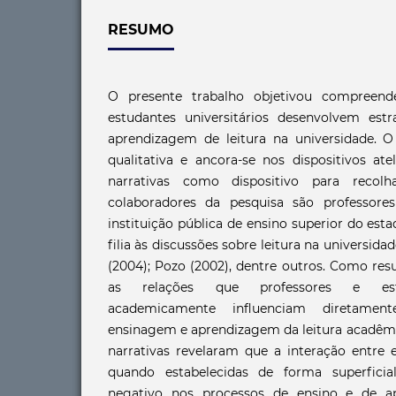
RESUMO
O presente trabalho objetivou compreend
estudantes universitários desenvolvem est
aprendizagem de leitura na universidade. O
qualitativa e ancora-se nos dispositivos atel
narrativas como dispositivo para recol
colaboradores da pesquisa são professor
instituição pública de ensino superior do est
filia às discussões sobre leitura na universida
(2004); Pozo (2002), dentre outros. Como res
as relações que professores e est
academicamente influenciam diretame
ensinagem e aprendizagem da leitura acadê
narrativas revelaram que a interação entre 
quando estabelecidas de forma superfici
negativo nos processos de ensino e de ap