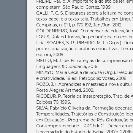
FREIRE, Paulo. A importância do ato de ler: em
completam. São Paulo: Cortez, 1989
GALLI, F. C. S. Discursos sobre a leitura na c
texto-papel e o texto-tela. Trabalhos em Linguí
Campinas, n. 51.1, p. 175-192, Jan./Jun. 2012.
GOLDENBERG, José. O repensar da educação no 
LOUIS, Roland. Inovação pedagógica no ensino
I. da; SOARES, S. R.; RIBEIRO, M. L. (Orgs.). Doc
profissionalização e práticas educativas. Feir
editora, 2009
MELLO, M. T. de. Estratégias de compreensão l
Linguagens & Cidadania, 2016.
MINAYO, Maria Cecília de Souza (Org.). Pesquis
e criatividade. 18 ed. Petrópolis: Vozes, 2008
POZO, J. I. Aprendizes e mestres: a nova cult
Porto Alegre: Artmed, 2002.
RICOEUR, P. Teoria da interpretação. Trad. de 
Edições 70, 1996.
SILVA, Fabrício Oliveira da. Formação docente
Temporalidades, Trajetórias e Constituição Ide
em Educação). Programa de Pós-Graduação 
Contemporaneidade – PPGEduC - Departamen
Universidade do Estado da Bahia. 2017b. 220fls