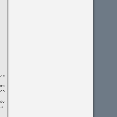
com
ons
ndo
o
 do
ta