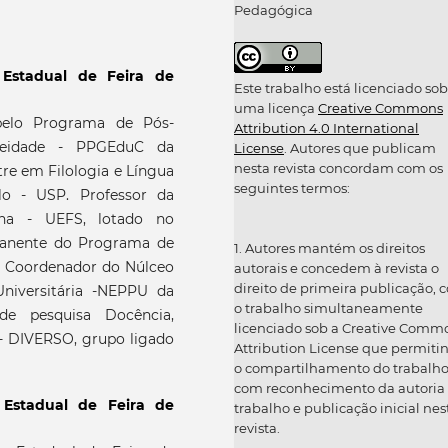
Pedagógica
 Estadual de Feira de
Este trabalho está licenciado sob
uma licença
Creative Commons
elo Programa de Pós-
Attribution 4.0 International
eidade - PPGEduC da
License
. Autores que publicam
nesta revista concordam com os
re em Filologia e Língua
seguintes termos:
lo - USP. Professor da
ana - UEFS, lotado no
manente do Programa de
1. Autores mantém os direitos
 Coordenador do Núlceo
autorais e concedem à revista o
direito de primeira publicação, 
niversitária -NEPPU da
o trabalho simultaneamente
de pesquisa Docência,
licenciado sob a Creative Comm
 - DIVERSO, grupo ligado
Attribution License que permiti
o compartilhamento do trabalh
com reconhecimento da autoria
 Estadual de Feira de
trabalho e publicação inicial nes
revista.