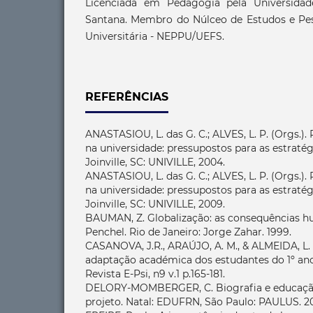
Licenciada em Pedagogia pela Universidad
Santana. Membro do Núlceo de Estudos e Pe
Universitária - NEPPU/UEFS.
REFERÊNCIAS
ANASTASIOU, L. das G. C.; ALVES, L. P. (Orgs.)
na universidade: pressupostos para as estratég
Joinville, SC: UNIVILLE, 2004.
ANASTASIOU, L. das G. C.; ALVES, L. P. (Orgs.)
na universidade: pressupostos para as estratég
Joinville, SC: UNIVILLE, 2009.
BAUMAN, Z. Globalização: as consequências h
Penchel. Rio de Janeiro: Jorge Zahar. 1999.
CASANOVA, J.R., ARAÚJO, A. M., & ALMEIDA, L. 
adaptação académica dos estudantes do 1º ano
Revista E-Psi, n9 v.1 p.165-181.
DELORY-MOMBERGER, C. Biografia e educação:
projeto. Natal: EDUFRN, São Paulo: PAULUS. 2