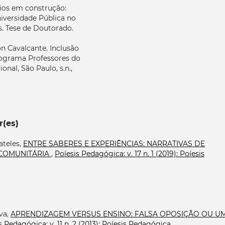
rios em construção:
niversidade Pública no
s. Tese de Doutorado.
 Cavalcante. Inclusão
programa Professores do
nal, São Paulo, s.n.,
r(es)
ateles,
ENTRE SABERES E EXPERIÊNCIAS: NARRATIVAS DE
COMUNITÁRIA
,
Poíesis Pedagógica: v. 17 n. 1 (2019): Poíesis
lva,
APRENDIZAGEM VERSUS ENSINO: FALSA OPOSIÇÃO OU U
s Pedagógica: v. 11 n. 2 (2013): Poíesis Pedagógica