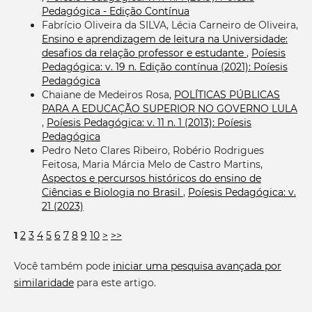
Pedagógica - Edição Contínua
Fabrício Oliveira da SILVA, Lécia Carneiro de Oliveira,
Ensino e aprendizagem de leitura na Universidade:
desafios da relação professor e estudante
,
Poíesis
Pedagógica: v. 19 n. Edição contínua (2021): Poíesis
Pedagógica
Chaiane de Medeiros Rosa,
POLÍTICAS PÚBLICAS
PARA A EDUCAÇÃO SUPERIOR NO GOVERNO LULA
,
Poíesis Pedagógica: v. 11 n. 1 (2013): Poíesis
Pedagógica
Pedro Neto Clares Ribeiro, Robério Rodrigues
Feitosa, Maria Márcia Melo de Castro Martins,
Aspectos e percursos históricos do ensino de
Ciências e Biologia no Brasil
,
Poíesis Pedagógica: v.
21 (2023)
1
2
3
4
5
6
7
8
9
10
>
>>
Você também pode
iniciar uma pesquisa avançada por
similaridade
para este artigo.