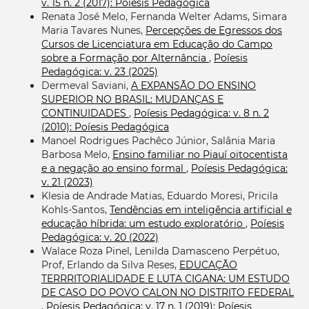
v. 15 n. 2 (2017): Poíesis Pedagógica
Renata José Melo, Fernanda Welter Adams, Simara
Maria Tavares Nunes,
Percepções de Egressos dos
Cursos de Licenciatura em Educação do Campo
sobre a Formação por Alternância
,
Poíesis
Pedagógica: v. 23 (2025)
Dermeval Saviani,
A EXPANSÃO DO ENSINO
SUPERIOR NO BRASIL: MUDANÇAS E
CONTINUIDADES
,
Poíesis Pedagógica: v. 8 n. 2
(2010): Poíesis Pedagógica
Manoel Rodrigues Pachêco Júnior, Salânia Maria
Barbosa Melo,
Ensino familiar no Piauí oitocentista
e a negação ao ensino formal
,
Poíesis Pedagógica:
v. 21 (2023)
Klesia de Andrade Matias, Eduardo Moresi, Pricila
Kohls-Santos,
Tendências em inteligência artificial e
educação híbrida: um estudo exploratório
,
Poíesis
Pedagógica: v. 20 (2022)
Walace Roza Pinel, Lenilda Damasceno Perpétuo,
Prof, Erlando da Silva Reses,
EDUCAÇÃO
TERRRITORIALIDADE E LUTA CIGANA: UM ESTUDO
DE CASO DO POVO CALON NO DISTRITO FEDERAL
,
Poíesis Pedagógica: v. 17 n. 1 (2019): Poíesis