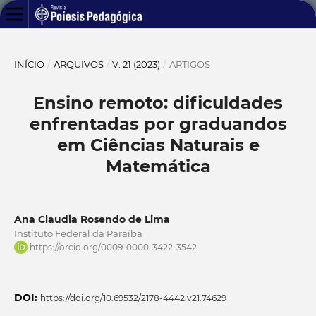
INÍCIO
/
ARQUIVOS
/
V. 21 (2023)
/
ARTIGOS
Ensino remoto: dificuldades
enfrentadas por graduandos
em Ciências Naturais e
Matemática
Ana Claudia Rosendo de Lima
Instituto Federal da Paraíba
https://orcid.org/0009-0000-3422-3542
DOI:
https://doi.org/10.69532/2178-4442.v21.74629