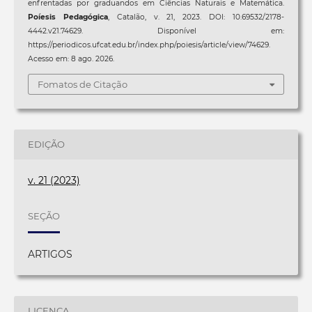
enfrentadas por graduandos em Ciências Naturais e Matemática.
Poíesis Pedagógica
, Catalão, v. 21, 2023. DOI: 10.69532/2178-
4442.v21.74629. Disponível em:
https://periodicos.ufcat.edu.br/index.php/poiesis/article/view/74629.
Acesso em: 8 ago. 2026.
Fomatos de Citação
EDIÇÃO
v. 21 (2023)
SEÇÃO
ARTIGOS
LICENÇA