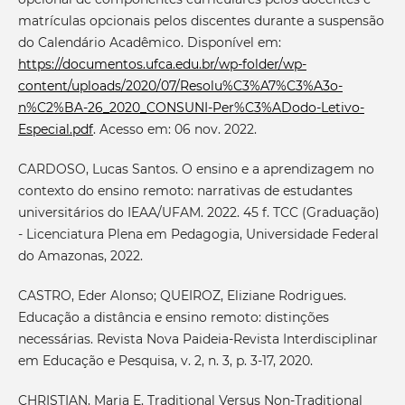
matrículas opcionais pelos discentes durante a suspensão
do Calendário Acadêmico. Disponível em:
https://documentos.ufca.edu.br/wp-folder/wp-
content/uploads/2020/07/Resolu%C3%A7%C3%A3o-
n%C2%BA-26_2020_CONSUNI-Per%C3%ADodo-Letivo-
Especial.pdf
. Acesso em: 06 nov. 2022.
CARDOSO, Lucas Santos. O ensino e a aprendizagem no
contexto do ensino remoto: narrativas de estudantes
universitários do IEAA/UFAM. 2022. 45 f. TCC (Graduação)
- Licenciatura Plena em Pedagogia, Universidade Federal
do Amazonas, 2022.
CASTRO, Eder Alonso; QUEIROZ, Eliziane Rodrigues.
Educação a distância e ensino remoto: distinções
necessárias. Revista Nova Paideia-Revista Interdisciplinar
em Educação e Pesquisa, v. 2, n. 3, p. 3-17, 2020.
CHRISTIAN, Maria E. Traditional Versus Non-Traditional