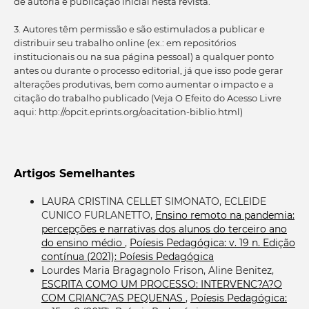
de autoria e publicação inicial nesta revista.
3. Autores têm permissão e são estimulados a publicar e
distribuir seu trabalho online (ex.: em repositórios
institucionais ou na sua página pessoal) a qualquer ponto
antes ou durante o processo editorial, já que isso pode gerar
alterações produtivas, bem como aumentar o impacto e a
citação do trabalho publicado (Veja O Efeito do Acesso Livre
aqui: http://opcit.eprints.org/oacitation-biblio.html)
Artigos Semelhantes
LAURA CRISTINA CELLET SIMONATO, ECLEIDE
CUNICO FURLANETTO,
Ensino remoto na pandemia:
percepções e narrativas dos alunos do terceiro ano
do ensino médio
,
Poíesis Pedagógica: v. 19 n. Edição
contínua (2021): Poíesis Pedagógica
Lourdes Maria Bragagnolo Frison, Aline Benitez,
ESCRITA COMO UM PROCESSO: INTERVENC?A?O
COM CRIANC?AS PEQUENAS
,
Poíesis Pedagógica: