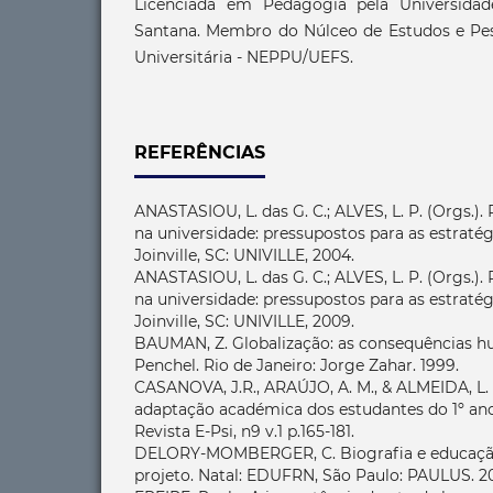
Licenciada em Pedagogia pela Universidad
Santana. Membro do Núlceo de Estudos e Pe
Universitária - NEPPU/UEFS.
REFERÊNCIAS
ANASTASIOU, L. das G. C.; ALVES, L. P. (Orgs.)
na universidade: pressupostos para as estratég
Joinville, SC: UNIVILLE, 2004.
ANASTASIOU, L. das G. C.; ALVES, L. P. (Orgs.)
na universidade: pressupostos para as estratég
Joinville, SC: UNIVILLE, 2009.
BAUMAN, Z. Globalização: as consequências h
Penchel. Rio de Janeiro: Jorge Zahar. 1999.
CASANOVA, J.R., ARAÚJO, A. M., & ALMEIDA, L. 
adaptação académica dos estudantes do 1º ano
Revista E-Psi, n9 v.1 p.165-181.
DELORY-MOMBERGER, C. Biografia e educação:
projeto. Natal: EDUFRN, São Paulo: PAULUS. 2