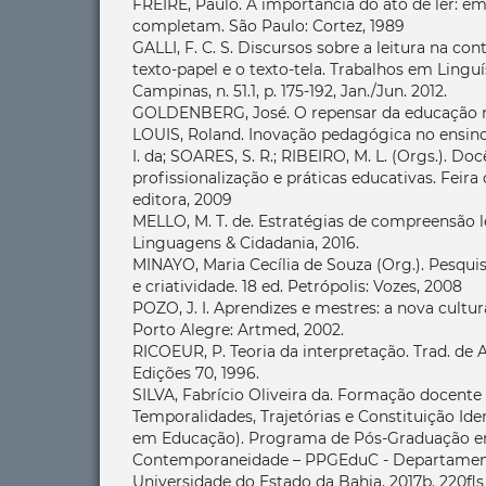
FREIRE, Paulo. A importância do ato de ler: em
completam. São Paulo: Cortez, 1989
GALLI, F. C. S. Discursos sobre a leitura na c
texto-papel e o texto-tela. Trabalhos em Linguí
Campinas, n. 51.1, p. 175-192, Jan./Jun. 2012.
GOLDENBERG, José. O repensar da educação no 
LOUIS, Roland. Inovação pedagógica no ensino
I. da; SOARES, S. R.; RIBEIRO, M. L. (Orgs.). Doc
profissionalização e práticas educativas. Feir
editora, 2009
MELLO, M. T. de. Estratégias de compreensão l
Linguagens & Cidadania, 2016.
MINAYO, Maria Cecília de Souza (Org.). Pesquis
e criatividade. 18 ed. Petrópolis: Vozes, 2008
POZO, J. I. Aprendizes e mestres: a nova cult
Porto Alegre: Artmed, 2002.
RICOEUR, P. Teoria da interpretação. Trad. de 
Edições 70, 1996.
SILVA, Fabrício Oliveira da. Formação docente
Temporalidades, Trajetórias e Constituição Ide
em Educação). Programa de Pós-Graduação 
Contemporaneidade – PPGEduC - Departamen
Universidade do Estado da Bahia. 2017b. 220fls