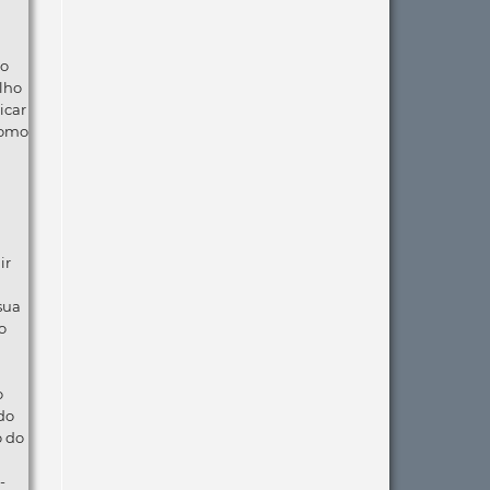
ão
lho
icar
como
ir
 sua
o
o
do
o do
-