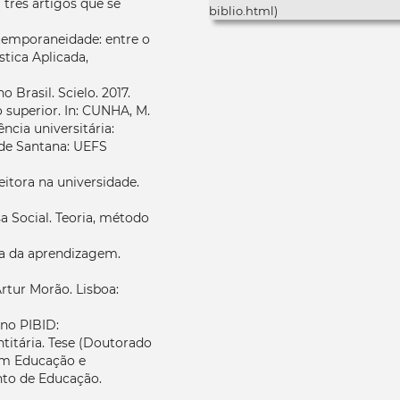
 três artigos que se
biblio.html)
ontemporaneidade: entre o
stica Aplicada,
Brasil. Scielo. 2017.
 superior. In: CUNHA, M.
ência universitária:
a de Santana: UEFS
eitora na universidade.
a Social. Teoria, método
ura da aprendizagem.
Artur Morão. Lisboa:
 no PIBID:
ntitária. Tese (Doutorado
em Educação e
to de Educação.