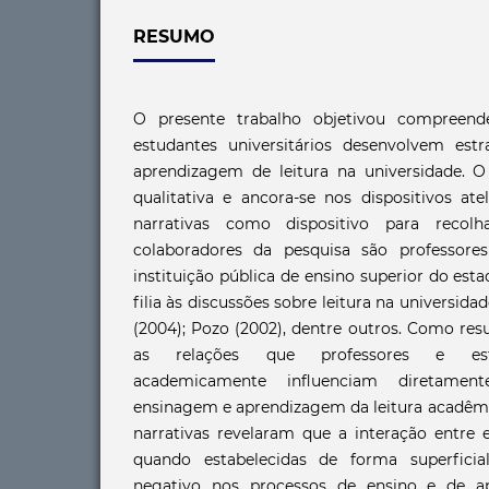
RESUMO
O presente trabalho objetivou compreend
estudantes universitários desenvolvem est
aprendizagem de leitura na universidade. O
qualitativa e ancora-se nos dispositivos atel
narrativas como dispositivo para recol
colaboradores da pesquisa são professor
instituição pública de ensino superior do est
filia às discussões sobre leitura na universida
(2004); Pozo (2002), dentre outros. Como res
as relações que professores e est
academicamente influenciam diretame
ensinagem e aprendizagem da leitura acadê
narrativas revelaram que a interação entre 
quando estabelecidas de forma superfici
negativo nos processos de ensino e de ap