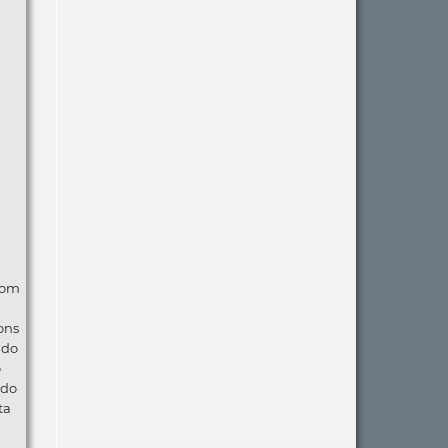
com
ons
ndo
o
 do
ta