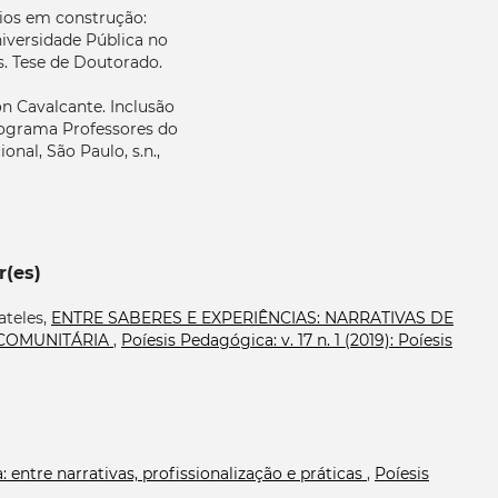
rios em construção:
niversidade Pública no
s. Tese de Doutorado.
 Cavalcante. Inclusão
programa Professores do
nal, São Paulo, s.n.,
r(es)
ateles,
ENTRE SABERES E EXPERIÊNCIAS: NARRATIVAS DE
COMUNITÁRIA
,
Poíesis Pedagógica: v. 17 n. 1 (2019): Poíesis
 entre narrativas, profissionalização e práticas
,
Poíesis