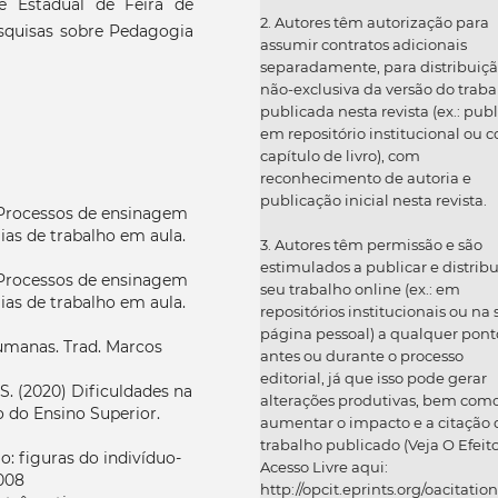
e Estadual de Feira de
2. Autores têm autorização para
squisas sobre Pedagogia
assumir contratos adicionais
separadamente, para distribuiç
não-exclusiva da versão do traba
publicada nesta revista (ex.: publ
em repositório institucional ou 
capítulo de livro), com
reconhecimento de autoria e
publicação inicial nesta revista.
. Processos de ensinagem
ias de trabalho em aula.
3. Autores têm permissão e são
estimulados a publicar e distribu
. Processos de ensinagem
seu trabalho online (ex.: em
ias de trabalho em aula.
repositórios institucionais ou na
página pessoal) a qualquer pont
umanas. Trad. Marcos
antes ou durante o processo
editorial, já que isso pode gerar
S. (2020) Dificuldades na
alterações produtivas, bem com
 do Ensino Superior.
aumentar o impacto e a citação 
trabalho publicado (Veja O Efeit
 figuras do indivíduo-
Acesso Livre aqui:
008
http://opcit.eprints.org/oacitation