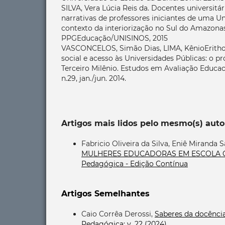
SILVA, Vera Lúcia Reis da. Docentes universitá
narrativas de professores iniciantes de uma U
contexto da interiorização no Sul do Amazona
PPGEducação/UNISINOS, 2015
VASCONCELOS, Simão Dias, LIMA, KênioErithon
social e acesso às Universidades Públicas: o 
Terceiro Milênio. Estudos em Avaliação Educacio
n.29, jan./jun. 2014.
Artigos mais lidos pelo mesmo(s) auto
Fabricio Oliveira da Silva, Eniê Miranda S
MULHERES EDUCADORAS EM ESCOLA 
Pedagógica - Edição Contínua
Artigos Semelhantes
Caio Corrêa Derossi,
Saberes da docência:
Pedagógica: v. 22 (2024)