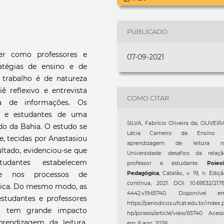
PUBLICADO
er como professores e
07-09-2021
ratégias de ensino e de
 trabalho é de natureza
iê reflexivo e entrevista
COMO CITAR
ha de informações. Os
es e estudantes de uma
SILVA, Fabrício Oliveira da; OLIVEIR
ado da Bahia. O estudo se
Lécia Carneiro de. Ensino 
de, tecidas por Anastasiou
aprendizagem de leitura n
ultado, evidenciou-se que
Universidade: desafios da relaçã
udantes estabelecem
professor e estudante.
Poíes
nte nos processos de
Pedagógica
, Catalão, v. 19, n. Ediç
contínua, 2021. DOI: 10.69532/217
mica. Do mesmo modo, as
4442.v19.65740. Disponível em
estudantes e professores
https://periodicos.ufcat.edu.br/index.
al tem grande impacto
hp/poiesis/article/view/65740. Aces
rendizagem da leitura,
em: 6 ago. 2026.