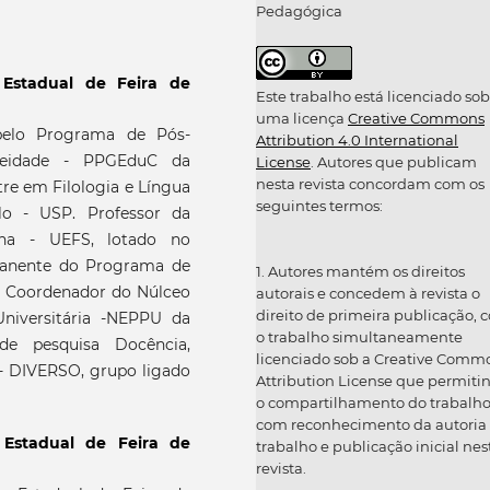
Pedagógica
 Estadual de Feira de
Este trabalho está licenciado sob
uma licença
Creative Commons
elo Programa de Pós-
Attribution 4.0 International
eidade - PPGEduC da
License
. Autores que publicam
nesta revista concordam com os
re em Filologia e Língua
seguintes termos:
lo - USP. Professor da
ana - UEFS, lotado no
manente do Programa de
1. Autores mantém os direitos
 Coordenador do Núlceo
autorais e concedem à revista o
direito de primeira publicação, 
niversitária -NEPPU da
o trabalho simultaneamente
de pesquisa Docência,
licenciado sob a Creative Comm
 - DIVERSO, grupo ligado
Attribution License que permiti
o compartilhamento do trabalh
com reconhecimento da autoria
 Estadual de Feira de
trabalho e publicação inicial nes
revista.