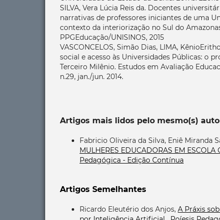
SILVA, Vera Lúcia Reis da. Docentes universitá
narrativas de professores iniciantes de uma U
contexto da interiorização no Sul do Amazona
PPGEducação/UNISINOS, 2015
VASCONCELOS, Simão Dias, LIMA, KênioErithon
social e acesso às Universidades Públicas: o 
Terceiro Milênio. Estudos em Avaliação Educacio
n.29, jan./jun. 2014.
Artigos mais lidos pelo mesmo(s) auto
Fabricio Oliveira da Silva, Eniê Miranda S
MULHERES EDUCADORAS EM ESCOLA 
Pedagógica - Edição Contínua
Artigos Semelhantes
Ricardo Eleutério dos Anjos,
A Práxis so
por Inteligência Artificial
,
Poíesis Pedagó