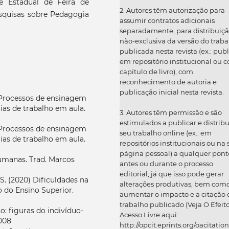
e Estadual de Feira de
2. Autores têm autorização para
squisas sobre Pedagogia
assumir contratos adicionais
separadamente, para distribuiç
não-exclusiva da versão do traba
publicada nesta revista (ex.: publ
em repositório institucional ou 
capítulo de livro), com
reconhecimento de autoria e
publicação inicial nesta revista.
. Processos de ensinagem
ias de trabalho em aula.
3. Autores têm permissão e são
estimulados a publicar e distribu
. Processos de ensinagem
seu trabalho online (ex.: em
ias de trabalho em aula.
repositórios institucionais ou na
página pessoal) a qualquer pont
umanas. Trad. Marcos
antes ou durante o processo
editorial, já que isso pode gerar
S. (2020) Dificuldades na
alterações produtivas, bem com
 do Ensino Superior.
aumentar o impacto e a citação 
trabalho publicado (Veja O Efeit
 figuras do indivíduo-
Acesso Livre aqui:
008
http://opcit.eprints.org/oacitation