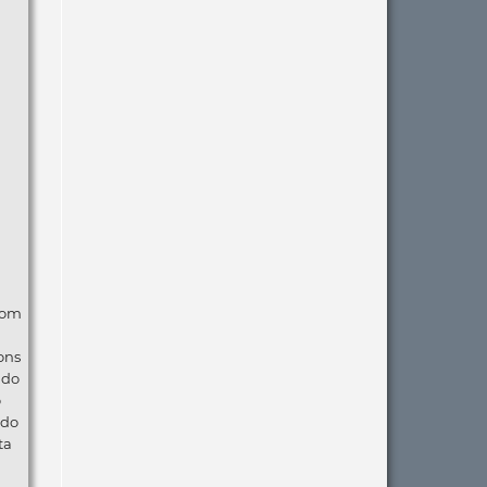
com
ons
ndo
o
 do
ta