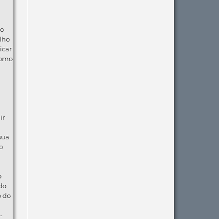
ão
lho
icar
como
ir
 sua
o
o
do
o do
-