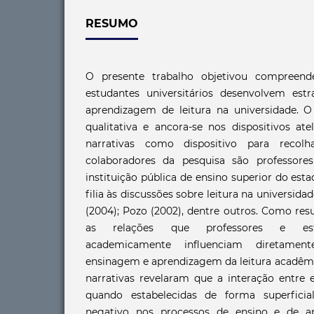
RESUMO
O presente trabalho objetivou compreend
estudantes universitários desenvolvem est
aprendizagem de leitura na universidade. O
qualitativa e ancora-se nos dispositivos atel
narrativas como dispositivo para recol
colaboradores da pesquisa são professor
instituição pública de ensino superior do est
filia às discussões sobre leitura na universida
(2004); Pozo (2002), dentre outros. Como res
as relações que professores e est
academicamente influenciam diretame
ensinagem e aprendizagem da leitura acadê
narrativas revelaram que a interação entre 
quando estabelecidas de forma superfici
negativo nos processos de ensino e de ap