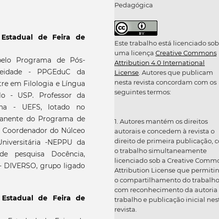
Pedagógica
 Estadual de Feira de
Este trabalho está licenciado sob
uma licença
Creative Commons
elo Programa de Pós-
Attribution 4.0 International
eidade - PPGEduC da
License
. Autores que publicam
nesta revista concordam com os
re em Filologia e Língua
seguintes termos:
lo - USP. Professor da
ana - UEFS, lotado no
manente do Programa de
1. Autores mantém os direitos
 Coordenador do Núlceo
autorais e concedem à revista o
direito de primeira publicação, 
niversitária -NEPPU da
o trabalho simultaneamente
de pesquisa Docência,
licenciado sob a Creative Comm
 - DIVERSO, grupo ligado
Attribution License que permiti
o compartilhamento do trabalh
com reconhecimento da autoria
 Estadual de Feira de
trabalho e publicação inicial nes
revista.