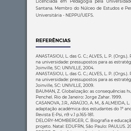
Licenciada em Pedagogia pela Universidad
Santana. Membro do Núlceo de Estudos e Pe
Universitária - NEPPU/UEFS.
REFERÊNCIAS
ANASTASIOU, L. das G. C.; ALVES, L. P. (Orgs.)
na universidade: pressupostos para as estratég
Joinville, SC: UNIVILLE, 2004.
ANASTASIOU, L. das G. C.; ALVES, L. P. (Orgs.)
na universidade: pressupostos para as estratég
Joinville, SC: UNIVILLE, 2009.
BAUMAN, Z. Globalização: as consequências h
Penchel. Rio de Janeiro: Jorge Zahar. 1999.
CASANOVA, J.R., ARAÚJO, A. M., & ALMEIDA, L. 
adaptação académica dos estudantes do 1º ano
Revista E-Psi, n9 v.1 p.165-181.
DELORY-MOMBERGER, C. Biografia e educação:
projeto. Natal: EDUFRN, São Paulo: PAULUS. 2