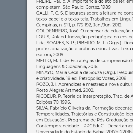
FREIRE, Paulo. A importância do ato de ler: em
completam. São Paulo: Cortez, 1989
GALLI, F. C. S. Discursos sobre a leitura na c
texto-papel e o texto-tela. Trabalhos em Linguí
Campinas, n. 51.1, p. 175-192, Jan./Jun. 2012.
GOLDENBERG, José. O repensar da educação no 
LOUIS, Roland. Inovação pedagógica no ensino
I. da; SOARES, S. R.; RIBEIRO, M. L. (Orgs.). Doc
profissionalização e práticas educativas. Feir
editora, 2009
MELLO, M. T. de. Estratégias de compreensão l
Linguagens & Cidadania, 2016.
MINAYO, Maria Cecília de Souza (Org.). Pesquis
e criatividade. 18 ed. Petrópolis: Vozes, 2008
POZO, J. I. Aprendizes e mestres: a nova cult
Porto Alegre: Artmed, 2002.
RICOEUR, P. Teoria da interpretação. Trad. de 
Edições 70, 1996.
SILVA, Fabrício Oliveira da. Formação docente
Temporalidades, Trajetórias e Constituição Ide
em Educação). Programa de Pós-Graduação 
Contemporaneidade – PPGEduC - Departamen
Universidade do Estado da Bahia. 2017b. 220fls