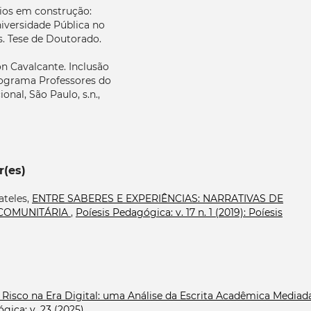
rios em construção:
niversidade Pública no
s. Tese de Doutorado.
 Cavalcante. Inclusão
programa Professores do
nal, São Paulo, s.n.,
r(es)
ateles,
ENTRE SABERES E EXPERIÊNCIAS: NARRATIVAS DE
COMUNITÁRIA
,
Poíesis Pedagógica: v. 17 n. 1 (2019): Poíesis
b Risco na Era Digital: uma Análise da Escrita Acadêmica Mediad
gica: v. 23 (2025)