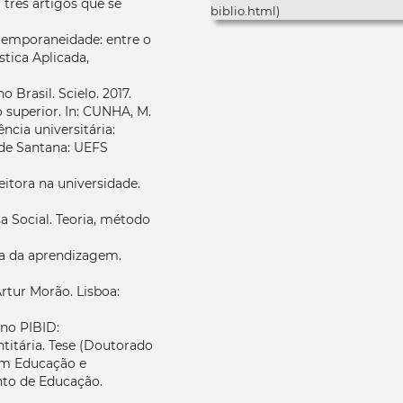
 três artigos que se
biblio.html)
ontemporaneidade: entre o
stica Aplicada,
Brasil. Scielo. 2017.
 superior. In: CUNHA, M.
ência universitária:
a de Santana: UEFS
eitora na universidade.
a Social. Teoria, método
ura da aprendizagem.
Artur Morão. Lisboa:
 no PIBID:
ntitária. Tese (Doutorado
em Educação e
to de Educação.