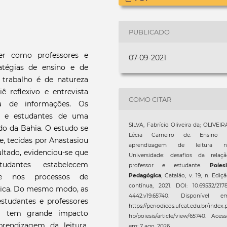
PUBLICADO
er como professores e
07-09-2021
ratégias de ensino e de
 trabalho é de natureza
iê reflexivo e entrevista
COMO CITAR
ha de informações. Os
es e estudantes de uma
SILVA, Fabrício Oliveira da; OLIVEIR
ado da Bahia. O estudo se
Lécia Carneiro de. Ensino 
de, tecidas por Anastasiou
aprendizagem de leitura n
ultado, evidenciou-se que
Universidade: desafios da relaçã
udantes estabelecem
professor e estudante.
Poíes
nte nos processos de
Pedagógica
, Catalão, v. 19, n. Ediç
contínua, 2021. DOI: 10.69532/217
mica. Do mesmo modo, as
4442.v19.65740. Disponível em
estudantes e professores
https://periodicos.ufcat.edu.br/index.
al tem grande impacto
hp/poiesis/article/view/65740. Aces
rendizagem da leitura,
em: 7 ago. 2026.