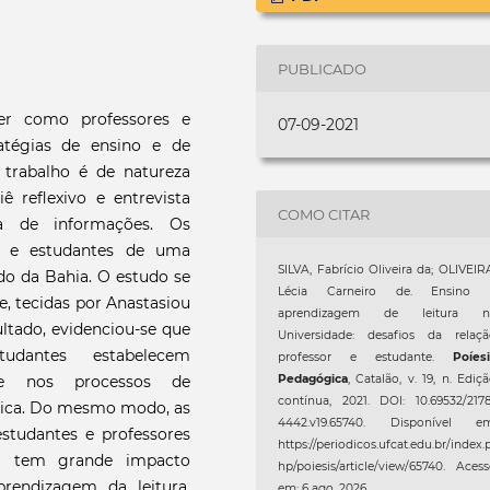
PUBLICADO
er como professores e
07-09-2021
ratégias de ensino e de
 trabalho é de natureza
iê reflexivo e entrevista
COMO CITAR
ha de informações. Os
es e estudantes de uma
SILVA, Fabrício Oliveira da; OLIVEIR
ado da Bahia. O estudo se
Lécia Carneiro de. Ensino 
de, tecidas por Anastasiou
aprendizagem de leitura n
ultado, evidenciou-se que
Universidade: desafios da relaçã
udantes estabelecem
professor e estudante.
Poíes
nte nos processos de
Pedagógica
, Catalão, v. 19, n. Ediç
contínua, 2021. DOI: 10.69532/217
mica. Do mesmo modo, as
4442.v19.65740. Disponível em
estudantes e professores
https://periodicos.ufcat.edu.br/index.
al tem grande impacto
hp/poiesis/article/view/65740. Aces
rendizagem da leitura,
em: 6 ago. 2026.