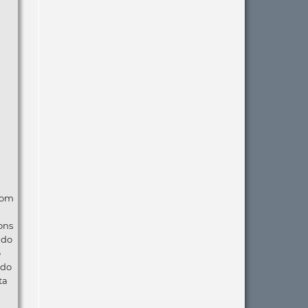
com
ons
ndo
o
 do
ta