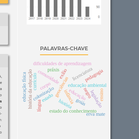
PALAVRAS-CHAVE
dificuldades de aprendizagem
licenciatura
práxis
exílio
pedagogia
comunidade
história da educação
educação física
currículo
A,
geociências
corpo
e
educação ambiental
colonização
negro
a
educação
ensino
infância
legislação
estado
o
goiás
história
língua
is
ão
estado do conhecimento
erva mate
8-
:
p
so