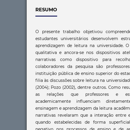
RESUMO
O presente trabalho objetivou compreend
estudantes universitários desenvolvem est
aprendizagem de leitura na universidade. O
qualitativa e ancora-se nos dispositivos atel
narrativas como dispositivo para recol
colaboradores da pesquisa são professor
instituição pública de ensino superior do est
filia às discussões sobre leitura na universida
(2004); Pozo (2002), dentre outros. Como res
as relações que professores e est
academicamente influenciam diretame
ensinagem e aprendizagem da leitura acadê
narrativas revelaram que a interação entre 
quando estabelecidas de forma superfici
negativo nos processos de ensino e de ap