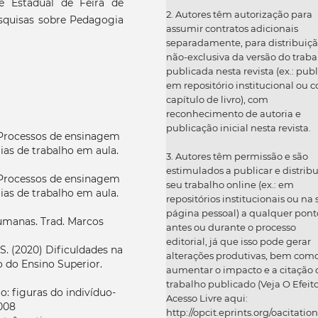
e Estadual de Feira de
2. Autores têm autorização para
squisas sobre Pedagogia
assumir contratos adicionais
separadamente, para distribuiç
não-exclusiva da versão do traba
publicada nesta revista (ex.: publ
em repositório institucional ou 
capítulo de livro), com
reconhecimento de autoria e
publicação inicial nesta revista.
. Processos de ensinagem
ias de trabalho em aula.
3. Autores têm permissão e são
estimulados a publicar e distribu
. Processos de ensinagem
seu trabalho online (ex.: em
ias de trabalho em aula.
repositórios institucionais ou na
página pessoal) a qualquer pont
umanas. Trad. Marcos
antes ou durante o processo
editorial, já que isso pode gerar
S. (2020) Dificuldades na
alterações produtivas, bem com
 do Ensino Superior.
aumentar o impacto e a citação 
trabalho publicado (Veja O Efeit
 figuras do indivíduo-
Acesso Livre aqui:
008
http://opcit.eprints.org/oacitation