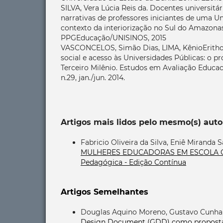
SILVA, Vera Lúcia Reis da. Docentes universitá
narrativas de professores iniciantes de uma U
contexto da interiorização no Sul do Amazona
PPGEducação/UNISINOS, 2015
VASCONCELOS, Simão Dias, LIMA, KênioErithon
social e acesso às Universidades Públicas: o 
Terceiro Milênio. Estudos em Avaliação Educacio
n.29, jan./jun. 2014.
Artigos mais lidos pelo mesmo(s) auto
Fabricio Oliveira da Silva, Eniê Miranda S
MULHERES EDUCADORAS EM ESCOLA 
Pedagógica - Edição Contínua
Artigos Semelhantes
Douglas Aquino Moreno, Gustavo Cunha
Design Document (GDD) como propost