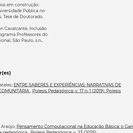
rios em construção:
niversidade Pública no
s. Tese de Doutorado.
 Cavalcante. Inclusão
programa Professores do
nal, São Paulo, s.n.,
r(es)
ateles,
ENTRE SABERES E EXPERIÊNCIAS: NARRATIVAS DE
COMUNITÁRIA
,
Poíesis Pedagógica: v. 17 n. 1 (2019): Poíesis
 Araújo,
Pensamento Computacional na Educação Básica: o Ga
a pedagógica
,
Poíesis Pedagógica: v. 23 (2025)