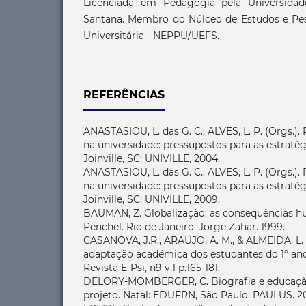
Licenciada em Pedagogia pela Universidad
Santana. Membro do Núlceo de Estudos e Pe
Universitária - NEPPU/UEFS.
REFERÊNCIAS
ANASTASIOU, L. das G. C.; ALVES, L. P. (Orgs.)
na universidade: pressupostos para as estratég
Joinville, SC: UNIVILLE, 2004.
ANASTASIOU, L. das G. C.; ALVES, L. P. (Orgs.)
na universidade: pressupostos para as estratég
Joinville, SC: UNIVILLE, 2009.
BAUMAN, Z. Globalização: as consequências h
Penchel. Rio de Janeiro: Jorge Zahar. 1999.
CASANOVA, J.R., ARAÚJO, A. M., & ALMEIDA, L. 
adaptação académica dos estudantes do 1º ano
Revista E-Psi, n9 v.1 p.165-181.
DELORY-MOMBERGER, C. Biografia e educação:
projeto. Natal: EDUFRN, São Paulo: PAULUS. 2