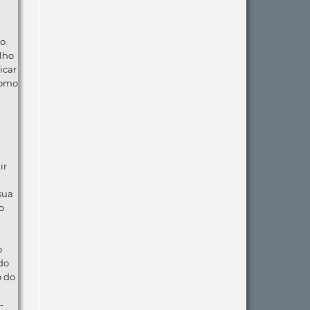
ão
lho
icar
como
ir
 sua
o
o
do
o do
-