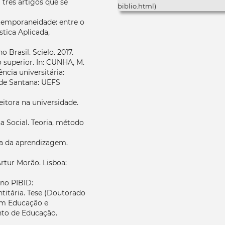
 três artigos que se
biblio.html)
ontemporaneidade: entre o
stica Aplicada,
Brasil. Scielo. 2017.
 superior. In: CUNHA, M.
ência universitária:
a de Santana: UEFS
eitora na universidade.
a Social. Teoria, método
ura da aprendizagem.
Artur Morão. Lisboa:
 no PIBID:
ntitária. Tese (Doutorado
em Educação e
to de Educação.