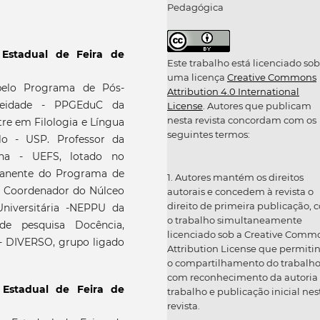
Pedagógica
 Estadual de Feira de
Este trabalho está licenciado sob
uma licença
Creative Commons
elo Programa de Pós-
Attribution 4.0 International
eidade - PPGEduC da
License
. Autores que publicam
nesta revista concordam com os
re em Filologia e Língua
seguintes termos:
lo - USP. Professor da
ana - UEFS, lotado no
manente do Programa de
1. Autores mantém os direitos
 Coordenador do Núlceo
autorais e concedem à revista o
direito de primeira publicação, 
niversitária -NEPPU da
o trabalho simultaneamente
de pesquisa Docência,
licenciado sob a Creative Comm
 - DIVERSO, grupo ligado
Attribution License que permiti
o compartilhamento do trabalh
com reconhecimento da autoria
 Estadual de Feira de
trabalho e publicação inicial nes
revista.