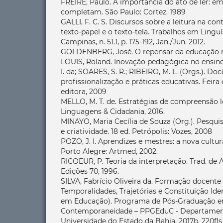
FREIRE, Paulo. A importância do ato de ler: em
completam. São Paulo: Cortez, 1989
GALLI, F. C. S. Discursos sobre a leitura na c
texto-papel e o texto-tela. Trabalhos em Linguí
Campinas, n. 51.1, p. 175-192, Jan./Jun. 2012.
GOLDENBERG, José. O repensar da educação no 
LOUIS, Roland. Inovação pedagógica no ensino
I. da; SOARES, S. R.; RIBEIRO, M. L. (Orgs.). Doc
profissionalização e práticas educativas. Feir
editora, 2009
MELLO, M. T. de. Estratégias de compreensão l
Linguagens & Cidadania, 2016.
MINAYO, Maria Cecília de Souza (Org.). Pesquis
e criatividade. 18 ed. Petrópolis: Vozes, 2008
POZO, J. I. Aprendizes e mestres: a nova cult
Porto Alegre: Artmed, 2002.
RICOEUR, P. Teoria da interpretação. Trad. de 
Edições 70, 1996.
SILVA, Fabrício Oliveira da. Formação docente
Temporalidades, Trajetórias e Constituição Ide
em Educação). Programa de Pós-Graduação 
Contemporaneidade – PPGEduC - Departamen
Universidade do Estado da Bahia. 2017b. 220fls