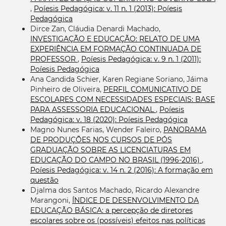
,
Poíesis Pedagógica: v. 11 n. 1 (2013): Poíesis
Pedagógica
Dirce Zan, Cláudia Denardi Machado,
INVESTIGAÇÃO E EDUCAÇÃO: RELATO DE UMA
EXPERIÊNCIA EM FORMAÇÃO CONTINUADA DE
PROFESSOR
,
Poíesis Pedagógica: v. 9 n. 1 (2011):
Poíesis Pedagógica
Ana Candida Schier, Karen Regiane Soriano, Jáima
Pinheiro de Oliveira,
PERFIL COMUNICATIVO DE
ESCOLARES COM NECESSIDADES ESPECIAIS: BASE
PARA ASSESSORIA EDUCACIONAL
,
Poíesis
Pedagógica: v. 18 (2020): Poíesis Pedagógica
Magno Nunes Farias, Wender Faleiro,
PANORAMA
DE PRODUÇÕES NOS CURSOS DE PÓS
GRADUAÇÃO SOBRE AS LICENCIATURAS EM
EDUCAÇÃO DO CAMPO NO BRASIL (1996-2016)
,
Poíesis Pedagógica: v. 14 n. 2 (2016): A formação em
questão
Djalma dos Santos Machado, Ricardo Alexandre
Marangoni,
ÍNDICE DE DESENVOLVIMENTO DA
EDUCAÇÃO BÁSICA: a percepção de diretores
escolares sobre os (possíveis) efeitos nas políticas