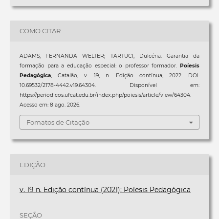
COMO CITAR
ADAMS, FERNANDA WELTER; TARTUCI, Dulcéria. Garantia da
formação para a educação especial: o professor formador.
Poíesis
Pedagógica
, Catalão, v. 19, n. Edição contínua, 2022. DOI:
10.69532/2178-4442.v19.64304. Disponível em:
https://periodicos.ufcat.edu.br/index.php/poiesis/article/view/64304.
Acesso em: 8 ago. 2026.
Fomatos de Citação
EDIÇÃO
v. 19 n. Edição contínua (2021): Poíesis Pedagógica
SEÇÃO