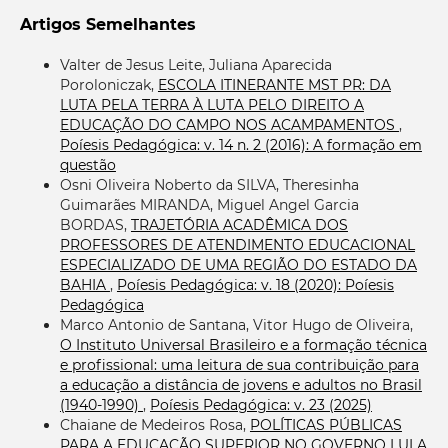
Artigos Semelhantes
Valter de Jesus Leite, Juliana Aparecida
Poroloniczak,
ESCOLA ITINERANTE MST PR: DA
LUTA PELA TERRA À LUTA PELO DIREITO A
EDUCAÇÃO DO CAMPO NOS ACAMPAMENTOS
,
Poíesis Pedagógica: v. 14 n. 2 (2016): A formação em
questão
Osni Oliveira Noberto da SILVA, Theresinha
Guimarães MIRANDA, Miguel Angel Garcia
BORDAS,
TRAJETÓRIA ACADÊMICA DOS
PROFESSORES DE ATENDIMENTO EDUCACIONAL
ESPECIALIZADO DE UMA REGIÃO DO ESTADO DA
BAHIA
,
Poíesis Pedagógica: v. 18 (2020): Poíesis
Pedagógica
Marco Antonio de Santana, Vitor Hugo de Oliveira,
O Instituto Universal Brasileiro e a formação técnica
e profissional: uma leitura de sua contribuição para
a educação a distância de jovens e adultos no Brasil
(1940-1990)
,
Poíesis Pedagógica: v. 23 (2025)
Chaiane de Medeiros Rosa,
POLÍTICAS PÚBLICAS
PARA A EDUCAÇÃO SUPERIOR NO GOVERNO LULA