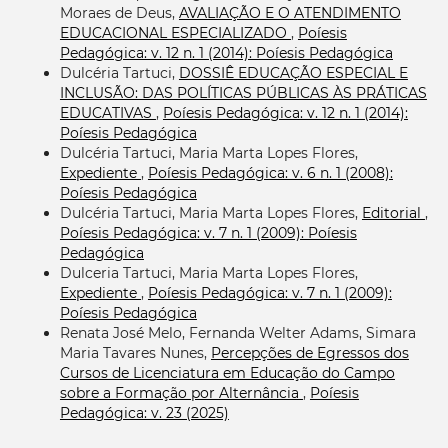
Moraes de Deus,
AVALIAÇÃO E O ATENDIMENTO
EDUCACIONAL ESPECIALIZADO
,
Poíesis
Pedagógica: v. 12 n. 1 (2014): Poíesis Pedagógica
Dulcéria Tartuci,
DOSSIÊ EDUCAÇÃO ESPECIAL E
INCLUSÃO: DAS POLÍTICAS PÚBLICAS ÀS PRÁTICAS
EDUCATIVAS
,
Poíesis Pedagógica: v. 12 n. 1 (2014):
Poíesis Pedagógica
Dulcéria Tartuci, Maria Marta Lopes Flores,
Expediente
,
Poíesis Pedagógica: v. 6 n. 1 (2008):
Poíesis Pedagógica
Dulcéria Tartuci, Maria Marta Lopes Flores,
Editorial
,
Poíesis Pedagógica: v. 7 n. 1 (2009): Poíesis
Pedagógica
Dulceria Tartuci, Maria Marta Lopes Flores,
Expediente
,
Poíesis Pedagógica: v. 7 n. 1 (2009):
Poíesis Pedagógica
Renata José Melo, Fernanda Welter Adams, Simara
Maria Tavares Nunes,
Percepções de Egressos dos
Cursos de Licenciatura em Educação do Campo
sobre a Formação por Alternância
,
Poíesis
Pedagógica: v. 23 (2025)