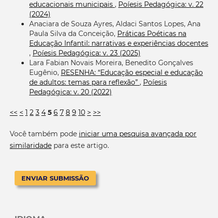
educacionais municipais
,
Poíesis Pedagógica: v. 22
(2024)
Anaciara de Souza Ayres, Aldaci Santos Lopes, Ana
Paula Silva da Conceição,
Práticas Poéticas na
Educação Infantil: narrativas e experiências docentes
,
Poíesis Pedagógica: v. 23 (2025)
Lara Fabian Novais Moreira, Benedito Gonçalves
Eugênio,
RESENHA: “Educação especial e educação
de adultos: temas para reflexão”
,
Poíesis
Pedagógica: v. 20 (2022)
<<
<
1
2
3
4
5
6
7
8
9
10
>
>>
Você também pode
iniciar uma pesquisa avançada por
similaridade
para este artigo.
ENVIAR SUBMISSÃO