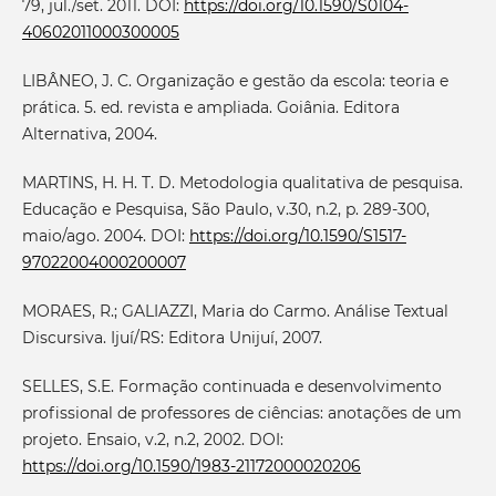
79, jul./set. 2011. DOI:
https://doi.org/10.1590/S0104-
40602011000300005
LIBÂNEO, J. C. Organização e gestão da escola: teoria e
prática. 5. ed. revista e ampliada. Goiânia. Editora
Alternativa, 2004.
MARTINS, H. H. T. D. Metodologia qualitativa de pesquisa.
Educação e Pesquisa, São Paulo, v.30, n.2, p. 289-300,
maio/ago. 2004. DOI:
https://doi.org/10.1590/S1517-
97022004000200007
MORAES, R.; GALIAZZI, Maria do Carmo. Análise Textual
Discursiva. Ijuí/RS: Editora Unijuí, 2007.
SELLES, S.E. Formação continuada e desenvolvimento
profissional de professores de ciências: anotações de um
projeto. Ensaio, v.2, n.2, 2002. DOI:
https://doi.org/10.1590/1983-21172000020206