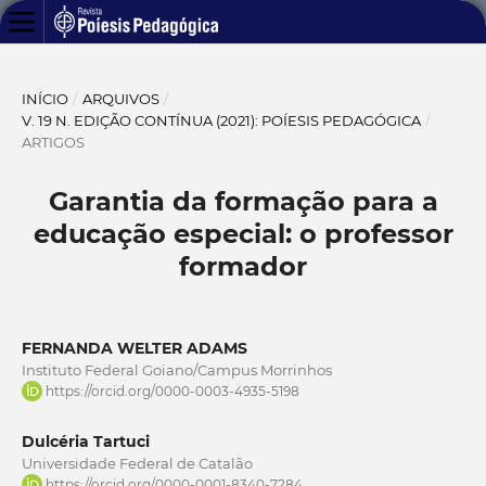
INÍCIO
/
ARQUIVOS
/
V. 19 N. EDIÇÃO CONTÍNUA (2021): POÍESIS PEDAGÓGICA
/
ARTIGOS
Garantia da formação para a
educação especial: o professor
formador
FERNANDA WELTER ADAMS
Instituto Federal Goiano/Campus Morrinhos
https://orcid.org/0000-0003-4935-5198
Dulcéria Tartuci
Universidade Federal de Catalão
https://orcid.org/0000-0001-8340-7284