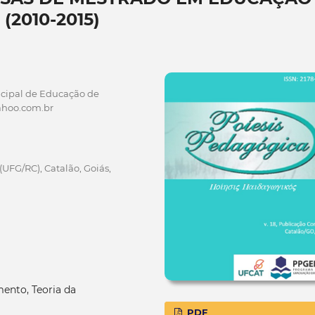
(2010-2015)
cipal de Educação de
yahoo.com.br
(UFG/RC), Catalão, Goiás,
amento, Teoria da
PDF