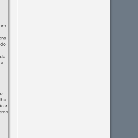
com
ons
ndo
o
 do
ta
ão
lho
icar
como