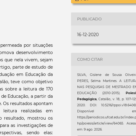
PUBLICADO
16-12-2020
 permeada por situações
romova desenvolvimento
COMO CITAR
os que nela vivem, sejam
artigo, parte de estudo de
aduação em Educação da
SILVA, Gislene de Sousa Oliveira
PERES, Selma Martines. A LEITUR
alão, teve como objetivo
NAS PESQUISAS DE MESTRADO E
as sobre a leitura de 170
EDUCAÇÃO (2010-2015).
Poíes
a de Educação, a partir da
Pedagógica
, Catalão, v. 18, p. 107–12
te. Os resultados apontam
2020. DOI: 10.5216/rppoi.v18.6406
leitura realizadas em
Disponível em
https://periodicos.ufcat.edu.br/index.
ro resultado, mostrou os
hp/poiesis/article/view/64065. Aces
para as investigações de
em: 9 ago. 2026.
pectivas, sendo elas: