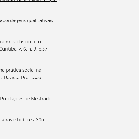
abordagens qualitativas.
enominadas do tipo
itiba, v. 6, n.19, p.37-
ma prática social na
. Revista Profissão
s Produções de Mestrado
suras e bobices. São