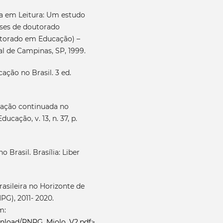
a em Leitura: Um estudo
eses de doutorado
outorado em Educação) –
l de Campinas, SP, 1999.
ação no Brasil. 3 ed.
rmação continuada no
ucação, v. 13, n. 37, p.
 Brasil. Brasília: Liber
asileira no Horizonte de
PG), 2011- 2020.
m:
ownload/PNPG_Miolo_V2.pdf
>.