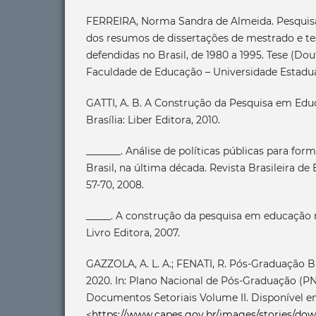
FERREIRA, Norma Sandra de Almeida. Pesquis
dos resumos de dissertações de mestrado e t
defendidas no Brasil, de 1980 a 1995. Tese (D
Faculdade de Educação – Universidade Estadua
GATTI, A. B. A Construção da Pesquisa em Educ
Brasília: Liber Editora, 2010.
_______. Análise de políticas públicas para fo
Brasil, na última década. Revista Brasileira de Ed
57-70, 2008.
_____. A construção da pesquisa em educação no
Livro Editora, 2007.
GAZZOLA, A. L. A.; FENATI, R. Pós-Graduação Br
2020. In: Plano Nacional de Pós-Graduação (PN
Documentos Setoriais Volume II. Disponível e
<
https://www.capes.gov.br/images/stories/d