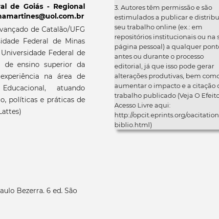
al de Goiás - Regional
3. Autores têm permissão e são
elmamartines@uol.com.br
estimulados a publicar e distribu
seu trabalho online (ex.: em
vançado de Catalão/UFG
repositórios institucionais ou na
idade Federal de Minas
página pessoal) a qualquer pont
Universidade Federal de
antes ou durante o processo
a de ensino superior da
editorial, já que isso pode gerar
periência na área de
alterações produtivas, bem com
aumentar o impacto e a citação 
ducacional, atuando
trabalho publicado (Veja O Efeit
, políticas e práticas de
Acesso Livre aqui:
Lattes)
http://opcit.eprints.org/oacitation
biblio.html)
aulo Bezerra. 6 ed. São