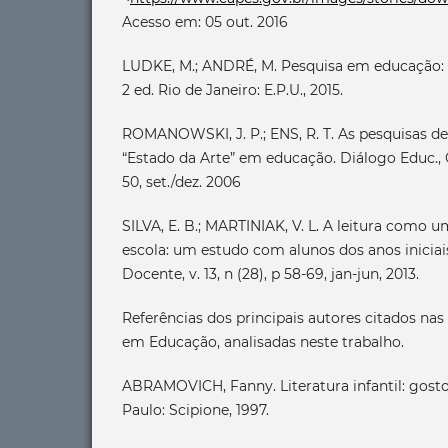
Acesso em: 05 out. 2016
LUDKE, M.; ANDRÉ, M. Pesquisa em educação: 
2 ed. Rio de Janeiro: E.P.U., 2015.
ROMANOWSKI, J. P.; ENS, R. T. As pesquisas d
“Estado da Arte” em educação. Diálogo Educ., Cur
50, set./dez. 2006
SILVA, E. B.; MARTINIAK, V. L. A leitura como u
escola: um estudo com alunos dos anos iniciais
Docente, v. 13, n (28), p 58-69, jan-jun, 2013.
Referências dos principais autores citados na
em Educação, analisadas neste trabalho.
ABRAMOVICH, Fanny. Literatura infantil: gosto
Paulo: Scipione, 1997.