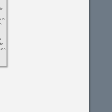
ir
 sua
o
o
do
o do
-