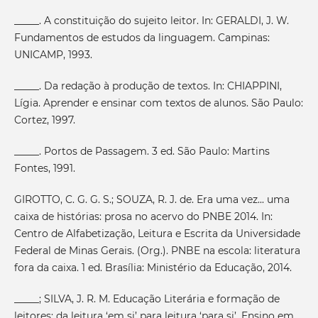
_____. A constituição do sujeito leitor. In: GERALDI, J. W.
Fundamentos de estudos da linguagem. Campinas:
UNICAMP, 1993.
_____. Da redação à produção de textos. In: CHIAPPINI,
Lígia. Aprender e ensinar com textos de alunos. São Paulo:
Cortez, 1997.
_____. Portos de Passagem. 3 ed. São Paulo: Martins
Fontes, 1991.
GIROTTO, C. G. G. S.; SOUZA, R. J. de. Era uma vez... uma
caixa de histórias: prosa no acervo do PNBE 2014. In:
Centro de Alfabetização, Leitura e Escrita da Universidade
Federal de Minas Gerais. (Org.). PNBE na escola: literatura
fora da caixa. 1 ed. Brasília: Ministério da Educação, 2014.
_____; SILVA, J. R. M. Educação Literária e formação de
leitores: da leitura ‘em si’ para leitura ‘para si’. Ensino em