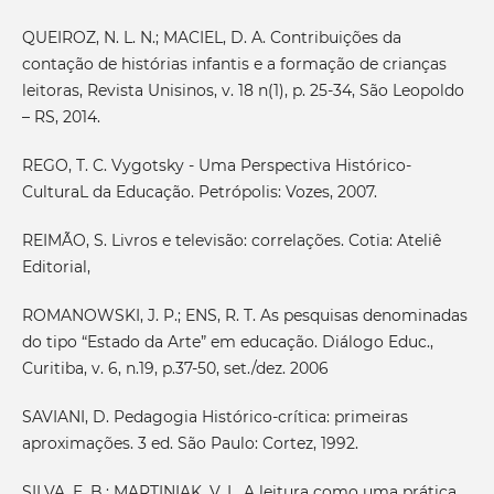
QUEIROZ, N. L. N.; MACIEL, D. A. Contribuições da
contação de histórias infantis e a formação de crianças
leitoras, Revista Unisinos, v. 18 n(1), p. 25-34, São Leopoldo
– RS, 2014.
REGO, T. C. Vygotsky - Uma Perspectiva Histórico-
CulturaL da Educação. Petrópolis: Vozes, 2007.
REIMÃO, S. Livros e televisão: correlações. Cotia: Ateliê
Editorial,
ROMANOWSKI, J. P.; ENS, R. T. As pesquisas denominadas
do tipo “Estado da Arte” em educação. Diálogo Educ.,
Curitiba, v. 6, n.19, p.37-50, set./dez. 2006
SAVIANI, D. Pedagogia Histórico-crítica: primeiras
aproximações. 3 ed. São Paulo: Cortez, 1992.
SILVA, E. B.; MARTINIAK, V. L. A leitura como uma prática