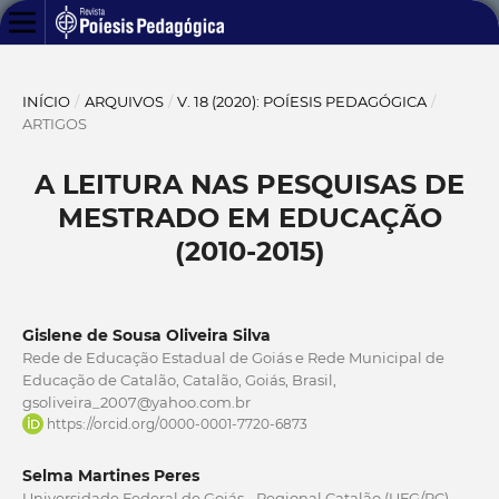
INÍCIO
/
ARQUIVOS
/
V. 18 (2020): POÍESIS PEDAGÓGICA
/
ARTIGOS
A LEITURA NAS PESQUISAS DE
MESTRADO EM EDUCAÇÃO
(2010-2015)
Gislene de Sousa Oliveira Silva
Rede de Educação Estadual de Goiás e Rede Municipal de
Educação de Catalão, Catalão, Goiás, Brasil,
gsoliveira_2007@yahoo.com.br
https://orcid.org/0000-0001-7720-6873
Selma Martines Peres
Universidade Federal de Goiás - Regional Catalão (UFG/RC),