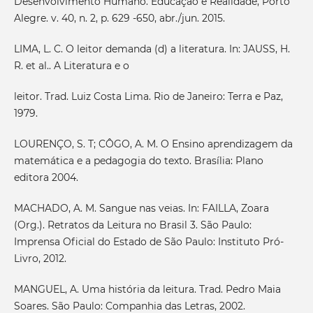
Desenvolvimento Humano. Educação e Realidade, Porto
Alegre. v. 40, n. 2, p. 629 -650, abr./jun. 2015.
LIMA, L. C. O leitor demanda (d) a literatura. In: JAUSS, H.
R. et al.. A Literatura e o
leitor. Trad. Luiz Costa Lima. Rio de Janeiro: Terra e Paz,
1979.
LOURENÇO, S. T; CÔGO, A. M. O Ensino aprendizagem da
matemática e a pedagogia do texto. Brasília: Plano
editora 2004.
MACHADO, A. M. Sangue nas veias. In: FAILLA, Zoara
(Org.). Retratos da Leitura no Brasil 3. São Paulo:
Imprensa Oficial do Estado de São Paulo: Instituto Pró-
Livro, 2012.
MANGUEL, A. Uma história da leitura. Trad. Pedro Maia
Soares. São Paulo: Companhia das Letras, 2002.