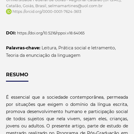
Catalão, Goiás, Brasil, selmamartines@uol.com.br
https://orcid.org/0000-0001-7624-3613
DOI:
https://doi.org/10.5216/rppoi.v18.64065
Palavras-chave:
Leitura, Prática social e letramento,
Teoria da enunciação da linguagem
RESUMO
É essencial que a sociedade contemporânea, permeada
por situações que exigem o domínio da língua escrita,
promova desenvolvimento humano e participação social
de todos sujeitos que nela vivem, sejam eles, crianças,
jovens ou adultos. O presente artigo, parte de estudo de
mestrado realizado no Programa de Pós-Graduação em