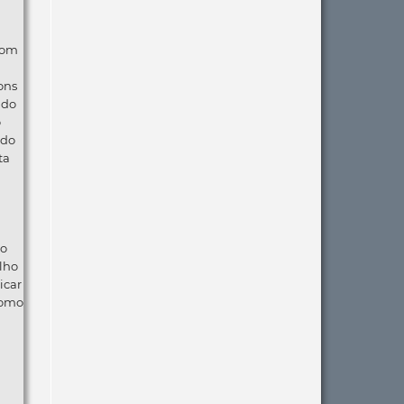
com
ons
ndo
o
 do
ta
ão
lho
icar
como