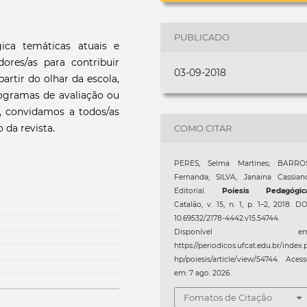
PUBLICADO
ica temáticas atuais e
ores/as para contribuir
03-09-2018
rtir do olhar da escola,
programas de avaliação ou
, convidamos a todos/as
 da revista.
COMO CITAR
PERES, Selma Martines; BARROS
Fernanda; SILVA, Janaina Cassian
Editorial.
Poíesis Pedagógic
Catalão, v. 15, n. 1, p. 1–2, 2018. DO
10.69532/2178-4442.v15.54744.
Disponível em
https://periodicos.ufcat.edu.br/index.
hp/poiesis/article/view/54744. Aces
em: 7 ago. 2026.
Fomatos de Citação