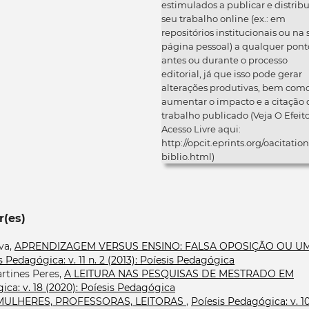
estimulados a publicar e distribu
seu trabalho online (ex.: em
repositórios institucionais ou na
página pessoal) a qualquer pont
antes ou durante o processo
editorial, já que isso pode gerar
alterações produtivas, bem com
aumentar o impacto e a citação 
trabalho publicado (Veja O Efeit
Acesso Livre aqui:
http://opcit.eprints.org/oacitation
biblio.html)
r(es)
lva,
APRENDIZAGEM VERSUS ENSINO: FALSA OPOSIÇÃO OU U
s Pedagógica: v. 11 n. 2 (2013): Poíesis Pedagógica
artines Peres,
A LEITURA NAS PESQUISAS DE MESTRADO EM
ica: v. 18 (2020): Poíesis Pedagógica
MULHERES, PROFESSORAS, LEITORAS
,
Poíesis Pedagógica: v. 10