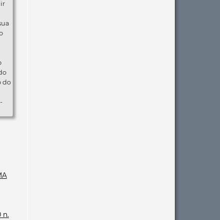
ir
 sua
o
o
do
o do
-
MA
 n.