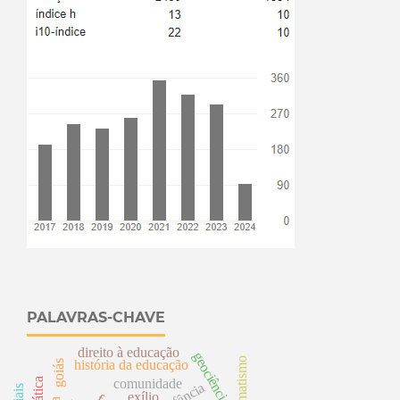
PALAVRAS-CHAVE
direito à educação
geociências
pragmatismo
história da educação
goiás
comunidade
infância
exílio