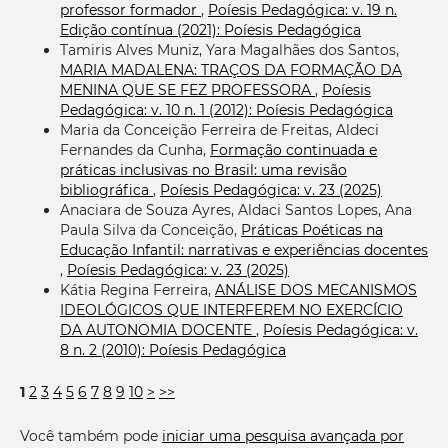
professor formador
,
Poíesis Pedagógica: v. 19 n.
Edição contínua (2021): Poíesis Pedagógica
Tamiris Alves Muniz, Yara Magalhães dos Santos,
MARIA MADALENA: TRAÇOS DA FORMAÇÃO DA
MENINA QUE SE FEZ PROFESSORA
,
Poíesis
Pedagógica: v. 10 n. 1 (2012): Poíesis Pedagógica
Maria da Conceição Ferreira de Freitas, Aldeci
Fernandes da Cunha,
Formação continuada e
práticas inclusivas no Brasil: uma revisão
bibliográfica
,
Poíesis Pedagógica: v. 23 (2025)
Anaciara de Souza Ayres, Aldaci Santos Lopes, Ana
Paula Silva da Conceição,
Práticas Poéticas na
Educação Infantil: narrativas e experiências docentes
,
Poíesis Pedagógica: v. 23 (2025)
Kátia Regina Ferreira,
ANÁLISE DOS MECANISMOS
IDEOLÓGICOS QUE INTERFEREM NO EXERCÍCIO
DA AUTONOMIA DOCENTE
,
Poíesis Pedagógica: v.
8 n. 2 (2010): Poíesis Pedagógica
1
2
3
4
5
6
7
8
9
10
>
>>
Você também pode
iniciar uma pesquisa avançada por