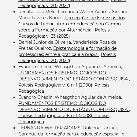
Pedagógica: v. 20 (2022)
Renata José Melo, Fernanda Welter Adams, Simara
Maria Tavares Nunes,
Percepções de Egressos dos
Cursos de Licenciatura em Educação do Campo
sobre a Formação por Alternância
,
Poíesis
Pedagógica: v. 23 (2025)
Daniel Junior de Oliveira, Vanderleida Rosa de
Freitas Queiroz,
Epistemologia e formação de
professores: entre a prática e a práxis
,
Poíesis
Pedagógica: v. 20 (2022)
Evandro Ghedin, Whasgthon Aguiar de Almeida,
FUNDAMENTOS EPISTEMOLÓGICOS DO
DESENVOLVIMENTO DO ESTÁGIO COM PESQUISA
,
Poíesis Pedagógica: v. 6 n. 1 (2008): Poíesis
Pedagógica
Evandro Ghedin, Whasgthon Aguiar de Almeida,
FUNDAMENTOS EPISTEMOLÓGICOS DO
DESENVOLVIMENTO DO ESTÁGIO COM PESQUISA
,
Poíesis Pedagógica: v. 6 n. 1 (2008): Poíesis
Pedagógica
FERNANDA WELTER ADAMS, Dulcéria Tartuci,
Garantia da formação para a educação especial: o