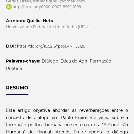
Gerais, Brasil, soniacsiquelli@gmail.com
http://orcid.org/0000-0002-8992-1898
Armindo Quillici Neto
Universidade Federal de Uberlândia (UFU)
DOI:
https://doi.org/10.5216/rppoi.v17i1.55126
Palavras-chave:
Diálogo, Ética do Agir, Formação
Política
RESUMO
Este artigo objetiva abordar as reverberações entre o
conceito de diálogo em Paulo Freire e a visão sobre a
formação política humana presente na obra “A Condição
Humana” de Hannah Arendt. Freire aponta o diálogo