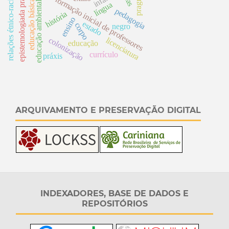
epistemologiada prática
relações étnico-raciais
formação inicial de professores
educação básica
educação ambiental
língua
pedagogia
história
ensino
estado
corpo
negro
licenciatura
colonização
educação
currículo
práxis
ARQUIVAMENTO E PRESERVAÇÃO DIGITAL
INDEXADORES, BASE DE DADOS E
REPOSITÓRIOS