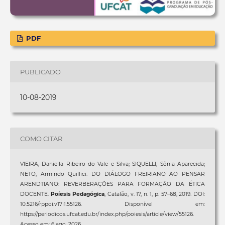
PDF
PUBLICADO
10-08-2019
COMO CITAR
VIEIRA, Daniella Ribeiro do Vale e Silva; SIQUELLI, Sônia Aparecida;
NETO, Armindo Quillici. DO DIÁLOGO FREIRIANO AO PENSAR
ARENDTIANO: REVERBERAÇÕES PARA FORMAÇÃO DA ÉTICA
DOCENTE.
Poíesis Pedagógica
, Catalão, v. 17, n. 1, p. 57–68, 2019. DOI:
10.5216/rppoi.v17i1.55126. Disponível em:
https://periodicos.ufcat.edu.br/index.php/poiesis/article/view/55126.
Acesso em: 6 ago. 2026.