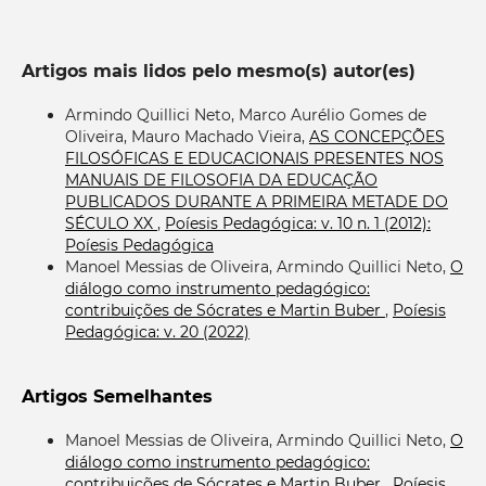
Artigos mais lidos pelo mesmo(s) autor(es)
Armindo Quillici Neto, Marco Aurélio Gomes de
Oliveira, Mauro Machado Vieira,
AS CONCEPÇÕES
FILOSÓFICAS E EDUCACIONAIS PRESENTES NOS
MANUAIS DE FILOSOFIA DA EDUCAÇÃO
PUBLICADOS DURANTE A PRIMEIRA METADE DO
SÉCULO XX
,
Poíesis Pedagógica: v. 10 n. 1 (2012):
Poíesis Pedagógica
Manoel Messias de Oliveira, Armindo Quillici Neto,
O
diálogo como instrumento pedagógico:
contribuições de Sócrates e Martin Buber
,
Poíesis
Pedagógica: v. 20 (2022)
Artigos Semelhantes
Manoel Messias de Oliveira, Armindo Quillici Neto,
O
diálogo como instrumento pedagógico:
contribuições de Sócrates e Martin Buber
,
Poíesis