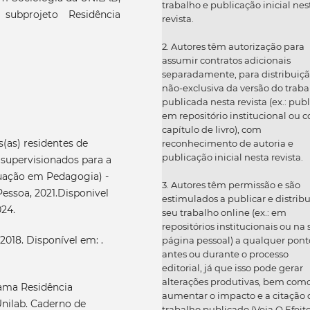
trabalho e publicação inicial nes
subprojeto Residência
revista.
2. Autores têm autorização para
assumir contratos adicionais
separadamente, para distribuiç
não-exclusiva da versão do traba
publicada nesta revista (ex.: publ
em repositório institucional ou 
capítulo de livro), com
(as) residentes de
reconhecimento de autoria e
publicação inicial nesta revista.
 supervisionados para a
uação em Pedagogia) -
3. Autores têm permissão e são
soa, 2021.Disponivel
estimulados a publicar e distribu
024.
seu trabalho online (ex.: em
repositórios institucionais ou na
018. Disponível em: .
página pessoal) a qualquer pont
antes ou durante o processo
editorial, já que isso pode gerar
alterações produtivas, bem com
rama Residência
aumentar o impacto e a citação 
nilab. Caderno de
trabalho publicado (Veja O Efeit