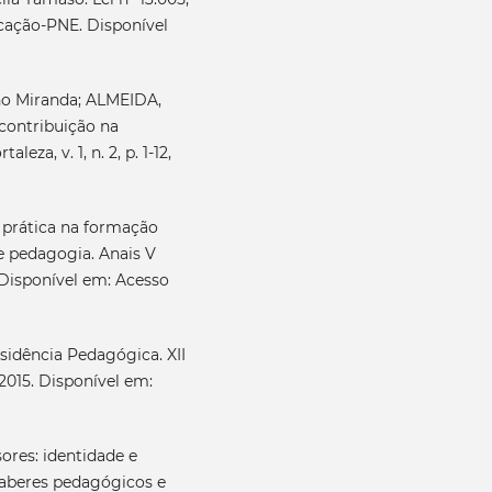
ucação-PNE. Disponível
no Miranda; ALMEIDA,
contribuição na
za, v. 1, n. 2, p. 1-12,
 e prática na formação
de pedagogia. Anais V
 Disponível em: Acesso
esidência Pedagógica. XII
015. Disponível em:
res: identidade e
 Saberes pedagógicos e