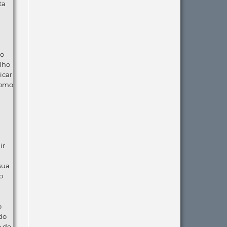
ta
ão
lho
icar
como
ir
 sua
o
o
do
o do