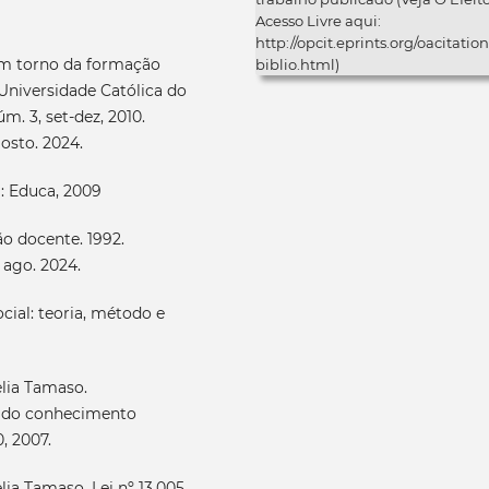
Acesso Livre aqui:
http://opcit.eprints.org/oacitation
em torno da formação
biblio.html)
a Universidade Católica do
m. 3, set-dez, 2010.
gosto. 2024.
: Educa, 2009
o docente. 1992.
 ago. 2024.
cial: teoria, método e
elia Tamaso.
 do conhecimento
0, 2007.
ia Tamaso. Lei nº 13.005,