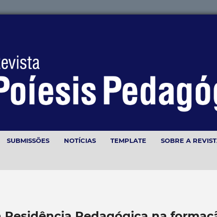
SUBMISSÕES
NOTÍCIAS
TEMPLATE
SOBRE A REVIS
a Residência Pedagógica na formaç