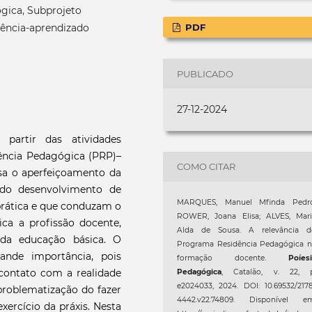
gica, Subprojeto
ência-aprendizado
PDF
PUBLICADO
27-12-2024
partir das atividades
ência Pedagógica (PRP)–
COMO CITAR
sa o aperfeiçoamento da
 do desenvolvimento de
MARQUES, Manuel Mfinda Pedro
prática e que conduzam o
ROWER, Joana Elisa; ALVES, Mari
tica a profissão docente,
Alda de Sousa. A relevância d
 da educação básica. O
Programa Residência Pedagógica n
ande importância, pois
formação docente.
Poíes
contato com a realidade
Pedagógica
, Catalão, v. 22, p
e2024033, 2024. DOI: 10.69532/217
problematização do fazer
4442.v22.74809. Disponível em
ercício da práxis. Nesta