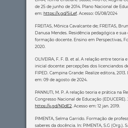
de 25 de junho de 2014. Plano Nacional de Ed
em:
https://x.gd/SiLef
. Acesso: 05/08/2024
FREITAS, Mônica Cavalcante de; FREITAS, Bru
Danusa Mendes. Residência pedagógica e sua 
formação docente. Ensino em Perspectivas, Fortale
2020.
OLIVEIRA, F. F. B. et al. A relação entre teoria
inicial docente: percepções dos licenciandos 
FIPED. Campina Grande: Realize editora, 2013.
em: 09 de agosto de 2024.
PANNUTI, M. P. A relação teoria e prática na R
Congresso Nacional de Educação (EDUCERE). 2
https://x.gd/N0dE2
. Acesso em: 12 jan. 2019.
PIMENTA, Selma Garrido. Formação de professo
saberes da docência. In: PIMENTA, S.G (Org.).