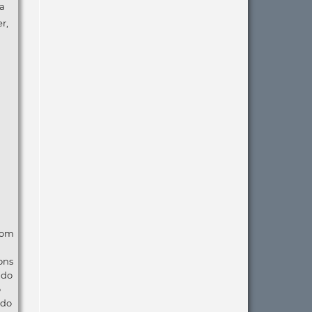
da
r,
com
ons
ndo
o
 do