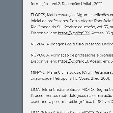
formação – Vol.2. Redenção: Unilab, 2022.
FLORES, Maria Assunção. Algumas reflexões 
inicial de professores. Porto Alegre: Pontifíci
Rio Grande do Sul. Revista educação, vol. 33, nú
Disponível em:
https://x.gd/Yp1BX
. Acesso: 05 
NÓVOA, A. Imagens do futuro presente. Lisboa
NÓVOA, A. Formação de professores e profissã
Disponível em:
https://x.gd/ardEf
. Acesso em: 5
MINAYO, Maria Cicilia Sousa. (Org). Pesquisa so
criatividade. Petrópolis: RJ. Vozes. 21.ed, 2001.
LIMA, Telma Cristiane Sasso; MIOTO, Regina C
Procedimentos metodológicos na construção
científico: a pesquisa bibliográfica. UFSC, vol.1
LIMA, Telma Cristiane Sasso; MIOTO, Regina Cel