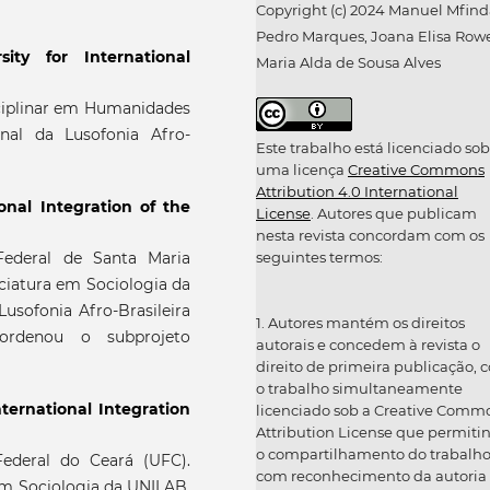
Copyright (c) 2024 Manuel Mfin
Pedro Marques, Joana Elisa Rowe
rsity for International
Maria Alda de Sousa Alves
sciplinar em Humanidades
onal da Lusofonia Afro-
Este trabalho está licenciado sob
uma licença
Creative Commons
Attribution 4.0 International
ional Integration of the
License
. Autores que publicam
nesta revista concordam com os
ederal de Santa Maria
seguintes termos:
ciatura em Sociologia da
Lusofonia Afro-Brasileira
1. Autores mantém os direitos
oordenou o subprojeto
autorais e concedem à revista o
direito de primeira publicação, 
o trabalho simultaneamente
nternational Integration
licenciado sob a Creative Comm
Attribution License que permiti
o compartilhamento do trabalh
ederal do Ceará (UFC).
com reconhecimento da autoria
em Sociologia da UNILAB,