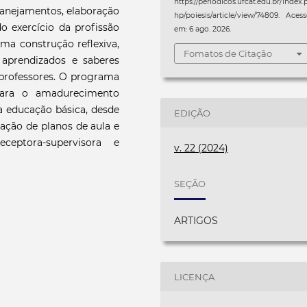
https://periodicos.ufcat.edu.br/index.
lanejamentos, elaboração
hp/poiesis/article/view/74809. Aces
o exercício da profissão
em: 6 ago. 2026.
ma construção reflexiva,
Fomatos de Citação
 aprendizados e saberes
 professores. O programa
para o amadurecimento
a educação básica, desde
EDIÇÃO
ação de planos de aula e
eptora-supervisora e
v. 22 (2024)
SEÇÃO
ARTIGOS
LICENÇA