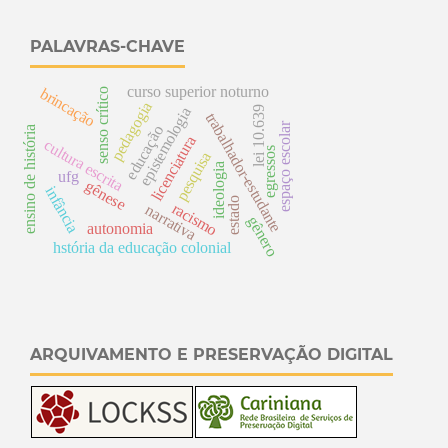
PALAVRAS-CHAVE
curso superior noturno
brincação
senso crítico
pedagogia
lei 10.639
epistemologia
trabalhador-estudante
espaço escolar
educação
ensino de história
licenciatura
cultura escrita
egressos
pesquisa
ideologia
ufg
gênese
infância
estado
racismo
narrativa
gênero
autonomia
hstória da educação colonial
ARQUIVAMENTO E PRESERVAÇÃO DIGITAL