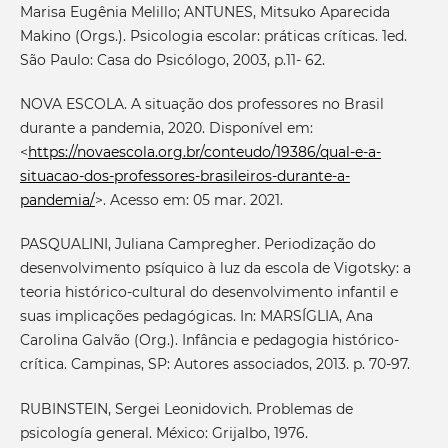
Marisa Eugênia Melillo; ANTUNES, Mitsuko Aparecida
Makino (Orgs.). Psicologia escolar: práticas críticas. 1ed.
São Paulo: Casa do Psicólogo, 2003, p.11- 62.
NOVA ESCOLA. A situação dos professores no Brasil
durante a pandemia, 2020. Disponível em:
<
https://novaescola.org.br/conteudo/19386/qual-e-a-
situacao-dos-professores-brasileiros-durante-a-
pandemia/
>. Acesso em: 05 mar. 2021.
PASQUALINI, Juliana Campregher. Periodização do
desenvolvimento psíquico à luz da escola de Vigotsky: a
teoria histórico-cultural do desenvolvimento infantil e
suas implicações pedagógicas. In: MARSÍGLIA, Ana
Carolina Galvão (Org.). Infância e pedagogia histórico-
crítica. Campinas, SP: Autores associados, 2013. p. 70-97.
RUBINSTEIN, Sergei Leonidovich. Problemas de
psicología general. México: Grijalbo, 1976.