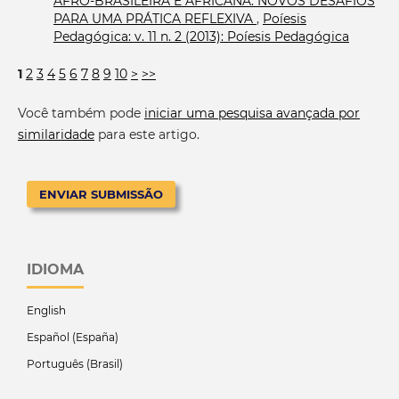
AFRO-BRASILEIRA E AFRICANA: NOVOS DESAFIOS
PARA UMA PRÁTICA REFLEXIVA
,
Poíesis
Pedagógica: v. 11 n. 2 (2013): Poíesis Pedagógica
1
2
3
4
5
6
7
8
9
10
>
>>
Você também pode
iniciar uma pesquisa avançada por
similaridade
para este artigo.
ENVIAR SUBMISSÃO
IDIOMA
English
Español (España)
Português (Brasil)