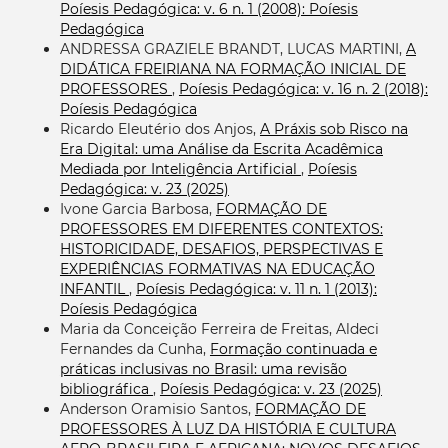
Poíesis Pedagógica: v. 6 n. 1 (2008): Poíesis
Pedagógica
ANDRESSA GRAZIELE BRANDT, LUCAS MARTINI,
A
DIDÁTICA FREIRIANA NA FORMAÇÃO INICIAL DE
PROFESSORES
,
Poíesis Pedagógica: v. 16 n. 2 (2018):
Poíesis Pedagógica
Ricardo Eleutério dos Anjos,
A Práxis sob Risco na
Era Digital: uma Análise da Escrita Acadêmica
Mediada por Inteligência Artificial
,
Poíesis
Pedagógica: v. 23 (2025)
Ivone Garcia Barbosa,
FORMAÇÃO DE
PROFESSORES EM DIFERENTES CONTEXTOS:
HISTORICIDADE, DESAFIOS, PERSPECTIVAS E
EXPERIÊNCIAS FORMATIVAS NA EDUCAÇÃO
INFANTIL
,
Poíesis Pedagógica: v. 11 n. 1 (2013):
Poíesis Pedagógica
Maria da Conceição Ferreira de Freitas, Aldeci
Fernandes da Cunha,
Formação continuada e
práticas inclusivas no Brasil: uma revisão
bibliográfica
,
Poíesis Pedagógica: v. 23 (2025)
Anderson Oramisio Santos,
FORMAÇÃO DE
PROFESSORES À LUZ DA HISTÓRIA E CULTURA