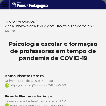
INÍCIO
/
ARQUIVOS
/
V. 19 N. EDIÇÃO CONTÍNUA (2021): POÍESIS PEDAGÓGICA
/
ARTIGOS
Psicologia escolar e formação
de professores em tempo de
pandemia de COVID-19
Bruno Rissatto Pereira
Universidade do Oeste Paulista
https://orcid.org/0000-0002-8796-5379
Ricardo Eleutério dos Anjos
Universidade Federal de Catalão - UFCAT
https://orcid.org/0000-0001-7432-556X