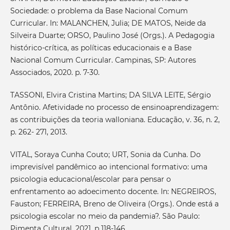
Sociedade: o problema da Base Nacional Comum
Curricular. In: MALANCHEN, Julia; DE MATOS, Neide da
Silveira Duarte; ORSO, Paulino José (Orgs.). A Pedagogia
histórico-crítica, as políticas educacionais e a Base
Nacional Comum Curricular. Campinas, SP: Autores
Associados, 2020. p. 7-30.
TASSONI, Elvira Cristina Martins; DA SILVA LEITE, Sérgio
Antônio. Afetividade no processo de ensinoaprendizagem:
as contribuições da teoria walloniana. Educação, v. 36, n. 2,
p. 262- 271, 2013.
VITAL, Soraya Cunha Couto; URT, Sonia da Cunha. Do
imprevisível pandêmico ao intencional formativo: uma
psicologia educacional/escolar para pensar o
enfrentamento ao adoecimento docente. In: NEGREIROS,
Fauston; FERREIRA, Breno de Oliveira (Orgs.). Onde está a
psicologia escolar no meio da pandemia?. São Paulo:
Pimenta Cultural, 2021, p 118-146.