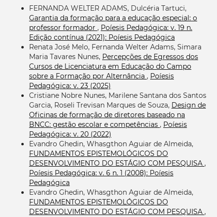
FERNANDA WELTER ADAMS, Dulcéria Tartuci,
Garantia da formação para a educação especial: o
professor formador
,
Poíesis Pedagógica: v. 19 n.
Edição contínua (2021): Poíesis Pedagógica
Renata José Melo, Fernanda Welter Adams, Simara
Maria Tavares Nunes,
Percepções de Egressos dos
Cursos de Licenciatura em Educação do Campo
sobre a Formação por Alternância
,
Poíesis
Pedagógica: v. 23 (2025)
Cristiane Nobre Nunes, Marilene Santana dos Santos
Garcia, Roseli Trevisan Marques de Souza,
Design de
Oficinas de formação de diretores baseado na
BNCC: gestão escolar e competências
,
Poíesis
Pedagógica: v. 20 (2022)
Evandro Ghedin, Whasgthon Aguiar de Almeida,
FUNDAMENTOS EPISTEMOLÓGICOS DO
DESENVOLVIMENTO DO ESTÁGIO COM PESQUISA
,
Poíesis Pedagógica: v. 6 n. 1 (2008): Poíesis
Pedagógica
Evandro Ghedin, Whasgthon Aguiar de Almeida,
FUNDAMENTOS EPISTEMOLÓGICOS DO
DESENVOLVIMENTO DO ESTÁGIO COM PESQUISA
,