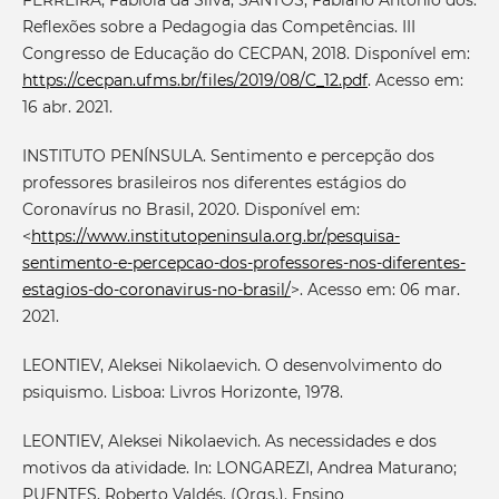
FERREIRA, Fabíola da Silva; SANTOS, Fabiano Antonio dos.
Reflexões sobre a Pedagogia das Competências. III
Congresso de Educação do CECPAN, 2018. Disponível em:
https://cecpan.ufms.br/files/2019/08/C_12.pdf
. Acesso em:
16 abr. 2021.
INSTITUTO PENÍNSULA. Sentimento e percepção dos
professores brasileiros nos diferentes estágios do
Coronavírus no Brasil, 2020. Disponível em:
<
https://www.institutopeninsula.org.br/pesquisa-
sentimento-e-percepcao-dos-professores-nos-diferentes-
estagios-do-coronavirus-no-brasil/
>. Acesso em: 06 mar.
2021.
LEONTIEV, Aleksei Nikolaevich. O desenvolvimento do
psiquismo. Lisboa: Livros Horizonte, 1978.
LEONTIEV, Aleksei Nikolaevich. As necessidades e dos
motivos da atividade. In: LONGAREZI, Andrea Maturano;
PUENTES, Roberto Valdés. (Orgs.). Ensino