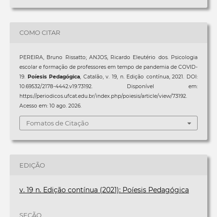
COMO CITAR
PEREIRA, Bruno Rissatto; ANJOS, Ricardo Eleutério dos. Psicologia
escolar e formação de professores em tempo de pandemia de COVID-
19.
Poíesis Pedagógica
, Catalão, v. 19, n. Edição contínua, 2021. DOI:
10.69532/2178-4442.v19.73192. Disponível em:
https://periodicos.ufcat.edu.br/index.php/poiesis/article/view/73192.
Acesso em: 10 ago. 2026.
Fomatos de Citação
EDIÇÃO
v. 19 n. Edição contínua (2021): Poíesis Pedagógica
SEÇÃO