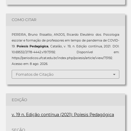
COMO CITAR
PEREIRA, Bruno Rissatto; ANJOS, Ricardo Eleutério dos. Psicologia
escolar e formação de professores em tempo de pandemia de COVID-
19.
Poíesis Pedagógica
, Catalão, v. 19, n. Edição contínua, 2021. DOI:
10.69532/2178-4442.v19.73192. Disponível em:
https://periodicos.ufcat.edu.br/index.php/poiesis/article/view/73192.
Acesso em: 8 ago. 2026.
Fomatos de Citação
EDIÇÃO
v. 19 n. Edição contínua (2021): Poíesis Pedagógica
SEÇÃO