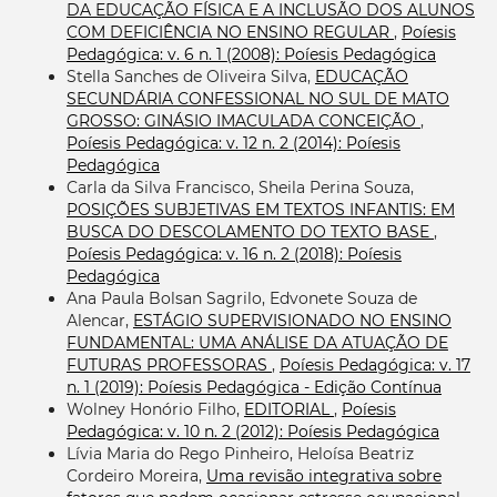
DA EDUCAÇÃO FÍSICA E A INCLUSÃO DOS ALUNOS
COM DEFICIÊNCIA NO ENSINO REGULAR
,
Poíesis
Pedagógica: v. 6 n. 1 (2008): Poíesis Pedagógica
Stella Sanches de Oliveira Silva,
EDUCAÇÃO
SECUNDÁRIA CONFESSIONAL NO SUL DE MATO
GROSSO: GINÁSIO IMACULADA CONCEIÇÃO
,
Poíesis Pedagógica: v. 12 n. 2 (2014): Poíesis
Pedagógica
Carla da Silva Francisco, Sheila Perina Souza,
POSIÇÕES SUBJETIVAS EM TEXTOS INFANTIS: EM
BUSCA DO DESCOLAMENTO DO TEXTO BASE
,
Poíesis Pedagógica: v. 16 n. 2 (2018): Poíesis
Pedagógica
Ana Paula Bolsan Sagrilo, Edvonete Souza de
Alencar,
ESTÁGIO SUPERVISIONADO NO ENSINO
FUNDAMENTAL: UMA ANÁLISE DA ATUAÇÃO DE
FUTURAS PROFESSORAS
,
Poíesis Pedagógica: v. 17
n. 1 (2019): Poíesis Pedagógica - Edição Contínua
Wolney Honório Filho,
EDITORIAL
,
Poíesis
Pedagógica: v. 10 n. 2 (2012): Poíesis Pedagógica
Lívia Maria do Rego Pinheiro, Heloísa Beatriz
Cordeiro Moreira,
Uma revisão integrativa sobre