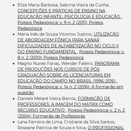
Eliza Maria Barbosa, Sabrina Vieira da Cunha,
CONCEPÇÕES E PRÁTICAS DE ENSINO NA
EDUCAÇÃO INFANTIL: PSICOLOGIA E EDUCAÇÃO
,
Poíesis Pedagógica: v. 9 n. 2 (2011): Poíesis
Pedagógica
Maria Inês de Souza Vitorino Justino,
UTILIZAÇÃO
DE ABORDAGEM FÔNICA PARA SANAR
DIFICULDADES DE ALFABETIZAÇÃO NO CICLO II
DO ENSINO FUNDAMENTAL
,
Poíesis Pedagógica: v.
8 n. 2 (2010): Poíesis Pedagógica
Magno Nunes Farias, Wender Faleiro,
PANORAMA
DE PRODUÇÕES NOS CURSOS DE PÓS
GRADUAÇÃO SOBRE AS LICENCIATURAS EM
EDUCAÇÃO DO CAMPO NO BRASIL (1996-2016)
,
Poíesis Pedagógica: v. 14 n. 2 (2016): A formação em
questão
Daniela Melaré Vieira Barros,
FORMAÇÃO DE
PROFESSORES: A IMAGEM DO MATRIX COMO
RECURSO EDUCATIVO
,
Poíesis Pedagógica: v. 2 n. 2
(2004): Formação de Professores
Lana Ferreira de Lima, Cristiane da Silva Santos,
Roseane Patrícia de Souza e Silva,
O PROFISSIONAL