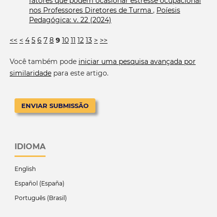
fatores que podem ocasionar estresse ocupacional
nos Professores Diretores de Turma
,
Poíesis
Pedagógica: v. 22 (2024)
<<
<
4
5
6
7
8
9
10
11
12
13
>
>>
Você também pode
iniciar uma pesquisa avançada por
similaridade
para este artigo.
ENVIAR SUBMISSÃO
IDIOMA
English
Español (España)
Português (Brasil)