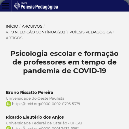
INÍCIO
/
ARQUIVOS
/
V. 19 N. EDIÇÃO CONTÍNUA (2021): POÍESIS PEDAGÓGICA
/
ARTIGOS
Psicologia escolar e formação
de professores em tempo de
pandemia de COVID-19
Bruno Rissatto Pereira
Universidade do Oeste Paulista
https://orcid.org/0000-0002-8796-5379
Ricardo Eleutério dos Anjos
Universidade Federal de Catalão - UFCAT
https://orcid.org/0000-0001-7432-556X