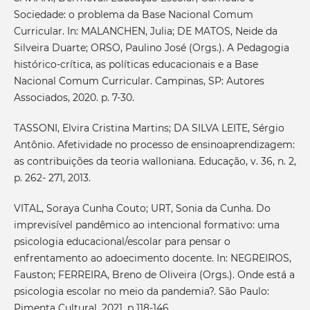
Sociedade: o problema da Base Nacional Comum
Curricular. In: MALANCHEN, Julia; DE MATOS, Neide da
Silveira Duarte; ORSO, Paulino José (Orgs.). A Pedagogia
histórico-crítica, as políticas educacionais e a Base
Nacional Comum Curricular. Campinas, SP: Autores
Associados, 2020. p. 7-30.
TASSONI, Elvira Cristina Martins; DA SILVA LEITE, Sérgio
Antônio. Afetividade no processo de ensinoaprendizagem:
as contribuições da teoria walloniana. Educação, v. 36, n. 2,
p. 262- 271, 2013.
VITAL, Soraya Cunha Couto; URT, Sonia da Cunha. Do
imprevisível pandêmico ao intencional formativo: uma
psicologia educacional/escolar para pensar o
enfrentamento ao adoecimento docente. In: NEGREIROS,
Fauston; FERREIRA, Breno de Oliveira (Orgs.). Onde está a
psicologia escolar no meio da pandemia?. São Paulo:
Pimenta Cultural, 2021, p 118-146.