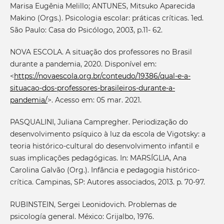
Marisa Eugênia Melillo; ANTUNES, Mitsuko Aparecida
Makino (Orgs.). Psicologia escolar: práticas críticas. 1ed.
São Paulo: Casa do Psicólogo, 2003, p.11- 62.
NOVA ESCOLA. A situação dos professores no Brasil
durante a pandemia, 2020. Disponível em:
<
https://novaescola.org.br/conteudo/19386/qual-e-a-
situacao-dos-professores-brasileiros-durante-a-
pandemia/
>. Acesso em: 05 mar. 2021.
PASQUALINI, Juliana Campregher. Periodização do
desenvolvimento psíquico à luz da escola de Vigotsky: a
teoria histórico-cultural do desenvolvimento infantil e
suas implicações pedagógicas. In: MARSÍGLIA, Ana
Carolina Galvão (Org.). Infância e pedagogia histórico-
crítica. Campinas, SP: Autores associados, 2013. p. 70-97.
RUBINSTEIN, Sergei Leonidovich. Problemas de
psicología general. México: Grijalbo, 1976.