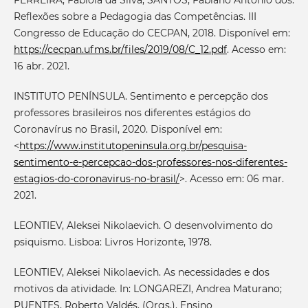
FERREIRA, Fabíola da Silva; SANTOS, Fabiano Antonio dos.
Reflexões sobre a Pedagogia das Competências. III
Congresso de Educação do CECPAN, 2018. Disponível em:
https://cecpan.ufms.br/files/2019/08/C_12.pdf
. Acesso em:
16 abr. 2021.
INSTITUTO PENÍNSULA. Sentimento e percepção dos
professores brasileiros nos diferentes estágios do
Coronavírus no Brasil, 2020. Disponível em:
<
https://www.institutopeninsula.org.br/pesquisa-
sentimento-e-percepcao-dos-professores-nos-diferentes-
estagios-do-coronavirus-no-brasil/
>. Acesso em: 06 mar.
2021.
LEONTIEV, Aleksei Nikolaevich. O desenvolvimento do
psiquismo. Lisboa: Livros Horizonte, 1978.
LEONTIEV, Aleksei Nikolaevich. As necessidades e dos
motivos da atividade. In: LONGAREZI, Andrea Maturano;
PUENTES, Roberto Valdés. (Orgs.). Ensino