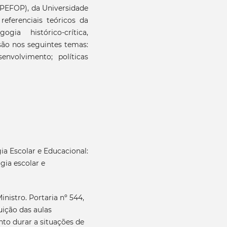
EPEFOP), da Universidade
eferenciais teóricos da
gia histórico-crítica,
são nos seguintes temas:
envolvimento; políticas
a Escolar e Educacional:
gia escolar e
nistro. Portaria nº 544,
uição das aulas
nto durar a situações de