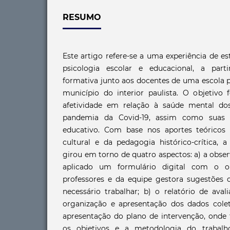
RESUMO
Este artigo refere-se a uma experiência de e
psicologia escolar e educacional, a par
formativa junto aos docentes de uma escola 
município do interior paulista. O objetivo 
afetividade em relação à saúde mental dos
pandemia da Covid-19, assim como suas i
educativo. Com base nos aportes teóricos d
cultural e da pedagogia histórico-crítica, 
girou em torno de quatro aspectos: a) a obser
aplicado um formulário digital com o ob
professores e da equipe gestora sugestões
necessário trabalhar; b) o relatório de aval
organização e apresentação dos dados colet
apresentação do plano de intervenção, onde 
os objetivos e a metodologia do trabalh