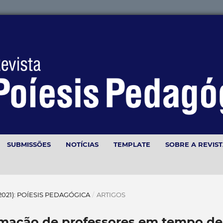
SUBMISSÕES
NOTÍCIAS
TEMPLATE
SOBRE A REVIS
(2021): POÍESIS PEDAGÓGICA
/
ARTIGOS
ormação de professores em tempo de