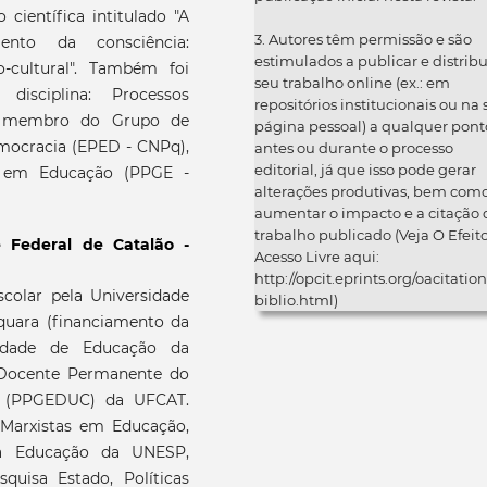
 científica intitulado "A
3. Autores têm permissão e são
ento da consciência:
estimulados a publicar e distribu
o-cultural". Também foi
seu trabalho online (ex.: em
disciplina: Processos
repositórios institucionais ou na
 é membro do Grupo de
página pessoal) a qualquer pont
emocracia (EPED - CNPq),
antes ou durante o processo
editorial, já que isso pode gerar
o em Educação (PPGE -
alterações produtivas, bem com
aumentar o impacto e a citação 
trabalho publicado (Veja O Efeit
e Federal de Catalão -
Acesso Livre aqui:
http://opcit.eprints.org/oacitation
colar pela Universidade
biblio.html)
quara (financiamento da
uldade de Educação da
 Docente Permanente do
 (PPGEDUC) da UFCAT.
Marxistas em Educação,
da Educação da UNESP,
uisa Estado, Políticas