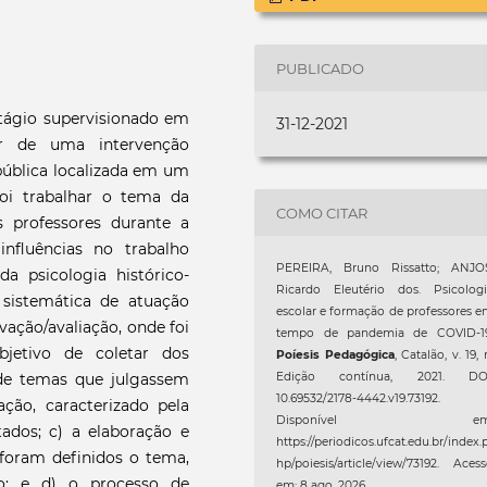
PUBLICADO
stágio supervisionado em
31-12-2021
tir de uma intervenção
pública localizada em um
foi trabalhar o tema da
COMO CITAR
 professores durante a
nfluências no trabalho
PEREIRA, Bruno Rissatto; ANJOS
a psicologia histórico-
Ricardo Eleutério dos. Psicologi
a sistemática de atuação
escolar e formação de professores 
vação/avaliação, onde foi
tempo de pandemia de COVID-19
jetivo de coletar dos
Poíesis Pedagógica
, Catalão, v. 19, 
 de temas que julgassem
Edição contínua, 2021. DOI
10.69532/2178-4442.v19.73192.
iação, caracterizado pela
Disponível em
ados; c) a elaboração e
https://periodicos.ufcat.edu.br/index.
foram definidos o tema,
hp/poiesis/article/view/73192. Aces
o; e d) o processo de
em: 8 ago. 2026.