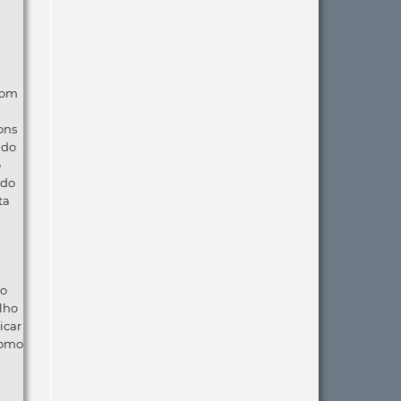
com
ons
ndo
o
 do
ta
ão
lho
icar
como