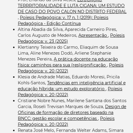
TERRRITORIALIDADE E LUTA CIGANA: UM ESTUDO
DE CASO DO POVO CALON NO DISTRITO FEDERAL
,
Poíesis Pedagógica: v. 17 n. 1 (2019): Poíesis
Pedagógica - Edição Contínua
Altina Abadia da Silva, Aparecida Carneiro Pires,
Carlos Augusto de Medeiros,
Apresentação
,
Poíesis
Pedagógica: v. 23 (2025)
Klertianny Teixeira do Carmo, Eliaquim de Sousa
Lima, Aline Menezes Dodó, Arliene Stephanie
Menezes Pereira,
A prática docente na educação
física: caminhos para sua (res)significação
,
Poíesis
Pedagógica: v. 20 (2022)
Klesia de Andrade Matias, Eduardo Moresi, Pricila
Kohls-Santos,
Tendências em inteligência artificial e
educação híbrida: um estudo exploratório
,
Poíesis
Pedagógica: v. 20 (2022)
Cristiane Nobre Nunes, Marilene Santana dos Santos
Garcia, Roseli Trevisan Marques de Souza,
Design de
Oficinas de formação de diretores baseado na
BNCC: gestão escolar e competências
,
Poíesis
Pedagógica: v. 20 (2022)
Renata José Melo, Fernanda Welter Adams, Simara