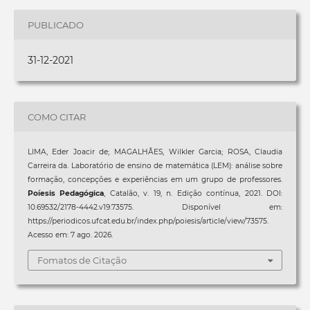
PUBLICADO
31-12-2021
COMO CITAR
LIMA, Eder Joacir de; MAGALHÃES, Wilkler Garcia; ROSA, Claudia
Carreira da. Laboratório de ensino de matemática (LEM): análise sobre
formação, concepções e experiências em um grupo de professores.
Poíesis Pedagógica
, Catalão, v. 19, n. Edição contínua, 2021. DOI:
10.69532/2178-4442.v19.73575. Disponível em:
https://periodicos.ufcat.edu.br/index.php/poiesis/article/view/73575.
Acesso em: 7 ago. 2026.
Fomatos de Citação