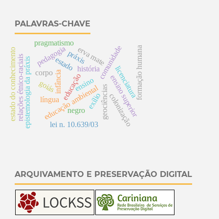
PALAVRAS-CHAVE
pragmatismo
comunidade
pedagogia
formação humana
erva mate
estado do conhecimento
práxis
relações étnico-raciais
estado
epistemologia da práxis
licenciatura
história
corpo
infância
educação
ensino superior
ensino
goiás
educação ambiental
geociências
exílio
colonização
língua
negro
lei n. 10.639/03
ARQUIVAMENTO E PRESERVAÇÃO DIGITAL