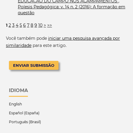
EDUCAÇÃO DO CAMPO NOS ACAMPAMENTOS
,
Poíesis Pedagógica: v. 14 n. 2 (2016): A formação em
questão
1
2
3
4
5
6
7
8
9
10
>
>>
Você também pode
iniciar uma pesquisa avançada por
similaridade
para este artigo.
ENVIAR SUBMISSÃO
IDIOMA
English
Español (España)
Português (Brasil)