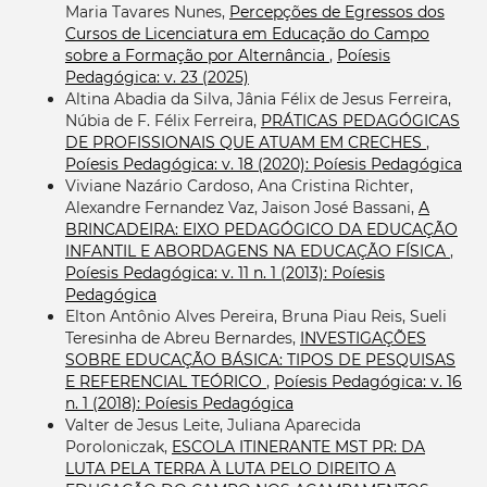
Maria Tavares Nunes,
Percepções de Egressos dos
Cursos de Licenciatura em Educação do Campo
sobre a Formação por Alternância
,
Poíesis
Pedagógica: v. 23 (2025)
Altina Abadia da Silva, Jânia Félix de Jesus Ferreira,
Núbia de F. Félix Ferreira,
PRÁTICAS PEDAGÓGICAS
DE PROFISSIONAIS QUE ATUAM EM CRECHES
,
Poíesis Pedagógica: v. 18 (2020): Poíesis Pedagógica
Viviane Nazário Cardoso, Ana Cristina Richter,
Alexandre Fernandez Vaz, Jaison José Bassani,
A
BRINCADEIRA: EIXO PEDAGÓGICO DA EDUCAÇÃO
INFANTIL E ABORDAGENS NA EDUCAÇÃO FÍSICA
,
Poíesis Pedagógica: v. 11 n. 1 (2013): Poíesis
Pedagógica
Elton Antônio Alves Pereira, Bruna Piau Reis, Sueli
Teresinha de Abreu Bernardes,
INVESTIGAÇÕES
SOBRE EDUCAÇÃO BÁSICA: TIPOS DE PESQUISAS
E REFERENCIAL TEÓRICO
,
Poíesis Pedagógica: v. 16
n. 1 (2018): Poíesis Pedagógica
Valter de Jesus Leite, Juliana Aparecida
Poroloniczak,
ESCOLA ITINERANTE MST PR: DA
LUTA PELA TERRA À LUTA PELO DIREITO A