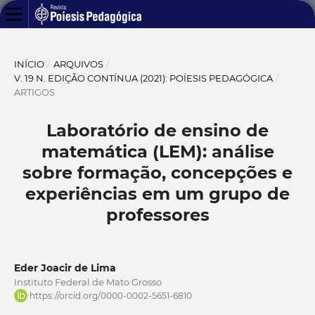
INÍCIO
/
ARQUIVOS
/
V. 19 N. EDIÇÃO CONTÍNUA (2021): POÍESIS PEDAGÓGICA
/
ARTIGOS
Laboratório de ensino de
matemática (LEM): análise
sobre formação, concepções e
experiências em um grupo de
professores
Eder Joacir de Lima
Instituto Federal de Mato Grosso
https://orcid.org/0000-0002-5651-6810