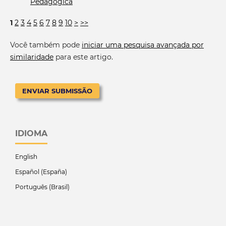
Pedagógica
1
2
3
4
5
6
7
8
9
10
>
>>
Você também pode
iniciar uma pesquisa avançada por
similaridade
para este artigo.
ENVIAR SUBMISSÃO
IDIOMA
English
Español (España)
Português (Brasil)