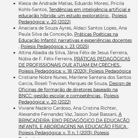
Klesia de Andrade Matias, Eduardo Moresi, Pricila
Kohls-Santos,
Tendências em inteligência artificial e
educação híbrida: um estudo exploratório
,
Poíesis
Pedagógica: v. 20 (2022)
Anaciara de Souza Ayres, Aldaci Santos Lopes, Ana
Paula Silva da Conceição,
Práticas Poéticas na
Educação Infantil: narrativas e experiências docentes
,
Poíesis Pedagógica: v. 23 (2025)
Altina Abadia da Silva, Jânia Félix de Jesus Ferreira,
Núbia de F. Félix Ferreira,
PRÁTICAS PEDAGÓGICAS
DE PROFISSIONAIS QUE ATUAM EM CRECHES
,
Poíesis Pedagógica: v. 18 (2020): Poíesis Pedagógica
Cristiane Nobre Nunes, Marilene Santana dos Santos
Garcia, Roseli Trevisan Marques de Souza,
Design de
Oficinas de formação de diretores baseado na
BNCC: gestão escolar e competências
,
Poíesis
Pedagógica: v. 20 (2022)
Viviane Nazário Cardoso, Ana Cristina Richter,
Alexandre Fernandez Vaz, Jaison José Bassani,
A
BRINCADEIRA: EIXO PEDAGÓGICO DA EDUCAÇÃO
INFANTIL E ABORDAGENS NA EDUCAÇÃO FÍSICA
,
Poíesis Pedagógica: v. 11 n. 1 (2013): Poíesis