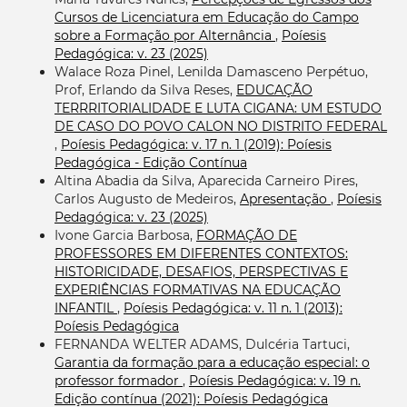
Cursos de Licenciatura em Educação do Campo
sobre a Formação por Alternância
,
Poíesis
Pedagógica: v. 23 (2025)
Walace Roza Pinel, Lenilda Damasceno Perpétuo,
Prof, Erlando da Silva Reses,
EDUCAÇÃO
TERRRITORIALIDADE E LUTA CIGANA: UM ESTUDO
DE CASO DO POVO CALON NO DISTRITO FEDERAL
,
Poíesis Pedagógica: v. 17 n. 1 (2019): Poíesis
Pedagógica - Edição Contínua
Altina Abadia da Silva, Aparecida Carneiro Pires,
Carlos Augusto de Medeiros,
Apresentação
,
Poíesis
Pedagógica: v. 23 (2025)
Ivone Garcia Barbosa,
FORMAÇÃO DE
PROFESSORES EM DIFERENTES CONTEXTOS:
HISTORICIDADE, DESAFIOS, PERSPECTIVAS E
EXPERIÊNCIAS FORMATIVAS NA EDUCAÇÃO
INFANTIL
,
Poíesis Pedagógica: v. 11 n. 1 (2013):
Poíesis Pedagógica
FERNANDA WELTER ADAMS, Dulcéria Tartuci,
Garantia da formação para a educação especial: o
professor formador
,
Poíesis Pedagógica: v. 19 n.
Edição contínua (2021): Poíesis Pedagógica