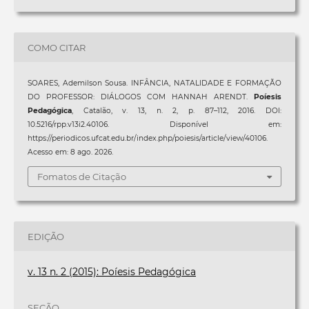
COMO CITAR
SOARES, Ademilson Sousa. INFÂNCIA, NATALIDADE E FORMAÇÃO
DO PROFESSOR: DIÁLOGOS COM HANNAH ARENDT.
Poíesis
Pedagógica
, Catalão, v. 13, n. 2, p. 87–112, 2016. DOI:
10.5216/rpp.v13i2.40106. Disponível em:
https://periodicos.ufcat.edu.br/index.php/poiesis/article/view/40106.
Acesso em: 8 ago. 2026.
Fomatos de Citação
EDIÇÃO
v. 13 n. 2 (2015): Poíesis Pedagógica
SEÇÃO