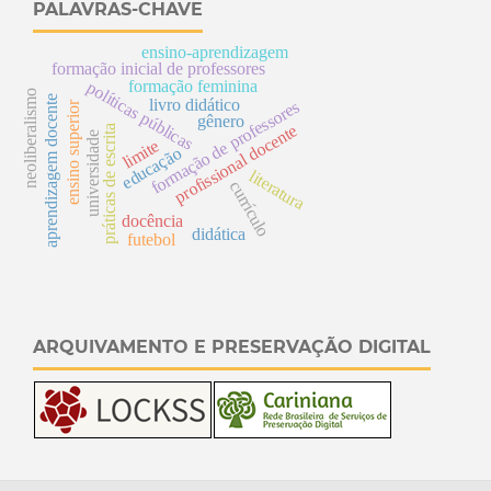
PALAVRAS-CHAVE
ensino-aprendizagem
formação inicial de professores
formação feminina
p
o
lític
a
s
ú
b
lic
a
neoliberalismo
aprendizagem docente
livro didático
s
ensino superior
p
s
gênero
e
práticas de escrita
universidade
limite
e
educação
f
o
r
m
a
ç
ã
o
d
p
r
o
f
e
s
s
o
r
e
p
r
o
fi
s
si
o
n
al
d
o
c
e
nt
literatura
currículo
docência
didática
futebol
ARQUIVAMENTO E PRESERVAÇÃO DIGITAL