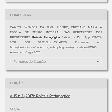
COMO CITAR
CAIXETA, WENDER DA SILVA; RIBEIRO, CRISTIANE MARIA. A
ESCOLA DE TEMPO INTEGRAL NAS PERCEPÇÕES DOS
PROFESSORES.
Poíesis Pedagógica
, Catalão, v. 15, n. 1, p. 107–124,
2018. DOI: 10.5216/rpp.v15i1.47760. Disponível em:
https://periodicos.ufcat.edu.br/index.php/poiesis/article/view/47760.
Acesso em: 6 ago. 2026.
Fomatos de Citação
EDIÇÃO
v. 15 n. 1 (2017): Poíesis Pedagógica
SEÇÃO