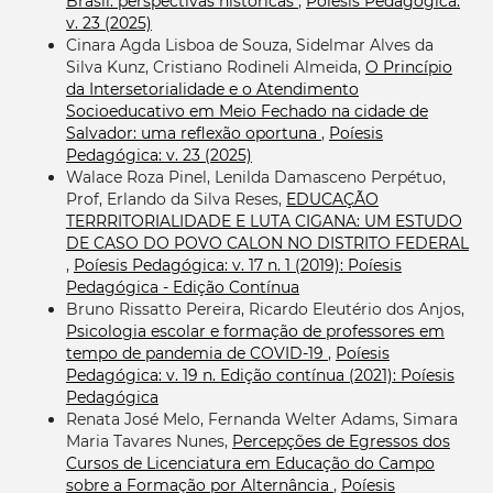
Brasil: perspectivas históricas
,
Poíesis Pedagógica:
v. 23 (2025)
Cinara Agda Lisboa de Souza, Sidelmar Alves da
Silva Kunz, Cristiano Rodineli Almeida,
O Princípio
da Intersetorialidade e o Atendimento
Socioeducativo em Meio Fechado na cidade de
Salvador: uma reflexão oportuna
,
Poíesis
Pedagógica: v. 23 (2025)
Walace Roza Pinel, Lenilda Damasceno Perpétuo,
Prof, Erlando da Silva Reses,
EDUCAÇÃO
TERRRITORIALIDADE E LUTA CIGANA: UM ESTUDO
DE CASO DO POVO CALON NO DISTRITO FEDERAL
,
Poíesis Pedagógica: v. 17 n. 1 (2019): Poíesis
Pedagógica - Edição Contínua
Bruno Rissatto Pereira, Ricardo Eleutério dos Anjos,
Psicologia escolar e formação de professores em
tempo de pandemia de COVID-19
,
Poíesis
Pedagógica: v. 19 n. Edição contínua (2021): Poíesis
Pedagógica
Renata José Melo, Fernanda Welter Adams, Simara
Maria Tavares Nunes,
Percepções de Egressos dos
Cursos de Licenciatura em Educação do Campo
sobre a Formação por Alternância
,
Poíesis