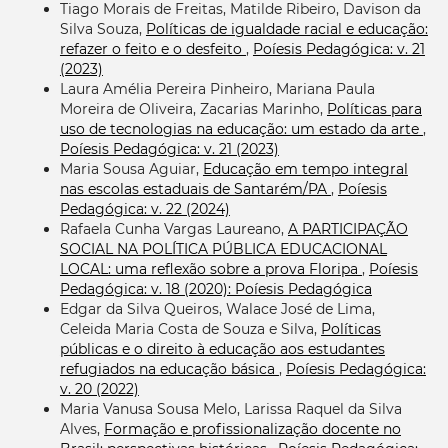
Tiago Morais de Freitas, Matilde Ribeiro, Davison da
Silva Souza,
Políticas de igualdade racial e educação:
refazer o feito e o desfeito
,
Poíesis Pedagógica: v. 21
(2023)
Laura Amélia Pereira Pinheiro, Mariana Paula
Moreira de Oliveira, Zacarias Marinho,
Políticas para
uso de tecnologias na educação: um estado da arte
,
Poíesis Pedagógica: v. 21 (2023)
Maria Sousa Aguiar,
Educação em tempo integral
nas escolas estaduais de Santarém/PA
,
Poíesis
Pedagógica: v. 22 (2024)
Rafaela Cunha Vargas Laureano,
A PARTICIPAÇÃO
SOCIAL NA POLÍTICA PÚBLICA EDUCACIONAL
LOCAL: uma reflexão sobre a prova Floripa
,
Poíesis
Pedagógica: v. 18 (2020): Poíesis Pedagógica
Edgar da Silva Queiros, Walace José de Lima,
Celeida Maria Costa de Souza e Silva,
Políticas
públicas e o direito à educação aos estudantes
refugiados na educação básica
,
Poíesis Pedagógica:
v. 20 (2022)
Maria Vanusa Sousa Melo, Larissa Raquel da Silva
Alves,
Formação e profissionalização docente no