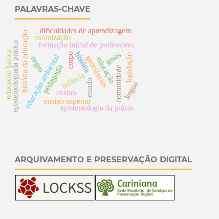
PALAVRAS-CHAVE
dificuldades de aprendizagem
história da educação
colonização
epistemologiada prática
formação inicial de professores
educação básica
história
goiás
corpo
legislação
educação ambiental
geociências
negro
educação
pedagogia
comunidade
infância
estado
língua
ensino
ensino superior
epistemologia da práxis
ARQUIVAMENTO E PRESERVAÇÃO DIGITAL