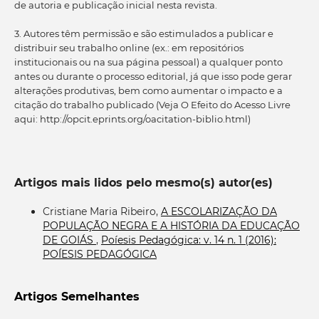
de autoria e publicação inicial nesta revista.
3. Autores têm permissão e são estimulados a publicar e
distribuir seu trabalho online (ex.: em repositórios
institucionais ou na sua página pessoal) a qualquer ponto
antes ou durante o processo editorial, já que isso pode gerar
alterações produtivas, bem como aumentar o impacto e a
citação do trabalho publicado (Veja O Efeito do Acesso Livre
aqui: http://opcit.eprints.org/oacitation-biblio.html)
Artigos mais lidos pelo mesmo(s) autor(es)
Cristiane Maria Ribeiro,
A ESCOLARIZAÇÃO DA
POPULAÇÃO NEGRA E A HISTÓRIA DA EDUCAÇÃO
DE GOIÁS
,
Poíesis Pedagógica: v. 14 n. 1 (2016):
POÍESIS PEDAGÓGICA
Artigos Semelhantes