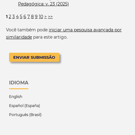
Pedagógica: v. 23 (2025)
1
2
3
4
5
6
7
8
9
10
>
>>
Você também pode
iniciar uma pesquisa avançada por
similaridade
para este artigo.
ENVIAR SUBMISSÃO
IDIOMA
English
Español (España)
Português (Brasil)