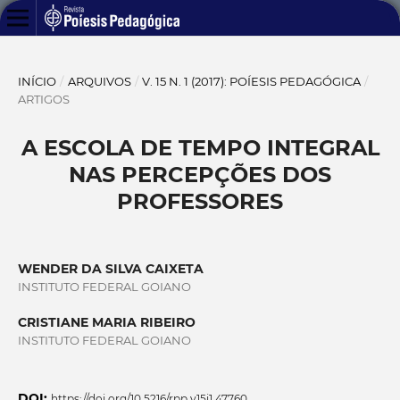
INÍCIO
/
ARQUIVOS
/
V. 15 N. 1 (2017): POÍESIS PEDAGÓGICA
/
ARTIGOS
A ESCOLA DE TEMPO INTEGRAL
NAS PERCEPÇÕES DOS
PROFESSORES
WENDER DA SILVA CAIXETA
INSTITUTO FEDERAL GOIANO
CRISTIANE MARIA RIBEIRO
INSTITUTO FEDERAL GOIANO
DOI:
https://doi.org/10.5216/rpp.v15i1.47760