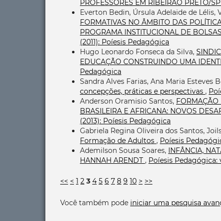
PROFESSORES EM RIBEIRÃO PRETO/S
Everton Bedin, Úrsula Adelaide de Lélis, 
FORMATIVAS NO ÂMBITO DAS POLÍTIC
PROGRAMA INSTITUCIONAL DE BOLSAS 
(2011): Poíesis Pedagógica
Hugo Leonardo Fonseca da Silva,
SINDI
EDUCAÇÃO CONSTRUINDO UMA IDENTI
Pedagógica
Sandra Alves Farias, Ana Maria Esteves 
concepções, práticas e perspectivas
,
Poí
Anderson Oramisio Santos,
FORMAÇÃO D
BRASILEIRA E AFRICANA: NOVOS DESA
(2013): Poíesis Pedagógica
Gabriela Regina Oliveira dos Santos, Joil
Formação de Adultos
,
Poíesis Pedagógic
Ademilson Sousa Soares,
INFÂNCIA, N
HANNAH ARENDT
,
Poíesis Pedagógica: v
<<
<
1
2
3
4
5
6
7
8
9
10
>
>>
Você também pode
iniciar uma pesquisa avan