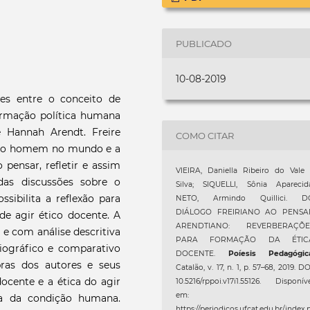
PUBLICADO
10-08-2019
ões entre o conceito de
ormação política humana
 Hannah Arendt. Freire
COMO CITAR
l do homem no mundo e a
pensar, refletir e assim
VIEIRA, Daniella Ribeiro do Vale
 das discussões sobre o
Silva; SIQUELLI, Sônia Aparecida
ssibilita a reflexão para
NETO, Armindo Quillici. D
DIÁLOGO FREIRIANO AO PENSA
e agir ético docente. A
ARENDTIANO: REVERBERAÇÕE
 e com análise descritiva
PARA FORMAÇÃO DA ÉTIC
liográfico e comparativo
DOCENTE.
Poíesis Pedagógic
bras dos autores e seus
Catalão, v. 17, n. 1, p. 57–68, 2019. DO
docente e a ética do agir
10.5216/rppoi.v17i1.55126. Disponív
em:
ca da condição humana.
https://periodicos.ufcat.edu.br/index.