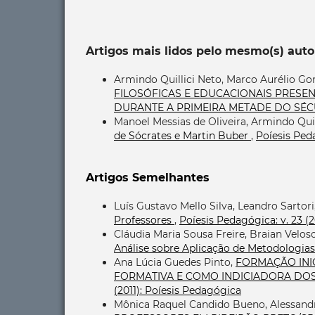
Artigos mais lidos pelo mesmo(s) auto
Armindo Quillici Neto, Marco Aurélio Go
FILOSÓFICAS E EDUCACIONAIS PRESE
DURANTE A PRIMEIRA METADE DO SÉ
Manoel Messias de Oliveira, Armindo Quil
de Sócrates e Martin Buber
,
Poíesis Peda
Artigos Semelhantes
Luís Gustavo Mello Silva, Leandro Sartori
Professores
,
Poíesis Pedagógica: v. 23 (
Cláudia Maria Sousa Freire, Braian Velos
Análise sobre Aplicação de Metodologias
Ana Lúcia Guedes Pinto,
FORMAÇÃO INIC
FORMATIVA E COMO INDICIADORA DO
(2011): Poíesis Pedagógica
Mônica Raquel Candido Bueno, Alessand