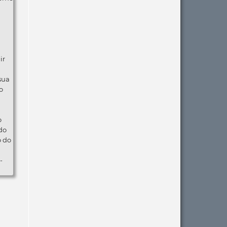
ir
 sua
o
o
do
o do
-