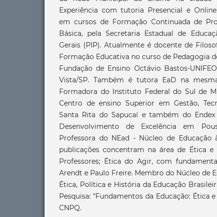
Experiência com tutoria Presencial e Online
em cursos de Formação Continuada de Pro
Básica, pela Secretaria Estadual de Educa
Gerais (PIP). Atualmente é docente de Filoso
Formação Educativa no curso de Pedagogia do
Fundação de Ensino Octávio Bastos-UNIFE
Vista/SP. Também é tutora EaD na mesma i
Formadora do Instituto Federal do Sul de Mi
Centro de ensino Superior em Gestão, Te
Santa Rita do Sapucaí e também do Endex 
Desenvolvimento de Excelência em Po
Professora do NEad - Núcleo de Educação à
publicações concentram na área de Ética e
Professores; Ética do Agir, com fundament
Arendt e Paulo Freire. Membro do Núcleo de E
Ética, Política e História da Educação Brasile
Pesquisa: "Fundamentos da Educação: Ética e 
CNPQ.