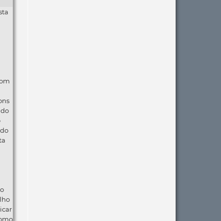
sta
com
ons
ndo
o
 do
ta
ão
lho
icar
como