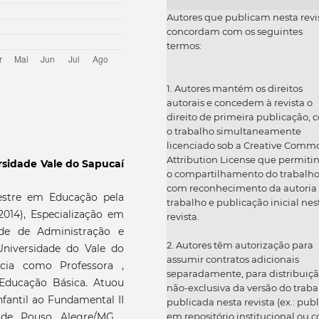
Autores que publicam nesta revi
concordam com os seguintes
termos:
1. Autores mantém os direitos
autorais e concedem à revista o
direito de primeira publicação, 
o trabalho simultaneamente
licenciado sob a Creative Comm
Attribution License que permiti
rsidade Vale do Sapucaí
o compartilhamento do trabalh
com reconhecimento da autoria
Mestre em Educação pela
trabalho e publicação inicial nes
014), Especialização em
revista.
ade de Administração e
2. Autores têm autorização para
Universidade do Vale do
assumir contratos adicionais
ncia como Professora ,
separadamente, para distribuiç
 Educação Básica. Atuou
não-exclusiva da versão do traba
antil ao Fundamental II
publicada nesta revista (ex.: publ
em repositório institucional ou 
 de Pouso Alegre/MG .