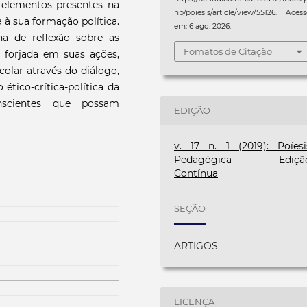
s, elementos presentes na
hp/poiesis/article/view/55126. Aces
 à sua formação política.
em: 6 ago. 2026.
a de reflexão sobre as
Fomatos de Citação
r forjada em suas ações,
colar através do diálogo,
ético-crítica-política da
scientes que possam
EDIÇÃO
v. 17 n. 1 (2019): Poíesi
Pedagógica - Ediçã
Contínua
SEÇÃO
ARTIGOS
LICENÇA