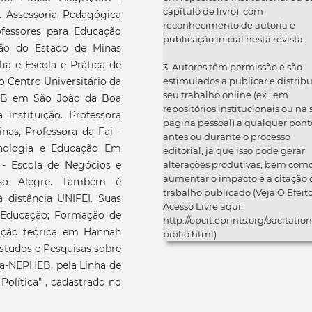
capítulo de livro), com
. Assessoria Pedagógica
reconhecimento de autoria e
fessores para Educação
publicação inicial nesta revista.
ção do Estado de Minas
fia e Escola e Prática de
3. Autores têm permissão e são
estimulados a publicar e distribu
 Centro Universitário da
seu trabalho online (ex.: em
OB em São João da Boa
repositórios institucionais ou na
nstituição. Professora
página pessoal) a qualquer pont
nas, Professora da Fai -
antes ou durante o processo
cnologia e Educação Em
editorial, já que isso pode gerar
alterações produtivas, bem com
- Escola de Negócios e
aumentar o impacto e a citação 
uso Alegre. Também é
trabalho publicado (Veja O Efeit
 distância UNIFEI. Suas
Acesso Livre aqui:
 Educação; Formação de
http://opcit.eprints.org/oacitation
ação teórica em Hannah
biblio.html)
studos e Pesquisas sobre
ira-NEPHEB, pela Linha de
Política" , cadastrado no