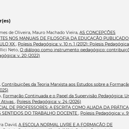
r(es)
mes de Oliveira, Mauro Machado Vieira,
AS CONCEPÇÕES
NTES NOS MANUAIS DE FILOSOFIA DA EDUCAÇÃO PUBLICADO
CULO XX
,
Poíesis Pedagógica: v. 10 n. 1 (2012): Poíesis Pedagógica
lici Neto,
O diálogo como instrumento pedagógico: contribuiç
gógica: v. 20 (2022)
,
Contribuições da Teoria Marxista aos Estudos sobre a Formaçã
2025)
o,
Formação Continuada e o Papel da Supervisão Pedagógica: 
 Ativas
,
Poíesis Pedagógica: v. 24 (2026)
IAL DE PROFESSORES: A ESCRITA COMO ALIADA DA PRÁTICA
S SENTIDOS DO TRABALHO DOCENTE
,
Poíesis Pedagógica: v. 9 
ra David,
A ESCOLA NORMAL LIVRE E A FORMAÇÃO DE