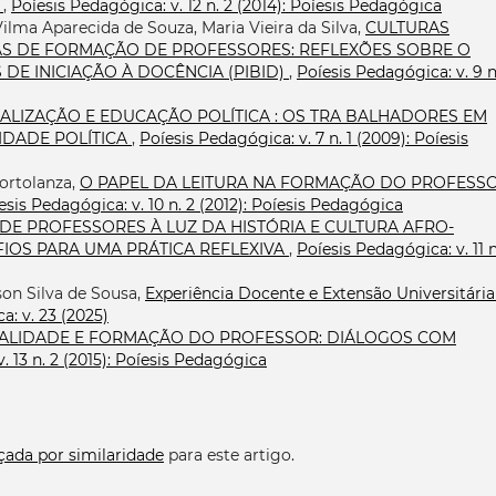
P
,
Poíesis Pedagógica: v. 12 n. 2 (2014): Poíesis Pedagógica
Vilma Aparecida de Souza, Maria Vieira da Silva,
CULTURAS
AS DE FORMAÇÃO DE PROFESSORES: REFLEXÕES SOBRE O
DE INICIAÇÃO À DOCÊNCIA (PIBID)
,
Poíesis Pedagógica: v. 9 n.
CALIZAÇÃO E EDUCAÇÃO POLÍTICA : OS TRA BALHADORES EM
DADE POLÍTICA
,
Poíesis Pedagógica: v. 7 n. 1 (2009): Poíesis
Bortolanza,
O PAPEL DA LEITURA NA FORMAÇÃO DO PROFESSO
esis Pedagógica: v. 10 n. 2 (2012): Poíesis Pedagógica
E PROFESSORES À LUZ DA HISTÓRIA E CULTURA AFRO-
FIOS PARA UMA PRÁTICA REFLEXIVA
,
Poíesis Pedagógica: v. 11 n
son Silva de Sousa,
Experiência Docente e Extensão Universitária
a: v. 23 (2025)
ATALIDADE E FORMAÇÃO DO PROFESSOR: DIÁLOGOS COM
. 13 n. 2 (2015): Poíesis Pedagógica
çada por similaridade
para este artigo.