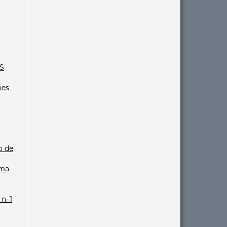
S
ões
o de
Uma
n. 1