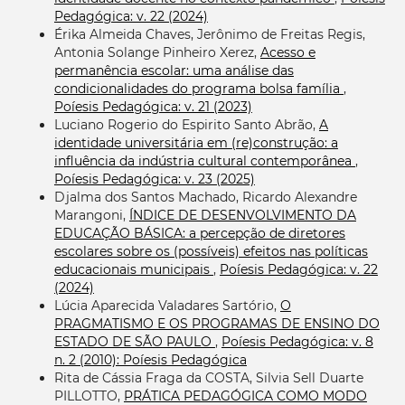
Pedagógica: v. 22 (2024)
Érika Almeida Chaves, Jerônimo de Freitas Regis,
Antonia Solange Pinheiro Xerez,
Acesso e
permanência escolar: uma análise das
condicionalidades do programa bolsa família
,
Poíesis Pedagógica: v. 21 (2023)
Luciano Rogerio do Espirito Santo Abrão,
A
identidade universitária em (re)construção: a
influência da indústria cultural contemporânea
,
Poíesis Pedagógica: v. 23 (2025)
Djalma dos Santos Machado, Ricardo Alexandre
Marangoni,
ÍNDICE DE DESENVOLVIMENTO DA
EDUCAÇÃO BÁSICA: a percepção de diretores
escolares sobre os (possíveis) efeitos nas políticas
educacionais municipais
,
Poíesis Pedagógica: v. 22
(2024)
Lúcia Aparecida Valadares Sartório,
O
PRAGMATISMO E OS PROGRAMAS DE ENSINO DO
ESTADO DE SÃO PAULO
,
Poíesis Pedagógica: v. 8
n. 2 (2010): Poíesis Pedagógica
Rita de Cássia Fraga da COSTA, Silvia Sell Duarte
PILLOTTO,
PRÁTICA PEDAGÓGICA COMO MODO