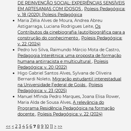
DE REINVENÇÃO SOCIAL: EXPERIÊNCIAS SENSÍVEIS
EM ARTESANIAS COM IDOSOS
,
Poíesis Pedagógica:
v. 18 (2020): Poíesis Pedagógica
Maria Zélia Alves de Moura, Andrea Abreu
Astigarraga, Luciana Rodrigues Leite,
Os
Contributos da cinebiografia (auto)biográfica para a
construção do conhecimento
,
Poíesis Pedagógica:
v. 22 (2024)
Pedro Ivo Silva, Raimundo Márcio Mota de Castro,
Pedagogia Interétnica: uma proposta de formação
humana antirracista e multicultural
,
Poíesis
Pedagógica: v. 20 (2022)
Higo Gabriel Santos Alves, Sylvana de Oliveira
Bernardi Noleto,
Migração estudantil interestadual
na Universidade Federal de Goiás
,
Poíesis
Pedagógica: v. 23 (2025)
Manuel Mfinda Pedro Marques, Joana Elisa Rower,
Maria Alda de Sousa Alves,
A relevância do
Programa Residência Pedagógica na formação
docente
,
Poíesis Pedagógica: v. 22 (2024)
<<
<
2
3
4
5
6
7
8
9
10
11
>
>>