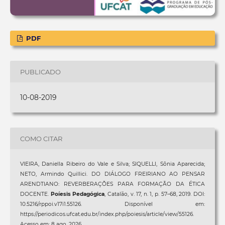
PDF
PUBLICADO
10-08-2019
COMO CITAR
VIEIRA, Daniella Ribeiro do Vale e Silva; SIQUELLI, Sônia Aparecida;
NETO, Armindo Quillici. DO DIÁLOGO FREIRIANO AO PENSAR
ARENDTIANO: REVERBERAÇÕES PARA FORMAÇÃO DA ÉTICA
DOCENTE.
Poíesis Pedagógica
, Catalão, v. 17, n. 1, p. 57–68, 2019. DOI:
10.5216/rppoi.v17i1.55126. Disponível em:
https://periodicos.ufcat.edu.br/index.php/poiesis/article/view/55126.
Acesso em: 8 ago. 2026.