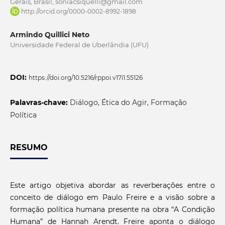
Gerais, Brasil, soniacsiquelli@gmail.com
http://orcid.org/0000-0002-8992-1898
Armindo Quillici Neto
Universidade Federal de Uberlândia (UFU)
DOI:
https://doi.org/10.5216/rppoi.v17i1.55126
Palavras-chave:
Diálogo, Ética do Agir, Formação
Política
RESUMO
Este artigo objetiva abordar as reverberações entre o
conceito de diálogo em Paulo Freire e a visão sobre a
formação política humana presente na obra “A Condição
Humana” de Hannah Arendt. Freire aponta o diálogo