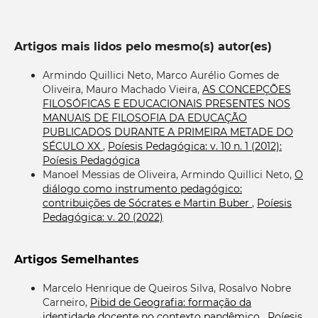
Artigos mais lidos pelo mesmo(s) autor(es)
Armindo Quillici Neto, Marco Aurélio Gomes de
Oliveira, Mauro Machado Vieira,
AS CONCEPÇÕES
FILOSÓFICAS E EDUCACIONAIS PRESENTES NOS
MANUAIS DE FILOSOFIA DA EDUCAÇÃO
PUBLICADOS DURANTE A PRIMEIRA METADE DO
SÉCULO XX
,
Poíesis Pedagógica: v. 10 n. 1 (2012):
Poíesis Pedagógica
Manoel Messias de Oliveira, Armindo Quillici Neto,
O
diálogo como instrumento pedagógico:
contribuições de Sócrates e Martin Buber
,
Poíesis
Pedagógica: v. 20 (2022)
Artigos Semelhantes
Marcelo Henrique de Queiros Silva, Rosalvo Nobre
Carneiro,
Pibid de Geografia: formação da
identidade docente no contexto pandêmico
,
Poíesis