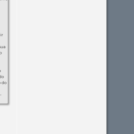
ir
 sua
o
o
do
o do
-