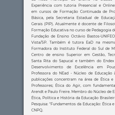
Experiência com tutoria Presencial e Online
em cursos de Formação Continuada de Pro
Básica, pela Secretaria Estadual de Educa
Gerais (PIP). Atualmente é docente de Filoso
Formação Educativa no curso de Pedagogia do
Fundação de Ensino Octávio Bastos-UNIFE
Vista/SP. Também é tutora EaD na mesma i
Formadora do Instituto Federal do Sul de Mi
Centro de ensino Superior em Gestão, Te
Santa Rita do Sapucaí e também do Endex 
Desenvolvimento de Excelência em Po
Professora do NEad - Núcleo de Educação à
publicações concentram na área de Ética e
Professores; Ética do Agir, com fundament
Arendt e Paulo Freire. Membro do Núcleo de E
Ética, Política e História da Educação Brasile
Pesquisa: "Fundamentos da Educação: Ética e 
CNPQ.