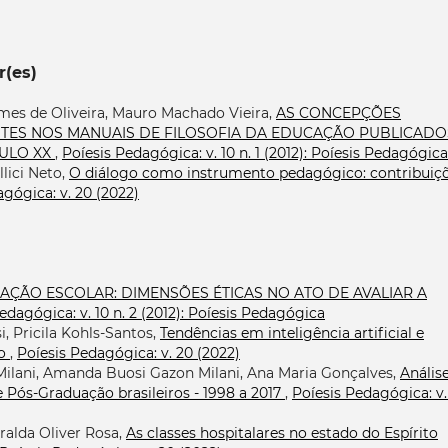
r(es)
mes de Oliveira, Mauro Machado Vieira,
AS CONCEPÇÕES
NTES NOS MANUAIS DE FILOSOFIA DA EDUCAÇÃO PUBLICADO
CULO XX
,
Poíesis Pedagógica: v. 10 n. 1 (2012): Poíesis Pedagógica
lici Neto,
O diálogo como instrumento pedagógico: contribuiç
gógica: v. 20 (2022)
IAÇÃO ESCOLAR: DIMENSÕES ÉTICAS NO ATO DE AVALIAR A
edagógica: v. 10 n. 2 (2012): Poíesis Pedagógica
, Pricila Kohls-Santos,
Tendências em inteligência artificial e
io
,
Poíesis Pedagógica: v. 20 (2022)
Milani, Amanda Buosi Gazon Milani, Ana Maria Gonçalves,
Anális
 Pós-Graduação brasileiros - 1998 a 2017
,
Poíesis Pedagógica: v.
ralda Oliver Rosa,
As classes hospitalares no estado do Espírito