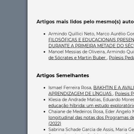
Artigos mais lidos pelo mesmo(s) auto
Armindo Quillici Neto, Marco Aurélio Go
FILOSÓFICAS E EDUCACIONAIS PRESE
DURANTE A PRIMEIRA METADE DO SÉ
Manoel Messias de Oliveira, Armindo Quil
de Sócrates e Martin Buber
,
Poíesis Peda
Artigos Semelhantes
Ismael Ferreira Rosa,
BAKHTIN E A AVAL
APRENDIZAGEM DE LÍNGUAS
,
Poíesis P
Klesia de Andrade Matias, Eduardo Moresi
educação híbrida: um estudo exploratór
Chaiane de Medeiros Rosa, Eder Angelo 
longitudinal das notas dos Programas de
(2022)
Sabrina Schade Garcia de Assis, Maria Ge