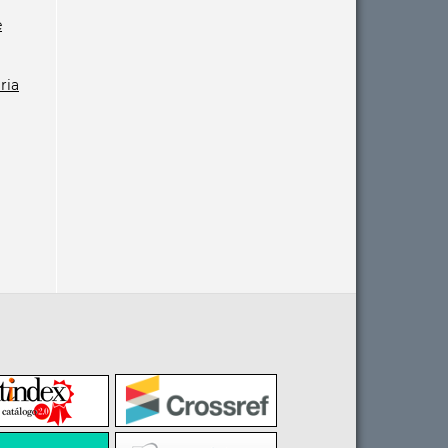
e
ria