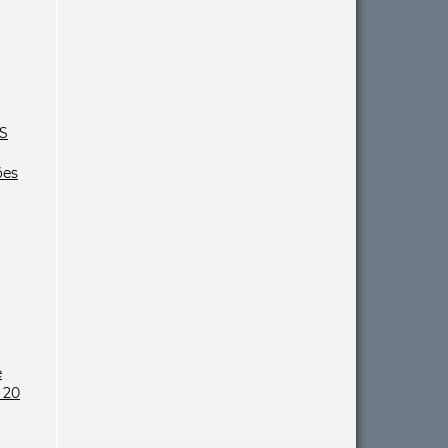
S
ões
e
 20