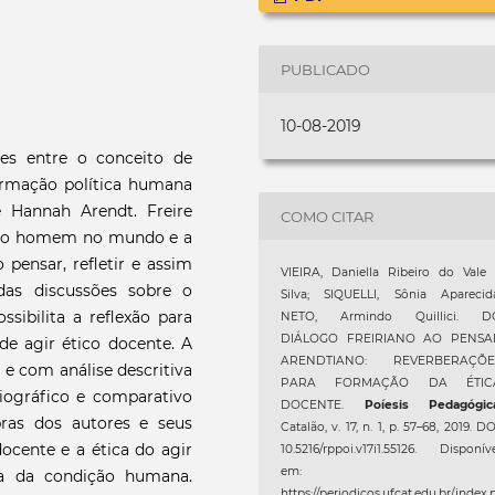
PUBLICADO
10-08-2019
ões entre o conceito de
ormação política humana
 Hannah Arendt. Freire
COMO CITAR
l do homem no mundo e a
pensar, refletir e assim
VIEIRA, Daniella Ribeiro do Vale
 das discussões sobre o
Silva; SIQUELLI, Sônia Aparecida
ssibilita a reflexão para
NETO, Armindo Quillici. D
DIÁLOGO FREIRIANO AO PENSA
e agir ético docente. A
ARENDTIANO: REVERBERAÇÕE
 e com análise descritiva
PARA FORMAÇÃO DA ÉTIC
liográfico e comparativo
DOCENTE.
Poíesis Pedagógic
bras dos autores e seus
Catalão, v. 17, n. 1, p. 57–68, 2019. DO
docente e a ética do agir
10.5216/rppoi.v17i1.55126. Disponív
em:
ca da condição humana.
https://periodicos.ufcat.edu.br/index.