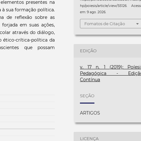
s, elementos presentes na
hp/poiesis/article/view/55126. Aces
 à sua formação política.
em: 9 ago. 2026.
a de reflexão sobre as
Fomatos de Citação
r forjada em suas ações,
colar através do diálogo,
ético-crítica-política da
scientes que possam
EDIÇÃO
v. 17 n. 1 (2019): Poíesi
Pedagógica - Ediçã
Contínua
SEÇÃO
ARTIGOS
LICENÇA