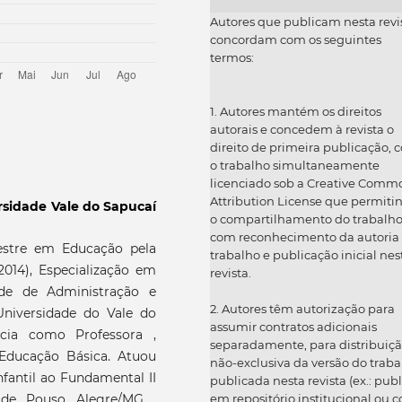
Autores que publicam nesta revi
concordam com os seguintes
termos:
1. Autores mantém os direitos
autorais e concedem à revista o
direito de primeira publicação, 
o trabalho simultaneamente
licenciado sob a Creative Comm
Attribution License que permiti
rsidade Vale do Sapucaí
o compartilhamento do trabalh
com reconhecimento da autoria
Mestre em Educação pela
trabalho e publicação inicial nes
014), Especialização em
revista.
ade de Administração e
2. Autores têm autorização para
Universidade do Vale do
assumir contratos adicionais
ncia como Professora ,
separadamente, para distribuiç
 Educação Básica. Atuou
não-exclusiva da versão do traba
antil ao Fundamental II
publicada nesta revista (ex.: publ
em repositório institucional ou 
 de Pouso Alegre/MG .