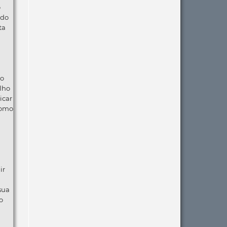
o
 do
ta
ão
lho
icar
como
ir
 sua
o