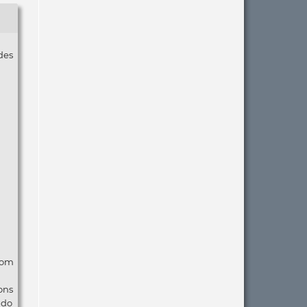
des
com
ons
ndo