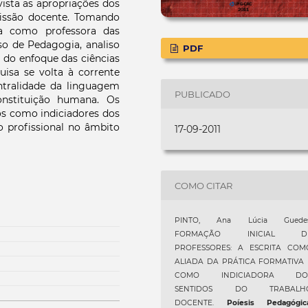
vista as apropriações dos
fissão docente. Tomando
a como professora das
rso de Pedagogia, analiso
PDF
r do enfoque das ciências
uisa se volta à corrente
entralidade da linguagem
PUBLICADO
nstituição humana. Os
os como indiciadores dos
 profissional no âmbito
17-09-2011
COMO CITAR
PINTO, Ana Lúcia Guedes
FORMAÇÃO INICIAL D
PROFESSORES: A ESCRITA COM
ALIADA DA PRÁTICA FORMATIVA 
COMO INDICIADORA DO
SENTIDOS DO TRABALH
DOCENTE.
Poíesis Pedagógic