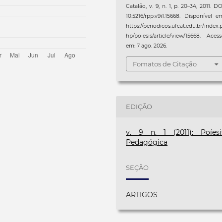
Catalão, v. 9, n. 1, p. 20–34, 2011. DO
10.5216/rpp.v9i1.15668. Disponível e
https://periodicos.ufcat.edu.br/index.
hp/poiesis/article/view/15668. Aces
em: 7 ago. 2026.
Fomatos de Citação
EDIÇÃO
v. 9 n. 1 (2011): Poíesi
Pedagógica
SEÇÃO
ARTIGOS