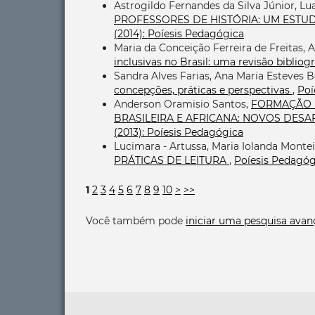
Astrogildo Fernandes da Silva Júnior, Lu
PROFESSORES DE HISTÓRIA: UM ESTUD
(2014): Poíesis Pedagógica
Maria da Conceição Ferreira de Freitas,
inclusivas no Brasil: uma revisão bibliog
Sandra Alves Farias, Ana Maria Esteves 
concepções, práticas e perspectivas
,
Poí
Anderson Oramisio Santos,
FORMAÇÃO D
BRASILEIRA E AFRICANA: NOVOS DESA
(2013): Poíesis Pedagógica
Lucimara - Artussa, Maria Iolanda Monte
PRÁTICAS DE LEITURA
,
Poíesis Pedagógi
1
2
3
4
5
6
7
8
9
10
>
>>
Você também pode
iniciar uma pesquisa avan