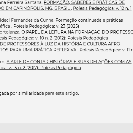
ana Ferreira Santana,
FORMAÇÃO, SABERES E PRÁTICAS DE
O EM CAPINÓPOLIS, MG, BRASIL
,
Poíesis Pedagógica: v. 12 n. 1
 Aldeci Fernandes da Cunha,
Formação continuada e práticas
ráfica
,
Poíesis Pedagógica: v. 23 (2025)
Bortolanza,
O PAPEL DA LEITURA NA FORMAÇÃO DO PROFESSO
esis Pedagógica: v. 10 n. 2 (2012): Poíesis Pedagógica
E PROFESSORES À LUZ DA HISTÓRIA E CULTURA AFRO-
FIOS PARA UMA PRÁTICA REFLEXIVA
,
Poíesis Pedagógica: v. 11 n
iro,
A ARTE DE CONTAR HISTÓRIAS E SUAS RELAÇÕES COM AS
ca: v. 15 n. 2 (2017): Poíesis Pedagógica
çada por similaridade
para este artigo.