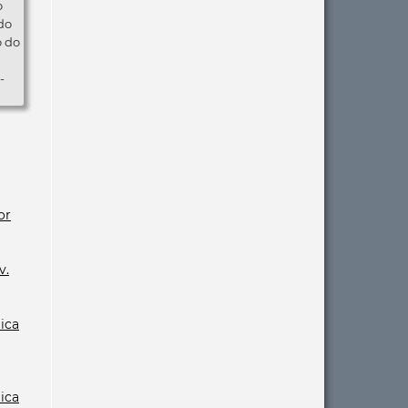
o
do
o do
-
or
v.
gica
gica