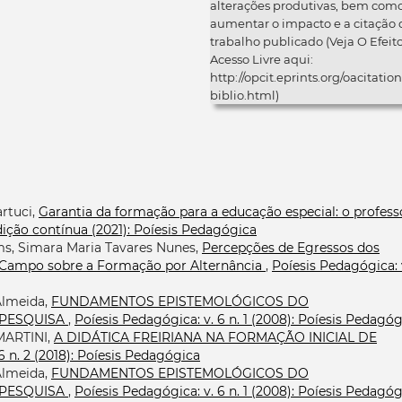
alterações produtivas, bem com
aumentar o impacto e a citação 
trabalho publicado (Veja O Efeit
Acesso Livre aqui:
http://opcit.eprints.org/oacitation
biblio.html)
rtuci,
Garantia da formação para a educação especial: o profess
Edição contínua (2021): Poíesis Pedagógica
s, Simara Maria Tavares Nunes,
Percepções de Egressos dos
 Campo sobre a Formação por Alternância
,
Poíesis Pedagógica: 
Almeida,
FUNDAMENTOS EPISTEMOLÓGICOS DO
 PESQUISA
,
Poíesis Pedagógica: v. 6 n. 1 (2008): Poíesis Pedagó
ARTINI,
A DIDÁTICA FREIRIANA NA FORMAÇÃO INICIAL DE
6 n. 2 (2018): Poíesis Pedagógica
Almeida,
FUNDAMENTOS EPISTEMOLÓGICOS DO
 PESQUISA
,
Poíesis Pedagógica: v. 6 n. 1 (2008): Poíesis Pedagó