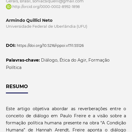
Gerais, Brasil, soniacsiquelli@gmail.com
http://orcid.org/0000-0002-8992-1898
Armindo Quillici Neto
Universidade Federal de Uberlândia (UFU)
DOI:
https://doi.org/10.5216/rppoi.v17i1.55126
Palavras-chave:
Diálogo, Ética do Agir, Formação
Política
RESUMO
Este artigo objetiva abordar as reverberações entre o
conceito de diálogo em Paulo Freire e a visão sobre a
formação política humana presente na obra “A Condição
Humana” de Hannah Arendt. Freire aponta o diálogo