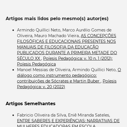
Artigos mais lidos pelo mesmo(s) autor(es)
Armindo Quillici Neto, Marco Aurélio Gomes de
Oliveira, Mauro Machado Vieira,
AS CONCEPÇÕES
FILOSÓFICAS E EDUCACIONAIS PRESENTES NOS
MANUAIS DE FILOSOFIA DA EDUCAÇÃO
PUBLICADOS DURANTE A PRIMEIRA METADE DO
SÉCULO XX
,
Poíesis Pedagógica: v. 10 n. 1 (2012):
Poíesis Pedagógica
Manoel Messias de Oliveira, Armindo Quillici Neto,
O
diálogo como instrumento pedagógico:
contribuições de Sócrates e Martin Buber
,
Poíesis
Pedagógica: v. 20 (2022)
Artigos Semelhantes
Fabricio Oliveira da Silva, Eniê Miranda Sateles,
ENTRE SABERES E EXPERIÊNCIAS: NARRATIVAS DE
MULHERES EDUCADORAS EM ESCOLA