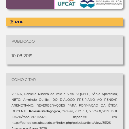
PDF
PUBLICADO
10-08-2019
COMO CITAR
VIEIRA, Daniella Ribeiro do Vale e Silva; SIQUELLI, Sônia Aparecida;
NETO, Armindo Quillici. DO DIÁLOGO FREIRIANO AO PENSAR
ARENDTIANO: REVERBERAÇÕES PARA FORMAÇÃO DA ÉTICA
DOCENTE.
Poíesis Pedagógica
, Catalão, v. 17, n. 1, p. 57–68, 2019. DOI:
10.5216/rppoi.v17i1.55126. Disponível em:
https://periodicos.ufcat.edu.br/index.php/poiesis/article/view/55126.
Acesso em: 8 ago. 2026.