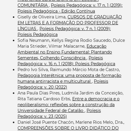
COMUNITÁRIA
,
Poíesis Pedagógica: v. 17 n. 1 (2019):
Poíesis Pedagógica - Edição Contínua
Giselly de Oliveira Lima,
CURSOS DE GRADUAÇÃO
EM LETRAS E A FORMAÇÃO DO PROFESSOR DE
LÍNGUAS
,
Poíesis Pedagógica: v. 7 n. 1 (2009):
Poíesis Pedagógica
Sofia Neumann, Kellys Regina Rodio Saucedo, Dulce
Maria Strieder, Vilmar Malacarne,
Educação
Ambiental no Ensino Fundamental: Plantando
Sementes, Colhendo Consciência
,
Poíesis
Pedagógica: v. 16 n. 1 (2018): Poíesis Pedagógica
Pedro Ivo Silva, Raimundo Márcio Mota de Castro,
Pedagogia Interétnica: uma proposta de formação
humana antirracista e multicultural
,
Poíesis
Pedagógica: v. 20 (2022)
Ana Paula Dias Pires, Ludmila Jardim da Conceição,
Rita Tatiana Cardoso Erbs,
Entre a democracia e o
neoliberalismo: reflexões sobre a construção da
Universidade Federal de Catalão
,
Poíesis
Pedagógica: v. 23 (2025)
Daniel José Puente Chacón, Marlene Rios Melo, Dra.,
COMPREENSÕES SOBRE O LIVRO DIDÁTICO DO