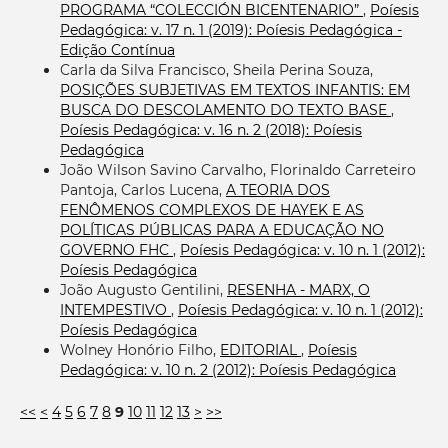
PROGRAMA “COLECCIÓN BICENTENARIO”
,
Poíesis
Pedagógica: v. 17 n. 1 (2019): Poíesis Pedagógica -
Edição Contínua
Carla da Silva Francisco, Sheila Perina Souza,
POSIÇÕES SUBJETIVAS EM TEXTOS INFANTIS: EM
BUSCA DO DESCOLAMENTO DO TEXTO BASE
,
Poíesis Pedagógica: v. 16 n. 2 (2018): Poíesis
Pedagógica
João Wilson Savino Carvalho, Florinaldo Carreteiro
Pantoja, Carlos Lucena,
A TEORIA DOS
FENÔMENOS COMPLEXOS DE HAYEK E AS
POLÍTICAS PÚBLICAS PARA A EDUCAÇÃO NO
GOVERNO FHC
,
Poíesis Pedagógica: v. 10 n. 1 (2012):
Poíesis Pedagógica
João Augusto Gentilini,
RESENHA - MARX, O
INTEMPESTIVO
,
Poíesis Pedagógica: v. 10 n. 1 (2012):
Poíesis Pedagógica
Wolney Honório Filho,
EDITORIAL
,
Poíesis
Pedagógica: v. 10 n. 2 (2012): Poíesis Pedagógica
<<
<
4
5
6
7
8
9
10
11
12
13
>
>>