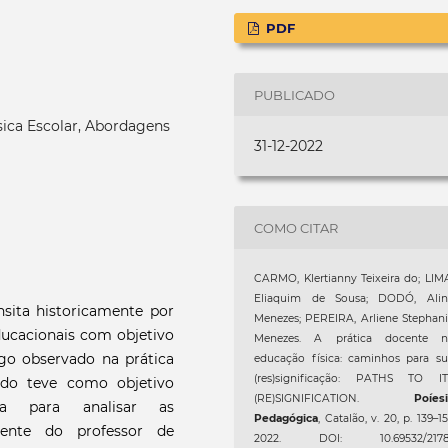
PDF
PUBLICADO
sica Escolar, Abordagens
31-12-2022
COMO CITAR
CARMO, Klertianny Teixeira do; LIM
Eliaquim de Sousa; DODÓ, Alin
nsita historicamente por
Menezes; PEREIRA, Arliene Stephan
ducacionais com objetivo
Menezes. A prática docente n
algo observado na prática
educação física: caminhos para s
(res)significação: PATHS TO IT
udo teve como objetivo
(RE)SIGNIFICATION.
Poíes
ica para analisar as
Pedagógica
, Catalão, v. 20, p. 139–15
cente do professor de
2022. DOI: 10.69532/2178