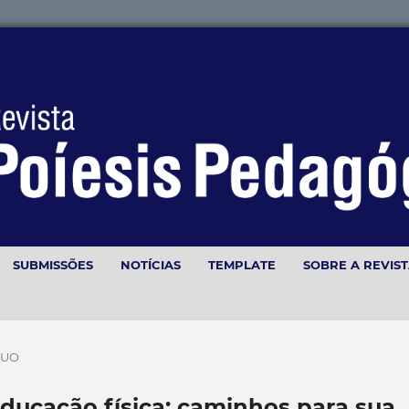
SUBMISSÕES
NOTÍCIAS
TEMPLATE
SOBRE A REVIS
NUO
educação física: caminhos para sua