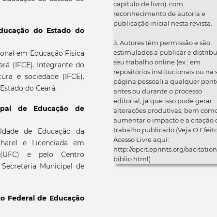
capítulo de livro), com
reconhecimento de autoria e
publicação inicial nesta revista.
Educação do Estado do
3. Autores têm permissão e são
estimulados a publicar e distribu
onal em Educação Física
seu trabalho online (ex.: em
rá (IFCE). Integrante do
repositórios institucionais ou na
ura e sociedade (IFCE).
página pessoal) a qualquer pont
 Estado do Ceará.
antes ou durante o processo
editorial, já que isso pode gerar
cipal de Educação de
alterações produtivas, bem com
aumentar o impacto e a citação 
trabalho publicado (Veja O Efeit
uldade de Educação da
Acesso Livre aqui:
charel e Licenciada em
http://opcit.eprints.org/oacitation
a (UFC) e pelo Centro
biblio.html)
a Secretaria Municipal de
uto Federal de Educação