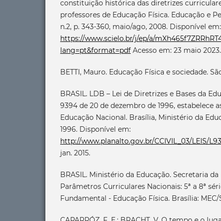
constituição histórica das diretrizes curricula
professores de Educação Física. Educação e Pes
n.2, p. 343-360, maio/ago, 2008. Disponível em:
https://www.scielo.br/j/ep/a/mXh465f7ZRRhR
lang=pt&format=pdf
Acesso em: 23 maio 2023.
BETTI, Mauro. Educação Física e sociedade. Sã
BRASIL. LDB – Lei de Diretrizes e Bases da Edu
9394 de 20 de dezembro de 1996, estabelece as
Educação Nacional. Brasília, Ministério da Ed
1996. Disponível em:
http://www.planalto.gov.br/CCIVIL_03/LEIS/L
jan. 2015.
BRASIL. Ministério da Educação. Secretaria d
Parâmetros Curriculares Nacionais: 5ª a 8ª sér
Fundamental - Educação Física. Brasília: MEC/SE
CAPARRÓZ, F. E.; BRACHT, V. O tempo e o luga