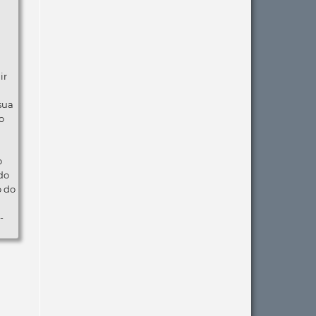
ir
 sua
o
o
do
o do
-