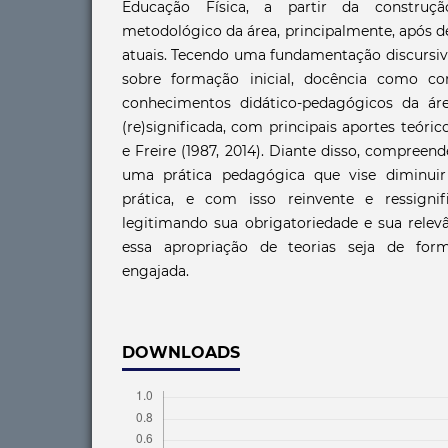
Educação Física, a partir da construç
metodológico da área, principalmente, após d
atuais. Tecendo uma fundamentação discursiva
sobre formação inicial, docência como c
conhecimentos didático-pedagógicos da ár
(re)significada, com principais aportes teóric
e Freire (1987, 2014). Diante disso, compree
uma prática pedagógica que vise diminuir 
prática, e com isso reinvente e ressignif
legitimando sua obrigatoriedade e sua relev
essa apropriação de teorias seja de for
engajada.
DOWNLOADS