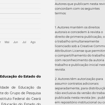
Autores que publicam nesta revi
concordam com os seguintes
termos:
1. Autores mantém os direitos
autorais e concedem à revista o
direito de primeira publicação, 
o trabalho simultaneamente
licenciado sob a Creative Comm
Attribution License que permiti
o compartilhamento do trabalh
com reconhecimento da autoria
trabalho e publicação inicial nes
revista.
e Educação do Estado do
2. Autores têm autorização para
assumir contratos adicionais
uldade de Educação da
separadamente, para distribuiç
não-exclusiva da versão do traba
nte do Grupo de Pesquisa
publicada nesta revista (ex.: publ
nstituto Federal do Ceará
em repositório institucional ou 
de Educação do Estado do