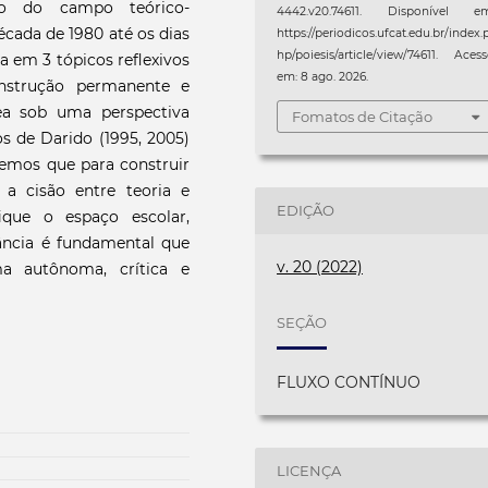
ão do campo teórico-
4442.v20.74611. Disponível em
écada de 1980 até os dias
https://periodicos.ufcat.edu.br/index.
hp/poiesis/article/view/74611. Aces
 em 3 tópicos reflexivos
em: 8 ago. 2026.
onstrução permanente e
ea sob uma perspectiva
Fomatos de Citação
os de Darido (1995, 2005)
ndemos que para construir
a cisão entre teoria e
EDIÇÃO
ique o espaço escolar,
ância é fundamental que
v. 20 (2022)
ma autônoma, crítica e
SEÇÃO
FLUXO CONTÍNUO
LICENÇA