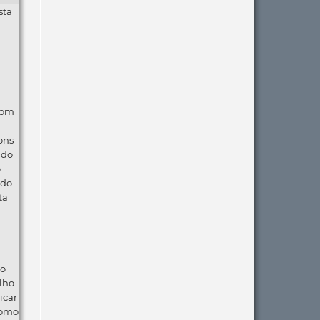
sta
com
ons
ndo
o
 do
ta
ão
lho
icar
como