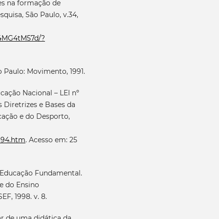
res na formação de
quisa, São Paulo, v.34,
T4MG4tM57d/?
o Paulo: Movimento, 1991.
cação Nacional – LEI nº
 Diretrizes e Bases da
ucação e do Desporto,
9394.htm
. Acesso em: 25
a Educação Fundamental.
ie do Ensino
F, 1998. v. 8.
r de uma didática da