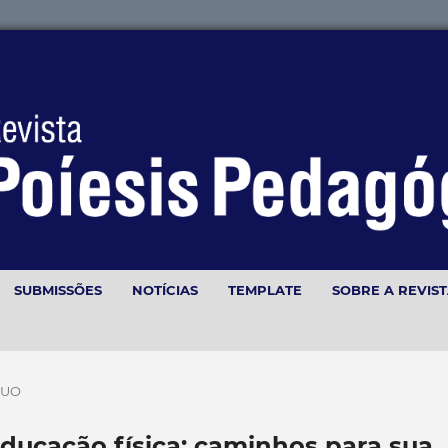
SUBMISSÕES
NOTÍCIAS
TEMPLATE
SOBRE A REVIS
NUO
educação física: caminhos para sua