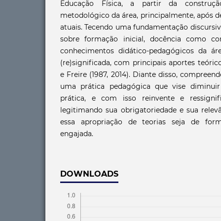
Educação Física, a partir da construç
metodológico da área, principalmente, após d
atuais. Tecendo uma fundamentação discursiva
sobre formação inicial, docência como c
conhecimentos didático-pedagógicos da ár
(re)significada, com principais aportes teóric
e Freire (1987, 2014). Diante disso, compree
uma prática pedagógica que vise diminuir 
prática, e com isso reinvente e ressignif
legitimando sua obrigatoriedade e sua relev
essa apropriação de teorias seja de for
engajada.
DOWNLOADS