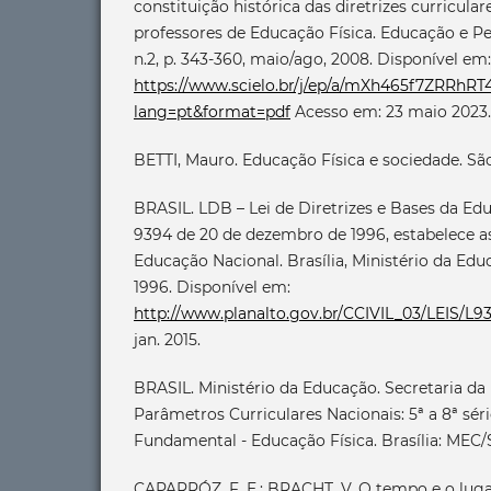
constituição histórica das diretrizes curricula
professores de Educação Física. Educação e Pes
n.2, p. 343-360, maio/ago, 2008. Disponível em:
https://www.scielo.br/j/ep/a/mXh465f7ZRRhR
lang=pt&format=pdf
Acesso em: 23 maio 2023.
BETTI, Mauro. Educação Física e sociedade. Sã
BRASIL. LDB – Lei de Diretrizes e Bases da Edu
9394 de 20 de dezembro de 1996, estabelece as
Educação Nacional. Brasília, Ministério da Ed
1996. Disponível em:
http://www.planalto.gov.br/CCIVIL_03/LEIS/L
jan. 2015.
BRASIL. Ministério da Educação. Secretaria d
Parâmetros Curriculares Nacionais: 5ª a 8ª sér
Fundamental - Educação Física. Brasília: MEC/SE
CAPARRÓZ, F. E.; BRACHT, V. O tempo e o luga