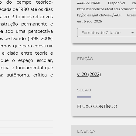
ão do campo teórico-
4442.v20.74611. Disponível em
écada de 1980 até os dias
https://periodicos.ufcat.edu.br/index.
hp/poiesis/article/view/74611. Aces
 em 3 tópicos reflexivos
em: 6 ago. 2026.
onstrução permanente e
ea sob uma perspectiva
Fomatos de Citação
os de Darido (1995, 2005)
ndemos que para construir
a cisão entre teoria e
EDIÇÃO
ique o espaço escolar,
ância é fundamental que
v. 20 (2022)
ma autônoma, crítica e
SEÇÃO
FLUXO CONTÍNUO
LICENÇA