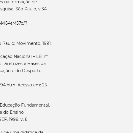
res na formação de
quisa, São Paulo, v.34,
T4MG4tM57d/?
o Paulo: Movimento, 1991.
cação Nacional – LEI nº
 Diretrizes e Bases da
ucação e do Desporto,
9394.htm
. Acesso em: 25
a Educação Fundamental.
ie do Ensino
F, 1998. v. 8.
r de uma didática da