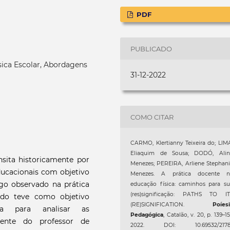
PDF
PUBLICADO
sica Escolar, Abordagens
31-12-2022
COMO CITAR
CARMO, Klertianny Teixeira do; LIM
Eliaquim de Sousa; DODÓ, Alin
nsita historicamente por
Menezes; PEREIRA, Arliene Stephan
ducacionais com objetivo
Menezes. A prática docente n
algo observado na prática
educação física: caminhos para s
(res)significação: PATHS TO IT
udo teve como objetivo
(RE)SIGNIFICATION.
Poíes
ica para analisar as
Pedagógica
, Catalão, v. 20, p. 139–15
cente do professor de
2022. DOI: 10.69532/2178