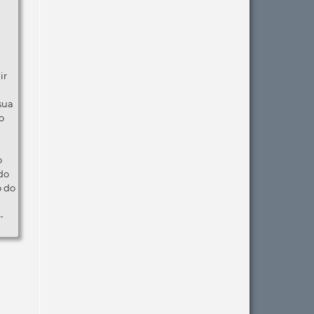
ir
 sua
o
o
do
o do
-