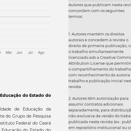
Autores que publicam nesta revi
concordam com os seguintes
termos:
1. Autores mantém os direitos
autorais e concedem à revista o
direito de primeira publicação, 
o trabalho simultaneamente
licenciado sob a Creative Comm
Attribution License que permiti
o compartilhamento do trabalh
com reconhecimento da autoria
trabalho e publicação inicial nes
revista.
e Educação do Estado do
2. Autores têm autorização para
assumir contratos adicionais
uldade de Educação da
separadamente, para distribuiç
não-exclusiva da versão do traba
nte do Grupo de Pesquisa
publicada nesta revista (ex.: publ
nstituto Federal do Ceará
em repositório institucional ou 
de Educação do Estado do