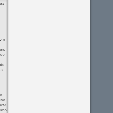
sta
com
ons
ndo
o
 do
ta
ão
lho
icar
como