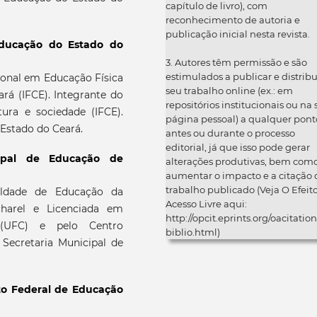
capítulo de livro), com
reconhecimento de autoria e
publicação inicial nesta revista.
Educação do Estado do
3. Autores têm permissão e são
estimulados a publicar e distribu
onal em Educação Física
seu trabalho online (ex.: em
rá (IFCE). Integrante do
repositórios institucionais ou na
ura e sociedade (IFCE).
página pessoal) a qualquer pont
 Estado do Ceará.
antes ou durante o processo
editorial, já que isso pode gerar
cipal de Educação de
alterações produtivas, bem com
aumentar o impacto e a citação 
trabalho publicado (Veja O Efeit
uldade de Educação da
Acesso Livre aqui:
charel e Licenciada em
http://opcit.eprints.org/oacitation
a (UFC) e pelo Centro
biblio.html)
a Secretaria Municipal de
uto Federal de Educação