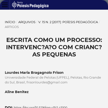
INÍCIO
/
ARQUIVOS
/
V. 15 N. 2 (2017): POÍESIS PEDAGÓGICA
/
ARTIGOS
ESCRITA COMO UM PROCESSO:
INTERVENC?A?O COM CRIANC?
AS PEQUENAS
Lourdes Maria Bragagnolo Frison
Universidade Federal de Pelotas (UFPEL), Pelotas, Rio Grande
do Sul, Brasil, frisonlourdes@gmail.com
Aline Benitez
DOI:
https://doi.org/10.5216/rpp.v15i2.45100