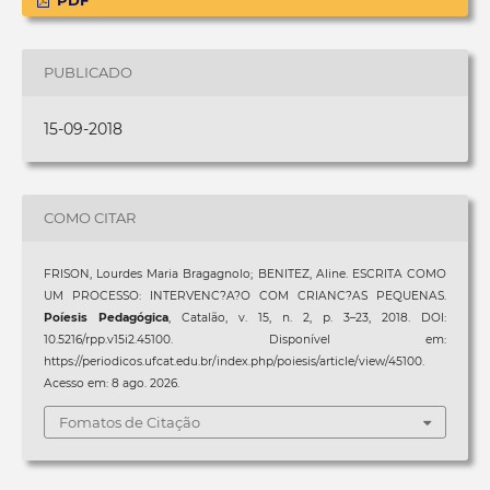
PUBLICADO
15-09-2018
COMO CITAR
FRISON, Lourdes Maria Bragagnolo; BENITEZ, Aline. ESCRITA COMO
UM PROCESSO: INTERVENC?A?O COM CRIANC?AS PEQUENAS.
Poíesis Pedagógica
, Catalão, v. 15, n. 2, p. 3–23, 2018. DOI:
10.5216/rpp.v15i2.45100. Disponível em:
https://periodicos.ufcat.edu.br/index.php/poiesis/article/view/45100.
Acesso em: 8 ago. 2026.
Fomatos de Citação