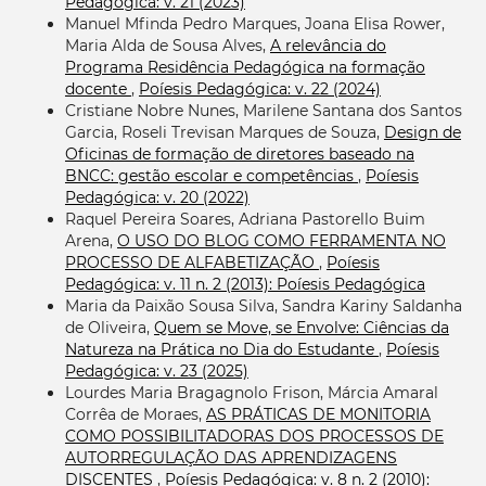
Pedagógica: v. 21 (2023)
Manuel Mfinda Pedro Marques, Joana Elisa Rower,
Maria Alda de Sousa Alves,
A relevância do
Programa Residência Pedagógica na formação
docente
,
Poíesis Pedagógica: v. 22 (2024)
Cristiane Nobre Nunes, Marilene Santana dos Santos
Garcia, Roseli Trevisan Marques de Souza,
Design de
Oficinas de formação de diretores baseado na
BNCC: gestão escolar e competências
,
Poíesis
Pedagógica: v. 20 (2022)
Raquel Pereira Soares, Adriana Pastorello Buim
Arena,
O USO DO BLOG COMO FERRAMENTA NO
PROCESSO DE ALFABETIZAÇÃO
,
Poíesis
Pedagógica: v. 11 n. 2 (2013): Poíesis Pedagógica
Maria da Paixão Sousa Silva, Sandra Kariny Saldanha
de Oliveira,
Quem se Move, se Envolve: Ciências da
Natureza na Prática no Dia do Estudante
,
Poíesis
Pedagógica: v. 23 (2025)
Lourdes Maria Bragagnolo Frison, Márcia Amaral
Corrêa de Moraes,
AS PRÁTICAS DE MONITORIA
COMO POSSIBILITADORAS DOS PROCESSOS DE
AUTORREGULAÇÃO DAS APRENDIZAGENS
DISCENTES
,
Poíesis Pedagógica: v. 8 n. 2 (2010):