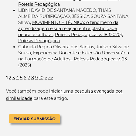
Poíesis Pedagógica
LIBNI DAVID DE SANTANA MACÊDO, THAÍS
ALMEIDA PURIFICAÇÃO, JÉSSICA SOUZA SANTANA
SILVA,
MOVIMENTO E TÉCNICA: o fenômeno da
aprendizagem e sua relação entre plasticidade
neural e cultura
,
Poíesis Pedagógica: v. 18 (2020):
Poíesis Pedagógica
Gabriela Regina Oliveira dos Santos, Joilson Silva de
Sousa,
Experiência Docente e Extensão Universitária
na Formação de Adultos
,
Poíesis Pedagógica: v. 23
(2025)
1
2
3
4
5
6
7
8
9
10
>
>>
Você também pode
iniciar uma pesquisa avançada por
similaridade
para este artigo.
ENVIAR SUBMISSÃO