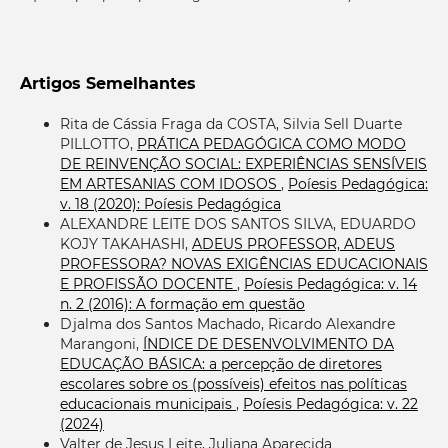
Artigos Semelhantes
Rita de Cássia Fraga da COSTA, Silvia Sell Duarte
PILLOTTO,
PRÁTICA PEDAGÓGICA COMO MODO
DE REINVENÇÃO SOCIAL: EXPERIÊNCIAS SENSÍVEIS
EM ARTESANIAS COM IDOSOS
,
Poíesis Pedagógica:
v. 18 (2020): Poíesis Pedagógica
ALEXANDRE LEITE DOS SANTOS SILVA, EDUARDO
KOJY TAKAHASHI,
ADEUS PROFESSOR, ADEUS
PROFESSORA? NOVAS EXIGÊNCIAS EDUCACIONAIS
E PROFISSÃO DOCENTE
,
Poíesis Pedagógica: v. 14
n. 2 (2016): A formação em questão
Djalma dos Santos Machado, Ricardo Alexandre
Marangoni,
ÍNDICE DE DESENVOLVIMENTO DA
EDUCAÇÃO BÁSICA: a percepção de diretores
escolares sobre os (possíveis) efeitos nas políticas
educacionais municipais
,
Poíesis Pedagógica: v. 22
(2024)
Valter de Jesus Leite, Juliana Aparecida