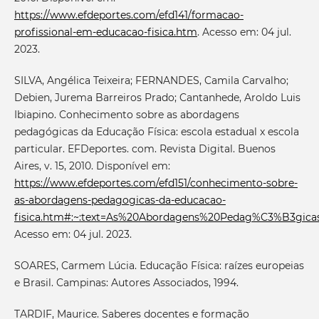
https://www.efdeportes.com/efd141/formacao-
profissional-em-educacao-fisica.htm
. Acesso em: 04 jul.
2023.
SILVA, Angélica Teixeira; FERNANDES, Camila Carvalho;
Debien, Jurema Barreiros Prado; Cantanhede, Aroldo Luis
Ibiapino. Conhecimento sobre as abordagens
pedagógicas da Educação Física: escola estadual x escola
particular. EFDeportes. com. Revista Digital. Buenos
Aires, v. 15, 2010. Disponível em:
https://www.efdeportes.com/efd151/conhecimento-sobre-
as-abordagens-pedagogicas-da-educacao-
fisica.htm#:~:text=As%20Abordagens%20Pedag%C3%B3gic
Acesso em: 04 jul. 2023.
SOARES, Carmem Lúcia. Educação Física: raízes europeias
e Brasil. Campinas: Autores Associados, 1994.
TARDIF, Maurice. Saberes docentes e formação