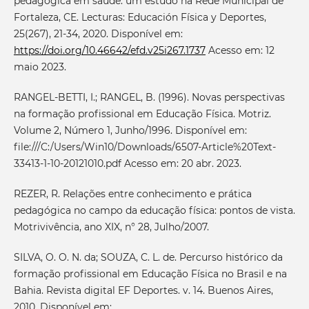
pedagógica em saúde: um estudo na Rede Municipal de
Fortaleza, CE. Lecturas: Educación Física y Deportes,
25(267), 21-34, 2020. Disponível em:
https://doi.org/10.46642/efd.v25i267.1737
Acesso em: 12
maio 2023.
RANGEL-BETTI, I.; RANGEL, B. (1996). Novas perspectivas
na formação profissional em Educação Física. Motriz.
Volume 2, Número 1, Junho/1996. Disponível em:
file:///C:/Users/Win10/Downloads/6507-Article%20Text-
33413-1-10-20121010.pdf Acesso em: 20 abr. 2023.
REZER, R. Relações entre conhecimento e prática
pedagógica no campo da educação física: pontos de vista.
Motrivivência, ano XIX, n° 28, Julho/2007.
SILVA, O. O. N. da; SOUZA, C. L. de. Percurso histórico da
formação profissional em Educação Física no Brasil e na
Bahia. Revista digital EF Deportes. v. 14. Buenos Aires,
2010. Disponível em: