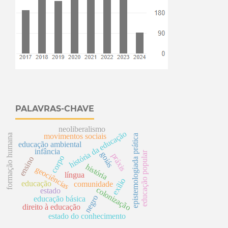
PALAVRAS-CHAVE
neoliberalismo
história da educação
movimentos sociais
formação humana
epistemologiada prática
educação ambiental
infância
educação popular
goiás
práxis
corpo
ensino
história
geociências
língua
exílio
educação
comunidade
colonização
estado
negro
educação básica
direito à educação
estado do conhecimento