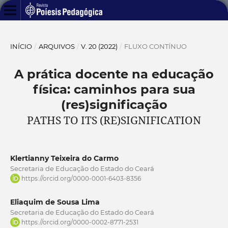
INÍCIO
/
ARQUIVOS
/
V. 20 (2022)
/
FLUXO CONTÍNUO
A prática docente na educação
física: caminhos para sua
(res)significação
PATHS TO ITS (RE)SIGNIFICATION
Klertianny Teixeira do Carmo
Secretaria de Educação do Estado do Ceará
https://orcid.org/0000-0001-6403-8356
Eliaquim de Sousa Lima
Secretaria de Educação do Estado do Ceará
https://orcid.org/0000-0002-8771-2531