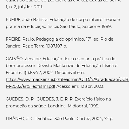
Caxias do Sul. Do corpo: Ciências e Artes, Caxias do Sul, v.
1, n. 2, jul./dez. 2011.
FREIRE, João Batista. Educação de corpo inteiro: teoria e
prática da educação física. São Paulo, Scipione, 1989.
FREIRE, Paulo. Pedagogia do oprimido. 17ª. ed. Rio de
Janeiro: Paz e Terra, 1987.107 p.
GALVÃO, Zenaide. Educação física escolar: a prática do
bom professor. Revista Mackenzie de Educação Física e
Esporte. 1(1):65-72, 2002. Disponível em:
https://www.mackenzie.br/fileadmin/OLD/47/Graduacao/CCB
1-1-2002/art5_edfis1n1.pdf
Acesso em: 12 abr. 2023.
GUEDES, D. P.; GUEDES, J. E. R. P. Exercício físico na
promoção da saúde. Londrina: Midiograf, 1995.
LIBÂNEO, J. C. Didática. São Paulo: Cortez, 2004, 72 p.