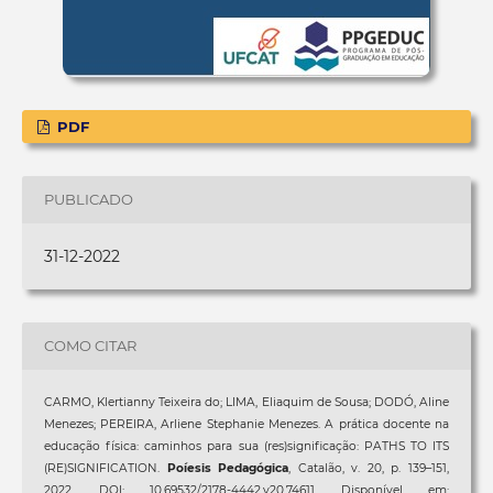
PDF
PUBLICADO
31-12-2022
COMO CITAR
CARMO, Klertianny Teixeira do; LIMA, Eliaquim de Sousa; DODÓ, Aline
Menezes; PEREIRA, Arliene Stephanie Menezes. A prática docente na
educação física: caminhos para sua (res)significação: PATHS TO ITS
(RE)SIGNIFICATION.
Poíesis Pedagógica
, Catalão, v. 20, p. 139–151,
2022. DOI: 10.69532/2178-4442.v20.74611. Disponível em: