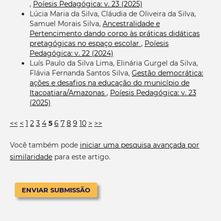
,
Poíesis Pedagógica: v. 23 (2025)
Lúcia Maria da Silva, Cláudia de Oliveira da Silva,
Samuel Morais Silva,
Ancestralidade e
Pertencimento dando corpo às práticas didáticas
pretagógicas no espaço escolar
,
Poíesis
Pedagógica: v. 22 (2024)
Luís Paulo da Silva Lima, Elinária Gurgel da Silva,
Flávia Fernanda Santos Silva,
Gestão democrática:
ações e desafios na educação do município de
Itacoatiara/Amazonas
,
Poíesis Pedagógica: v. 23
(2025)
<<
<
1
2
3
4
5
6
7
8
9
10
>
>>
Você também pode
iniciar uma pesquisa avançada por
similaridade
para este artigo.
ENVIAR SUBMISSÃO