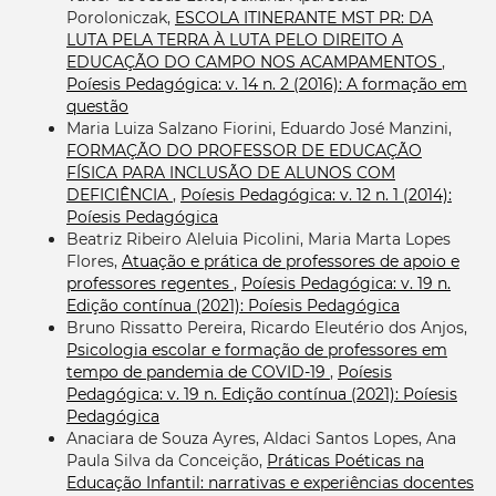
Poroloniczak,
ESCOLA ITINERANTE MST PR: DA
LUTA PELA TERRA À LUTA PELO DIREITO A
EDUCAÇÃO DO CAMPO NOS ACAMPAMENTOS
,
Poíesis Pedagógica: v. 14 n. 2 (2016): A formação em
questão
Maria Luiza Salzano Fiorini, Eduardo José Manzini,
FORMAÇÃO DO PROFESSOR DE EDUCAÇÃO
FÍSICA PARA INCLUSÃO DE ALUNOS COM
DEFICIÊNCIA
,
Poíesis Pedagógica: v. 12 n. 1 (2014):
Poíesis Pedagógica
Beatriz Ribeiro Aleluia Picolini, Maria Marta Lopes
Flores,
Atuação e prática de professores de apoio e
professores regentes
,
Poíesis Pedagógica: v. 19 n.
Edição contínua (2021): Poíesis Pedagógica
Bruno Rissatto Pereira, Ricardo Eleutério dos Anjos,
Psicologia escolar e formação de professores em
tempo de pandemia de COVID-19
,
Poíesis
Pedagógica: v. 19 n. Edição contínua (2021): Poíesis
Pedagógica
Anaciara de Souza Ayres, Aldaci Santos Lopes, Ana
Paula Silva da Conceição,
Práticas Poéticas na
Educação Infantil: narrativas e experiências docentes