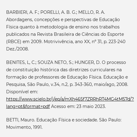
BARBIERI, A. F.; PORELLI, A. B. G.; MELLO, R. A.
Abordagens, concepções e perspectivas de Educação
Física quanto à metodologia de ensino nos trabalhos
publicados na Revista Brasileira de Ciências do Esporte
(RBCE) em 2009. Motrivivência, ano XX, nº 31, p. 223-240
Dez./2008.
BENITES, L, C.; SOUZA NETO, S.; HUNGER, D. O processo
de constituição histórica das diretrizes curriculares na
formação de professores de Educação Física. Educação e
Pesquisa, São Paulo, v.34, n.2, p. 343-360, maio/ago, 2008.
Disponível em:
https://www.scielo.br/j/ep/a/mXh465f7ZRRhRT4MG4tM57d/?
lang=pt&format=pdf
Acesso em: 23 maio 2023.
BETTI, Mauro. Educação Física e sociedade. São Paulo:
Movimento, 1991.