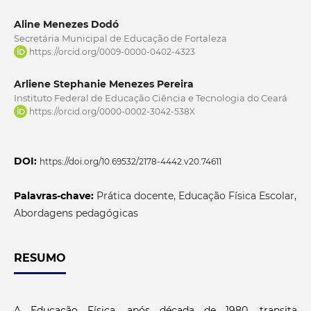
Aline Menezes Dodó
Secretária Municipal de Educação de Fortaleza
https://orcid.org/0009-0000-0402-4323
Arliene Stephanie Menezes Pereira
Instituto Federal de Educação Ciência e Tecnologia do Ceará
https://orcid.org/0000-0002-3042-538X
DOI:
https://doi.org/10.69532/2178-4442.v20.74611
Palavras-chave:
Prática docente, Educação Física Escolar,
Abordagens pedagógicas
RESUMO
A Educação Física, após década de 1980, transita