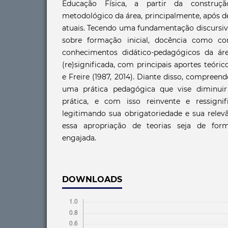
Educação Física, a partir da construç
metodológico da área, principalmente, após d
atuais. Tecendo uma fundamentação discursiva
sobre formação inicial, docência como c
conhecimentos didático-pedagógicos da ár
(re)significada, com principais aportes teóric
e Freire (1987, 2014). Diante disso, compree
uma prática pedagógica que vise diminuir 
prática, e com isso reinvente e ressignif
legitimando sua obrigatoriedade e sua relev
essa apropriação de teorias seja de for
engajada.
DOWNLOADS