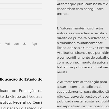
Autores que publicam nesta revi
concordam com os seguintes
termos:
1. Autores mantém os direitos
autorais e concedem à revista o
direito de primeira publicação, 
o trabalho simultaneamente
licenciado sob a Creative Comm
Attribution License que permiti
o compartilhamento do trabalh
com reconhecimento da autoria
trabalho e publicação inicial nes
revista.
e Educação do Estado do
2. Autores têm autorização para
assumir contratos adicionais
uldade de Educação da
separadamente, para distribuiç
não-exclusiva da versão do traba
nte do Grupo de Pesquisa
publicada nesta revista (ex.: publ
nstituto Federal do Ceará
em repositório institucional ou 
de Educação do Estado do