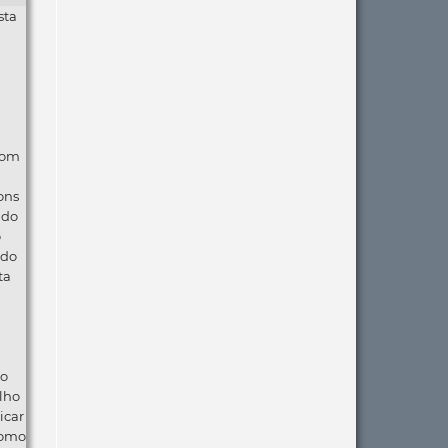
sta
com
ons
ndo
o
 do
ta
ão
lho
icar
como