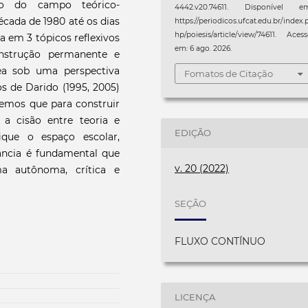
ão do campo teórico-
4442.v20.74611. Disponível em
écada de 1980 até os dias
https://periodicos.ufcat.edu.br/index.
hp/poiesis/article/view/74611. Aces
 em 3 tópicos reflexivos
em: 6 ago. 2026.
onstrução permanente e
ea sob uma perspectiva
Fomatos de Citação
os de Darido (1995, 2005)
ndemos que para construir
a cisão entre teoria e
EDIÇÃO
ique o espaço escolar,
ância é fundamental que
v. 20 (2022)
ma autônoma, crítica e
SEÇÃO
FLUXO CONTÍNUO
LICENÇA