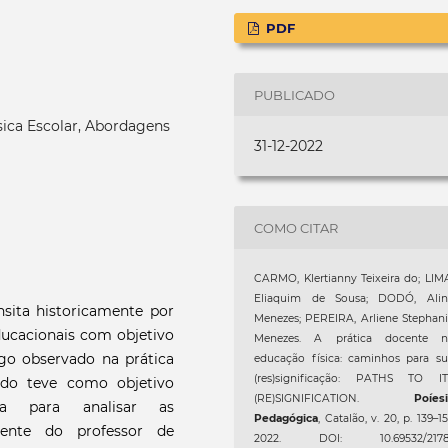
PDF
PUBLICADO
sica Escolar, Abordagens
31-12-2022
COMO CITAR
CARMO, Klertianny Teixeira do; LIM
Eliaquim de Sousa; DODÓ, Alin
nsita historicamente por
Menezes; PEREIRA, Arliene Stephan
ducacionais com objetivo
Menezes. A prática docente n
algo observado na prática
educação física: caminhos para s
(res)significação: PATHS TO IT
udo teve como objetivo
(RE)SIGNIFICATION.
Poíes
ica para analisar as
Pedagógica
, Catalão, v. 20, p. 139–15
cente do professor de
2022. DOI: 10.69532/2178