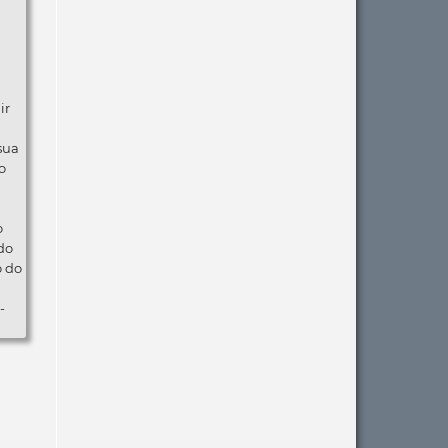
ir
 sua
o
o
do
o do
-