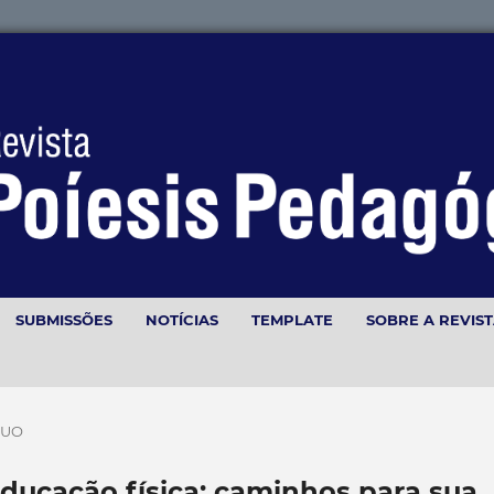
SUBMISSÕES
NOTÍCIAS
TEMPLATE
SOBRE A REVIS
NUO
educação física: caminhos para sua