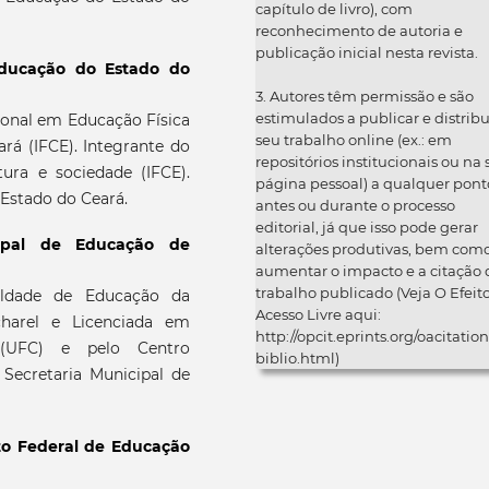
capítulo de livro), com
reconhecimento de autoria e
publicação inicial nesta revista.
Educação do Estado do
3. Autores têm permissão e são
estimulados a publicar e distribu
onal em Educação Física
seu trabalho online (ex.: em
rá (IFCE). Integrante do
repositórios institucionais ou na
ura e sociedade (IFCE).
página pessoal) a qualquer pont
 Estado do Ceará.
antes ou durante o processo
editorial, já que isso pode gerar
cipal de Educação de
alterações produtivas, bem com
aumentar o impacto e a citação 
trabalho publicado (Veja O Efeit
uldade de Educação da
Acesso Livre aqui:
charel e Licenciada em
http://opcit.eprints.org/oacitation
a (UFC) e pelo Centro
biblio.html)
a Secretaria Municipal de
uto Federal de Educação