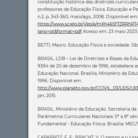
constituição histórica das diretrizes curricula
professores de Educação Física. Educação e Pes
n.2, p. 343-360, maio/ago, 2008. Disponível em:
https://www.scielo.br/j/ep/a/mXh465f7ZRRhR
lang=pt&format=pdf
Acesso em: 23 maio 2023.
BETTI, Mauro. Educação Física e sociedade. Sã
BRASIL. LDB – Lei de Diretrizes e Bases da Edu
9394 de 20 de dezembro de 1996, estabelece as
Educação Nacional. Brasília, Ministério da Ed
1996. Disponível em:
http://www.planalto.gov.br/CCIVIL_03/LEIS/L
jan. 2015.
BRASIL. Ministério da Educação. Secretaria d
Parâmetros Curriculares Nacionais: 5ª a 8ª sér
Fundamental - Educação Física. Brasília: MEC/SE
CAPARRÓZ, F. E.; BRACHT, V. O tempo e o luga