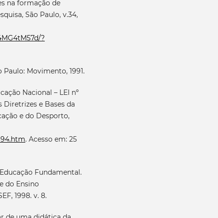
res na formação de
quisa, São Paulo, v.34,
T4MG4tM57d/?
o Paulo: Movimento, 1991.
cação Nacional – LEI nº
 Diretrizes e Bases da
ucação e do Desporto,
9394.htm
. Acesso em: 25
a Educação Fundamental.
ie do Ensino
F, 1998. v. 8.
r de uma didática da