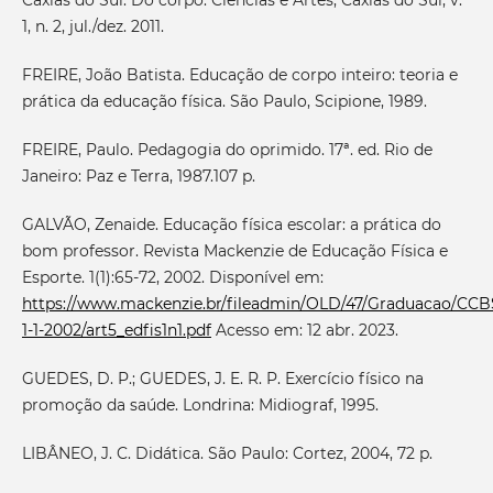
Caxias do Sul. Do corpo: Ciências e Artes, Caxias do Sul, v.
1, n. 2, jul./dez. 2011.
FREIRE, João Batista. Educação de corpo inteiro: teoria e
prática da educação física. São Paulo, Scipione, 1989.
FREIRE, Paulo. Pedagogia do oprimido. 17ª. ed. Rio de
Janeiro: Paz e Terra, 1987.107 p.
GALVÃO, Zenaide. Educação física escolar: a prática do
bom professor. Revista Mackenzie de Educação Física e
Esporte. 1(1):65-72, 2002. Disponível em:
https://www.mackenzie.br/fileadmin/OLD/47/Graduacao/CCB
1-1-2002/art5_edfis1n1.pdf
Acesso em: 12 abr. 2023.
GUEDES, D. P.; GUEDES, J. E. R. P. Exercício físico na
promoção da saúde. Londrina: Midiograf, 1995.
LIBÂNEO, J. C. Didática. São Paulo: Cortez, 2004, 72 p.