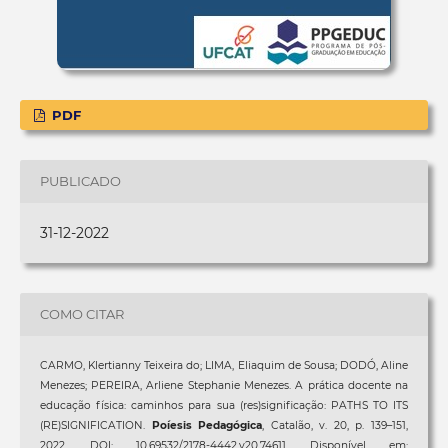
PDF
PUBLICADO
31-12-2022
COMO CITAR
CARMO, Klertianny Teixeira do; LIMA, Eliaquim de Sousa; DODÓ, Aline
Menezes; PEREIRA, Arliene Stephanie Menezes. A prática docente na
educação física: caminhos para sua (res)significação: PATHS TO ITS
(RE)SIGNIFICATION.
Poíesis Pedagógica
, Catalão, v. 20, p. 139–151,
2022. DOI: 10.69532/2178-4442.v20.74611. Disponível em: