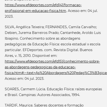
https://www.efdeportes.com/efd141/formacao-
profissional-em-educacao-fisica.htm
. Acesso em: 04 jul.
2023.
SILVA, Angélica Teixeira; FERNANDES, Camila Carvalho;
Debien, Jurema Barreiros Prado; Cantanhede, Aroldo Luis
Ibiapino. Conhecimento sobre as abordagens
pedagógicas da Educação Física: escola estadual x escola
particular. EFDeportes. com. Revista Digital. Buenos
Aires, v. 15, 2010. Disponível em:
https://www.efdeportes.com/efd151/conhecimento-sobre-
as-abordagens-pedagogicas-da-educacao-
fisica.htm#:~:text=As%20Abordagens%20Pedag%C3%B3gic
Acesso em: 04 jul. 2023.
SOARES, Carmem Lúcia. Educação Física: raízes europeias
e Brasil. Campinas: Autores Associados, 1994.
TARDIF, Maurice. Saberes docentes e formação