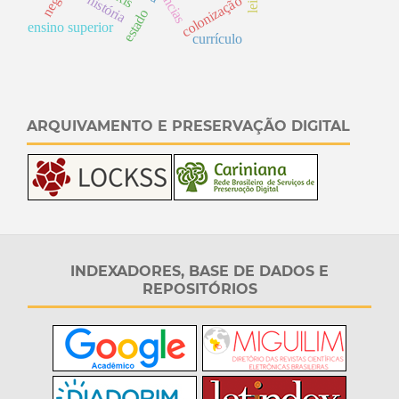
negro
história
colonização
estado
ensino superior
currículo
ARQUIVAMENTO E PRESERVAÇÃO DIGITAL
INDEXADORES, BASE DE DADOS E
REPOSITÓRIOS