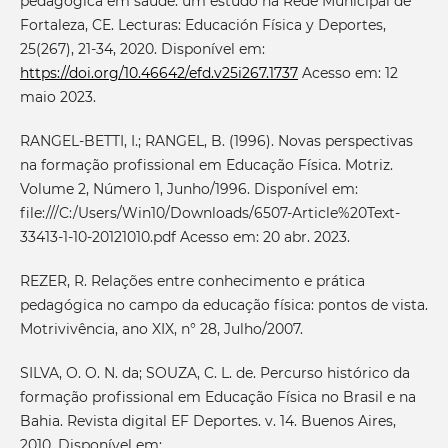
pedagógica em saúde: um estudo na Rede Municipal de
Fortaleza, CE. Lecturas: Educación Física y Deportes,
25(267), 21-34, 2020. Disponível em:
https://doi.org/10.46642/efd.v25i267.1737
Acesso em: 12
maio 2023.
RANGEL-BETTI, I.; RANGEL, B. (1996). Novas perspectivas
na formação profissional em Educação Física. Motriz.
Volume 2, Número 1, Junho/1996. Disponível em:
file:///C:/Users/Win10/Downloads/6507-Article%20Text-
33413-1-10-20121010.pdf Acesso em: 20 abr. 2023.
REZER, R. Relações entre conhecimento e prática
pedagógica no campo da educação física: pontos de vista.
Motrivivência, ano XIX, n° 28, Julho/2007.
SILVA, O. O. N. da; SOUZA, C. L. de. Percurso histórico da
formação profissional em Educação Física no Brasil e na
Bahia. Revista digital EF Deportes. v. 14. Buenos Aires,
2010. Disponível em: