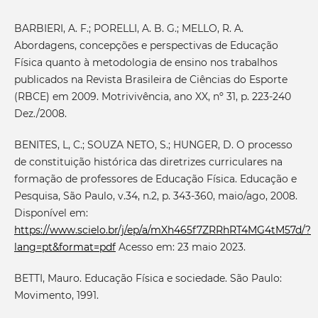
BARBIERI, A. F.; PORELLI, A. B. G.; MELLO, R. A.
Abordagens, concepções e perspectivas de Educação
Física quanto à metodologia de ensino nos trabalhos
publicados na Revista Brasileira de Ciências do Esporte
(RBCE) em 2009. Motrivivência, ano XX, nº 31, p. 223-240
Dez./2008.
BENITES, L, C.; SOUZA NETO, S.; HUNGER, D. O processo
de constituição histórica das diretrizes curriculares na
formação de professores de Educação Física. Educação e
Pesquisa, São Paulo, v.34, n.2, p. 343-360, maio/ago, 2008.
Disponível em:
https://www.scielo.br/j/ep/a/mXh465f7ZRRhRT4MG4tM57d/?
lang=pt&format=pdf
Acesso em: 23 maio 2023.
BETTI, Mauro. Educação Física e sociedade. São Paulo:
Movimento, 1991.