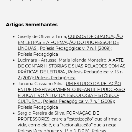
Artigos Semelhantes
Giselly de Oliveira Lima,
CURSOS DE GRADUAÇÃO
EM LETRAS E A FORMAÇÃO DO PROFESSOR DE
LÍNGUAS
,
Poíesis Pedagógica: v. 7 n. 1 (2009):
Poíesis Pedagógica
Lucimara - Artussa, Maria Iolanda Monteiro,
A ARTE
DE CONTAR HISTÓRIAS E SUAS RELAÇÕES COM AS
PRÁTICAS DE LEITURA
,
Poíesis Pedagógica: v. 15 n.
2 (2017): Poíesis Pedagógica
Janaina Cassiano Silva,
UM ESTUDO DA RELAÇÃO
ENTRE DESENVOLVIMENTO INFANTIL E PROCESSO
EDUCATI VO À LUZ DA PSICOLOGIA HISTÓRICO-
CULTURAL
,
Poíesis Pedagógica: v. 7 n. 1 (2009):
Poíesis Pedagógica
Sergio Pereira da Silva,
FORMAÇÃO DE
PROFESSORES: entre a “estetização” que afirma a
vida, como ela é, e a “racionalização” que a nega
,
Poíesis Pedagógica: v. 13 n. 2 (2015): Poíesis