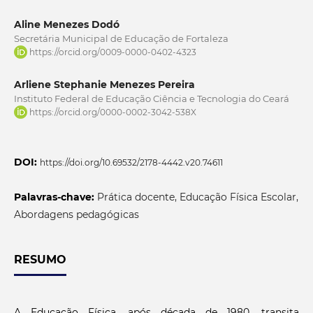
Aline Menezes Dodó
Secretária Municipal de Educação de Fortaleza
https://orcid.org/0009-0000-0402-4323
Arliene Stephanie Menezes Pereira
Instituto Federal de Educação Ciência e Tecnologia do Ceará
https://orcid.org/0000-0002-3042-538X
DOI:
https://doi.org/10.69532/2178-4442.v20.74611
Palavras-chave:
Prática docente, Educação Física Escolar,
Abordagens pedagógicas
RESUMO
A Educação Física, após década de 1980, transita