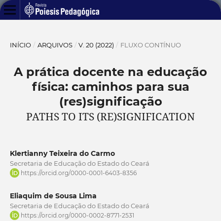
INÍCIO
/
ARQUIVOS
/
V. 20 (2022)
/
FLUXO CONTÍNUO
A prática docente na educação
física: caminhos para sua
(res)significação
PATHS TO ITS (RE)SIGNIFICATION
Klertianny Teixeira do Carmo
Secretaria de Educação do Estado do Ceará
https://orcid.org/0000-0001-6403-8356
Eliaquim de Sousa Lima
Secretaria de Educação do Estado do Ceará
https://orcid.org/0000-0002-8771-2531