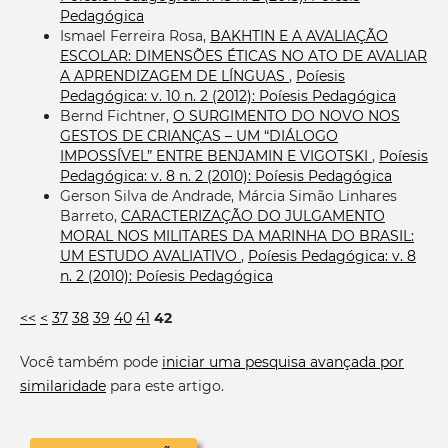
Pedagógica
Ismael Ferreira Rosa,
BAKHTIN E A AVALIAÇÃO
ESCOLAR: DIMENSÕES ÉTICAS NO ATO DE AVALIAR
A APRENDIZAGEM DE LÍNGUAS
,
Poíesis
Pedagógica: v. 10 n. 2 (2012): Poíesis Pedagógica
Bernd Fichtner,
O SURGIMENTO DO NOVO NOS
GESTOS DE CRIANÇAS – UM “DIÁLOGO
IMPOSSÍVEL” ENTRE BENJAMIN E VIGOTSKI
,
Poíesis
Pedagógica: v. 8 n. 2 (2010): Poíesis Pedagógica
Gerson Silva de Andrade, Márcia Simão Linhares
Barreto,
CARACTERIZAÇÃO DO JULGAMENTO
MORAL NOS MILITARES DA MARINHA DO BRASIL:
UM ESTUDO AVALIATIVO
,
Poíesis Pedagógica: v. 8
n. 2 (2010): Poíesis Pedagógica
<<
<
37
38
39
40
41
42
Você também pode
iniciar uma pesquisa avançada por
similaridade
para este artigo.