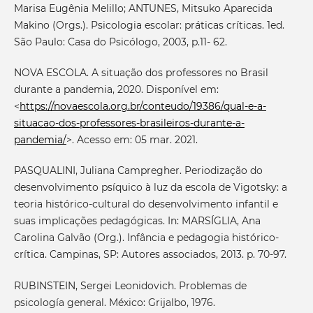
Marisa Eugênia Melillo; ANTUNES, Mitsuko Aparecida
Makino (Orgs.). Psicologia escolar: práticas críticas. 1ed.
São Paulo: Casa do Psicólogo, 2003, p.11- 62.
NOVA ESCOLA. A situação dos professores no Brasil
durante a pandemia, 2020. Disponível em:
<
https://novaescola.org.br/conteudo/19386/qual-e-a-
situacao-dos-professores-brasileiros-durante-a-
pandemia/
>. Acesso em: 05 mar. 2021.
PASQUALINI, Juliana Campregher. Periodização do
desenvolvimento psíquico à luz da escola de Vigotsky: a
teoria histórico-cultural do desenvolvimento infantil e
suas implicações pedagógicas. In: MARSÍGLIA, Ana
Carolina Galvão (Org.). Infância e pedagogia histórico-
crítica. Campinas, SP: Autores associados, 2013. p. 70-97.
RUBINSTEIN, Sergei Leonidovich. Problemas de
psicología general. México: Grijalbo, 1976.