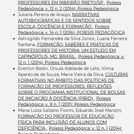
PROFESSORES EM RIBEIRÃO PRETO/SP
,
Poíesis
Pedagógica: v. 12 n. 2 (2014): Poíesis Pedagógica
Juliana Pereira de Araújo,
NARRATIVAS
AUTOBIOGRÁFICAS E OS SENTIDOS SOBRE
ESCOLA, DOCÊNCIA E FORMAÇÃO
,
Poíesis
Pedagógica: v. 14 n. 1 (2016): POÍESIS PEDAGÓGICA
Astrogildo Fernandes da Silva Júnior, Luana Ferreira
Santana,
FORMAÇÃO, SABERES E PRÁTICAS DE
PROFESSORES DE HISTÓRIA: UM ESTUDO EM
CAPINÓPOLIS, MG, BRASIL
,
Poíesis Pedagógica: v.
12 n. 1 (2014): Poíesis Pedagógica
Everton Bedin, Úrsula Adelaide de Lélis, Vilma
Aparecida de Souza, Maria Vieira da Silva,
CULTURAS
FORMATIVAS NO ÂMBITO DAS POLÍTICAS DE
FORMAÇÃO DE PROFESSORES: REFLEXÕES
SOBRE O PROGRAMA INSTITUCIONAL DE BOLSAS
DE INICIAÇÃO À DOCÊNCIA (PIBID)
,
Poíesis
Pedagógica: v. 9 n. 1 (2011): Poíesis Pedagógica
Maria Luiza Salzano Fiorini, Eduardo José Manzini,
FORMAÇÃO DO PROFESSOR DE EDUCAÇÃO
FÍSICA PARA INCLUSÃO DE ALUNOS COM
DEFICIÊNCIA
,
Poíesis Pedagógica: v. 12 n. 1 (2014):