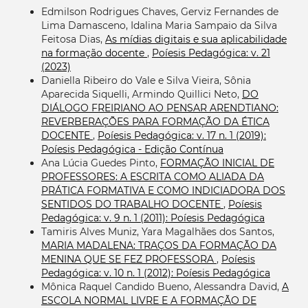
Edmilson Rodrigues Chaves, Gerviz Fernandes de
Lima Damasceno, Idalina Maria Sampaio da Silva
Feitosa Dias,
As mídias digitais e sua aplicabilidade
na formação docente
,
Poíesis Pedagógica: v. 21
(2023)
Daniella Ribeiro do Vale e Silva Vieira, Sônia
Aparecida Siquelli, Armindo Quillici Neto,
DO
DIÁLOGO FREIRIANO AO PENSAR ARENDTIANO:
REVERBERAÇÕES PARA FORMAÇÃO DA ÉTICA
DOCENTE
,
Poíesis Pedagógica: v. 17 n. 1 (2019):
Poíesis Pedagógica - Edição Contínua
Ana Lúcia Guedes Pinto,
FORMAÇÃO INICIAL DE
PROFESSORES: A ESCRITA COMO ALIADA DA
PRÁTICA FORMATIVA E COMO INDICIADORA DOS
SENTIDOS DO TRABALHO DOCENTE
,
Poíesis
Pedagógica: v. 9 n. 1 (2011): Poíesis Pedagógica
Tamiris Alves Muniz, Yara Magalhães dos Santos,
MARIA MADALENA: TRAÇOS DA FORMAÇÃO DA
MENINA QUE SE FEZ PROFESSORA
,
Poíesis
Pedagógica: v. 10 n. 1 (2012): Poíesis Pedagógica
Mônica Raquel Candido Bueno, Alessandra David,
A
ESCOLA NORMAL LIVRE E A FORMAÇÃO DE