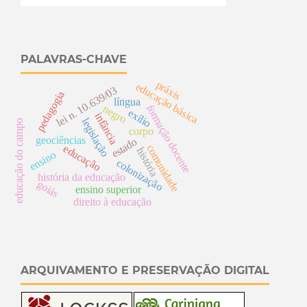
PALAVRAS-CHAVE
práxis
educação básica
lei n. 10.639/03
pedagogia
língua
formação docente
negro
exílio
infância
legislação
educação do campo
corpo
geociências
estado
comunidade
educação
história
ensino
colonização
história da educação
goiás
ensino superior
direito à educação
ARQUIVAMENTO E PRESERVAÇÃO DIGITAL