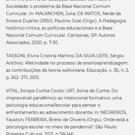
Sociedade: o problema da Base Nacional Comum
Curricular. In: MALANCHEN, Julia; DE MATOS, Neide da
Silveira Duarte; ORSO, Paulino José (Orgs.). A Pedagogia
histórico-crítica, as políticas educacionais e a Base
Nacional Comum Curricular. Campinas, SP: Autores
Associados, 2020. p. 7-30.
TASSONI, Elvira Cristina Martins; DA SILVA LEITE, Sérgio
Antônio. Afetividade no processo de ensinoaprendizagem:
as contribuições da teoria walloniana. Educação, v. 36, n. 2,
p. 262- 271, 2013.
VITAL, Soraya Cunha Couto; URT, Sonia da Cunha. Do
imprevisível pandêmico ao intencional formativo: uma
psicologia educacional/escolar para pensar o
enfrentamento ao adoecimento docente. In: NEGREIROS,
Fauston; FERREIRA, Breno de Oliveira (Orgs.). Onde está a
psicologia escolar no meio da pandemia?. São Paulo:
Pimenta Cultural, 2021, p 118-146.