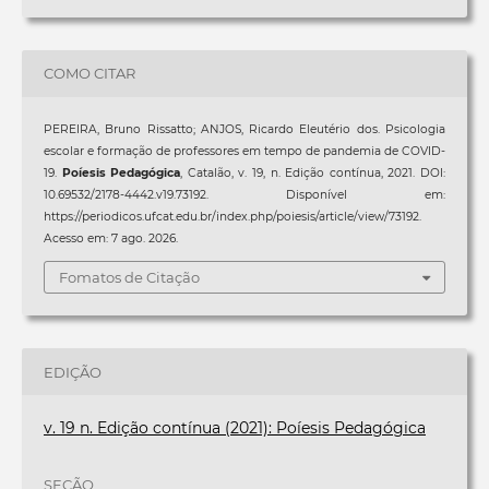
COMO CITAR
PEREIRA, Bruno Rissatto; ANJOS, Ricardo Eleutério dos. Psicologia
escolar e formação de professores em tempo de pandemia de COVID-
19.
Poíesis Pedagógica
, Catalão, v. 19, n. Edição contínua, 2021. DOI:
10.69532/2178-4442.v19.73192. Disponível em:
https://periodicos.ufcat.edu.br/index.php/poiesis/article/view/73192.
Acesso em: 7 ago. 2026.
Fomatos de Citação
EDIÇÃO
v. 19 n. Edição contínua (2021): Poíesis Pedagógica
SEÇÃO