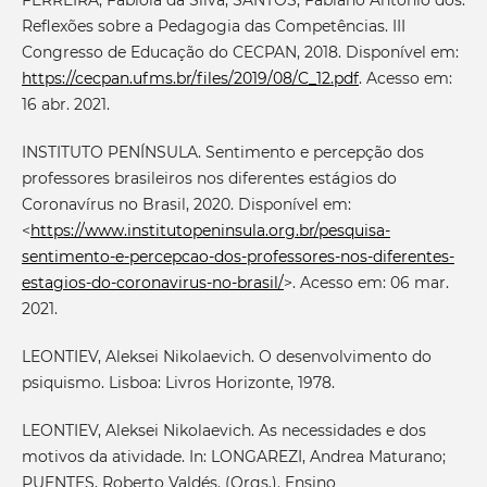
FERREIRA, Fabíola da Silva; SANTOS, Fabiano Antonio dos.
Reflexões sobre a Pedagogia das Competências. III
Congresso de Educação do CECPAN, 2018. Disponível em:
https://cecpan.ufms.br/files/2019/08/C_12.pdf
. Acesso em:
16 abr. 2021.
INSTITUTO PENÍNSULA. Sentimento e percepção dos
professores brasileiros nos diferentes estágios do
Coronavírus no Brasil, 2020. Disponível em:
<
https://www.institutopeninsula.org.br/pesquisa-
sentimento-e-percepcao-dos-professores-nos-diferentes-
estagios-do-coronavirus-no-brasil/
>. Acesso em: 06 mar.
2021.
LEONTIEV, Aleksei Nikolaevich. O desenvolvimento do
psiquismo. Lisboa: Livros Horizonte, 1978.
LEONTIEV, Aleksei Nikolaevich. As necessidades e dos
motivos da atividade. In: LONGAREZI, Andrea Maturano;
PUENTES, Roberto Valdés. (Orgs.). Ensino