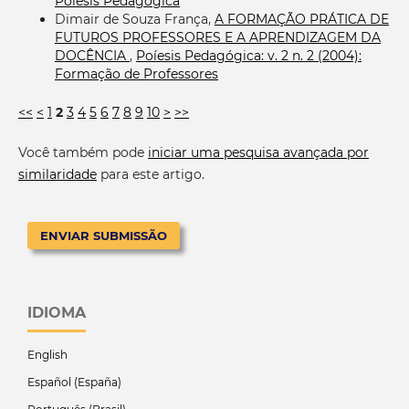
Poíesis Pedagógica
Dimair de Souza França,
A FORMAÇÃO PRÁTICA DE
FUTUROS PROFESSORES E A APRENDIZAGEM DA
DOCÊNCIA
,
Poíesis Pedagógica: v. 2 n. 2 (2004):
Formação de Professores
<<
<
1
2
3
4
5
6
7
8
9
10
>
>>
Você também pode
iniciar uma pesquisa avançada por
similaridade
para este artigo.
ENVIAR SUBMISSÃO
IDIOMA
English
Español (España)