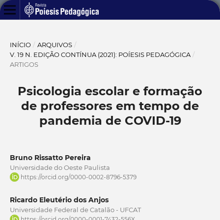
INÍCIO
/
ARQUIVOS
/
V. 19 N. EDIÇÃO CONTÍNUA (2021): POÍESIS PEDAGÓGICA
/
ARTIGOS
Psicologia escolar e formação
de professores em tempo de
pandemia de COVID-19
Bruno Rissatto Pereira
Universidade do Oeste Paulista
https://orcid.org/0000-0002-8796-5379
Ricardo Eleutério dos Anjos
Universidade Federal de Catalão - UFCAT
https://orcid.org/0000-0001-7432-556X