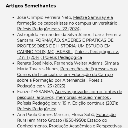
Artigos Semelhantes
José Olímpio Ferreira Neto,
Mestre Samuray e a
formação de capoeiristas no campus universitário
,
Poíesis Pedagógica: v. 22 (2024)
Astrogildo Fernandes da Silva Júnior, Luana Ferreira
Santana,
FORMAÇÃO, SABERES E PRÁTICAS DE
PROFESSORES DE HISTÓRIA: UM ESTUDO EM
CAPINÓPOLIS, MG, BRASIL
,
Poíesis Pedagógica: v.
12 n. 1 (2014): Poíesis Pedagógica
Renata José Melo, Fernanda Welter Adams, Simara
Maria Tavares Nunes,
Percepções de Egressos dos
Cursos de Licenciatura em Educação do Campo
sobre a Formação por Alternância
,
Poíesis
Pedagógica: v. 23 (2025)
Eurize PESSANHA,
Acervos privados como fontes de
pesquisa: arquivos, memórias, esquecimentos
,
Poíesis Pedagógica: v. 19 n. Edição contínua (2021):
Poíesis Pedagógica
Ana Paula Gomes Mancini, Eloisa Sabô,
Educação
Rural em Mato Grosso (1930-1950): Estado do
Conhecimento, Produção Acadêmica e Perspectivas