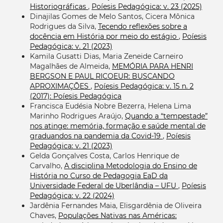
Historiográficas
,
Poíesis Pedagógica: v. 23 (2025)
Dinajilas Gomes de Melo Santos, Cicera Mônica
Rodrigues da Silva,
Tecendo reflexões sobre a
docência em História por meio do estágio
,
Poíesis
Pedagógica: v. 21 (2023)
Kamila Gusatti Dias, Maria Zeneide Carneiro
Magalhães de Almeida,
MEMÓRIA PARA HENRI
BERGSON E PAUL RICOEUR: BUSCANDO
APROXIMAÇÕES
,
Poíesis Pedagógica: v. 15 n. 2
(2017): Poíesis Pedagógica
Francisca Eudésia Nobre Bezerra, Helena Lima
Marinho Rodrigues Araújo,
Quando a “tempestade”
nos atinge: memória, formação e saúde mental de
graduandos na pandemia da Covid-19
,
Poíesis
Pedagógica: v. 21 (2023)
Gelda Gonçalves Costa, Carlos Henrique de
Carvalho,
A disciplina Metodologia do Ensino de
História no Curso de Pedagogia EaD da
Universidade Federal de Uberlândia – UFU
,
Poíesis
Pedagógica: v. 22 (2024)
Jardênia Fernandes Maia, Elisgardênia de Oliveira
Chaves,
Populações Nativas nas Américas: