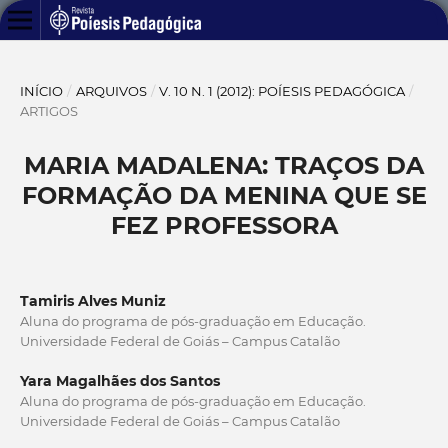
INÍCIO
/
ARQUIVOS
/
V. 10 N. 1 (2012): POÍESIS PEDAGÓGICA
/
ARTIGOS
MARIA MADALENA: TRAÇOS DA
FORMAÇÃO DA MENINA QUE SE
FEZ PROFESSORA
Tamiris Alves Muniz
Aluna do programa de pós-graduação em Educação.
Universidade Federal de Goiás – Campus Catalão
Yara Magalhães dos Santos
Aluna do programa de pós-graduação em Educação.
Universidade Federal de Goiás – Campus Catalão