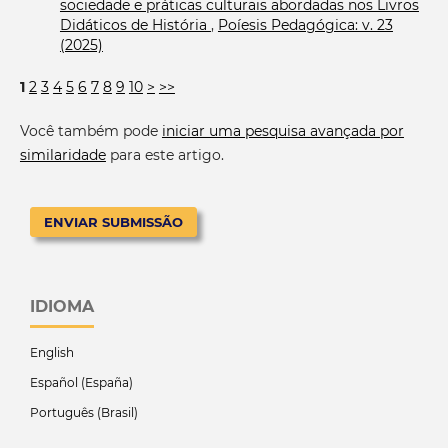
sociedade e práticas culturais abordadas nos Livros
Didáticos de História
,
Poíesis Pedagógica: v. 23
(2025)
1
2
3
4
5
6
7
8
9
10
>
>>
Você também pode
iniciar uma pesquisa avançada por
similaridade
para este artigo.
ENVIAR SUBMISSÃO
IDIOMA
English
Español (España)
Português (Brasil)