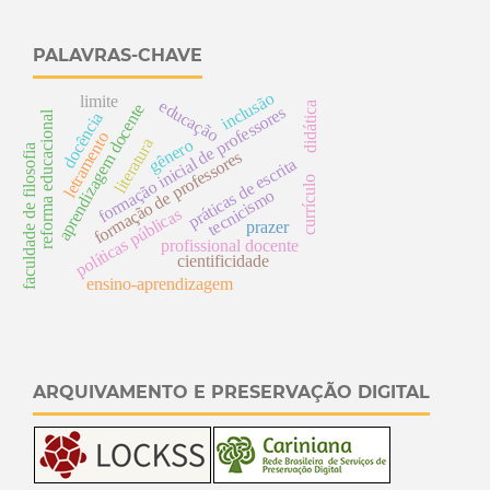
PALAVRAS-CHAVE
inclusão
limite
educação
didática
aprendizagem docente
formação inicial de professores
reforma educacional
docência
letramento
literatura
gênero
faculdade de filosofia
s
práticas de escrita
currículo
e
tecnicismo
f
o
r
m
a
ç
ã
o
d
p
r
o
f
e
s
s
o
r
e
s
prazer
p
olíti
c
a
s
p
ú
bli
c
a
profissional docente
cientificidade
ensino-aprendizagem
ARQUIVAMENTO E PRESERVAÇÃO DIGITAL