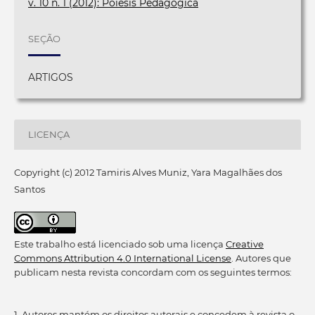
v. 10 n. 1 (2012): Poíesis Pedagógica
SEÇÃO
ARTIGOS
LICENÇA
Copyright (c) 2012 Tamiris Alves Muniz, Yara Magalhães dos
Santos
Este trabalho está licenciado sob uma licença
Creative
Commons Attribution 4.0 International License
. Autores que
publicam nesta revista concordam com os seguintes termos:
1. Autores mantém os direitos autorais e concedem à revista o